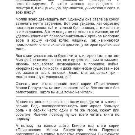
неконтролируемо. В итоге человек превращается в
монстра и, в конце концов, взрывается, уничтожая и себя, и
всех вокруг.
Молли всего двенадцать лет. Однажды она стала за собой
замечать нечто странное. Вот она увидела, как серьезно
пострадал известный и важный бронепоезд, а в итоге так
все и случилось. Затем она даже не знает как именно, но ей
удалось спасти от правоохранительных органов молодого
вора и кошку из-под колес машины. Так начинаются
приключения очень сильной девочки, у которой проявилась
магия.
Все книги увлекательно будет читать и взрослым, и детям.
Мир крайне похож на наш, но с существенными отличиями.
Любовь, волшебство, возвращение в прошлое, война,
неординарные личности и даже магические существа – все
это захватит вас с головой. Благо, книг аж целых три –
можно растянуть удовольствие!
Скачать или читать онлайн книги серии «Приключения
Молли Блэкуотер» можно на нашем сайте бесплатно и без
регистрации. Такого вы еще точно не читали!
Многие путаются и не знают, в каком порядке читать книги в
сериях. Ведь последовательность книг играет большую
роль - в сериях часто одни и те же герои, сюжет или
событие. Именно поэтому лучше всего читать книги по
порядку.
А потому на нашем сайте Книгого все книги серии
«Приключения Молли Блэкуотер» Ника Перумова
расположены в списке в порядке хронологии. Вы сможете