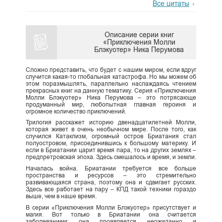
Все цитаты
Описание серии книг
«Приключения Молли
Блэкуотер» Ника Перумова
Сложно представить, что будет с нашим миром, если вдруг
случится какая-то глобальная катастрофа. Но мы можем об
этом поразмышлять, параллельно наслаждаясь чтением
прекрасных книг на данную тематику. Серия «Приключения
Молли Блэкуотер» Ника Перумова – это потрясающе
продуманный мир, любопытная главная героиня и
огромное количество приключений.
Трилогия расскажет историю двенадцатилетней Молли,
которая живет в очень необычном мире. После того, как
случился Катаклизм, огромный остров Бриатания стал
полуостровом, присоединившись к большому материку. И
если в Бриатании царит время пара, то на других землях –
предпретровская эпоха. Здесь смешалось и время, и земли.
Началась война. Бриатании требуется все больше
пространства и ресурсов – это стремительно
развивающаяся страна, поэтому она и сдвигает русских.
Здесь все работает на пару – КПД такой техники гораздо
выше, чем в наше время.
В серии «Приключения Молли Блэкуотер» присутствует и
магия. Вот только в Бриатании она считается
заболеванием: она проявляется неожиданно и