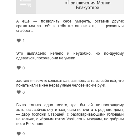
«Приключения Молли
Блэкуотер»
А ещё — позволить себе умереть, оставив других
сражаться за тебя и тебя же оплакивать, — трусость и
слабость.
1
Это выглядело нелепо и неудобно, но по-другому
одеваться, похоже, они не умели.
0
заставляя землю колыхаться, выплёвывать из себя всё, что
понатыкали в неё неразумные человеческие руки.
0
Было только одно место, где бы ей по-настоящему
хотелось сейчас очутиться, если не считать родного дома,
— двор госпожи Старшей, с разговаривающими головами
на кольях, с чёрным котом Vasilijem и могучим, но добрым
псом Polkanom.
0