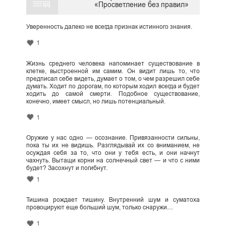
«Просветление без правил»
Уверенность далеко не всегда признак истинного знания.
1
Жизнь среднего человека напоминает существование в
клетке, выстроенной им самим. Он видит лишь то, что
предписал себе видеть, думает о том, о чем разрешил себе
думать. Ходит по дорогам, по которым ходил всегда и будет
ходить до самой смерти. Подобное существование,
конечно, имеет смысл, но лишь потенциальный.
1
Оружие у нас одно — осознание. Привязанности сильны,
пока ты их не видишь. Разглядывай их со вниманием, не
осуждая себя за то, что они у тебя есть, и они начнут
чахнуть. Вытащи корни на солнечный свет — и что с ними
будет? Засохнут и погибнут.
1
Тишина рождает тишину. Внутренний шум и суматоха
провоцируют еще больший шум, только снаружи…
1