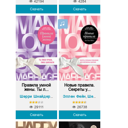
42194
4284
Скачать
Скачать
Правила умной
Новые правила.
жены. Ты л...
Секреты у...
Эллен Фейн
Эллен Фейн
Шерри Шнайдер
Шерри Шнайдер
,
,
29111
26738
Скачать
Скачать