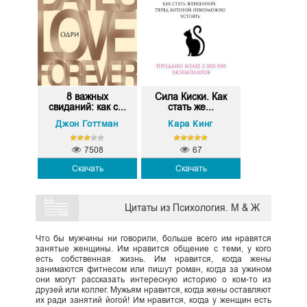
8 важных
Сила Киски. Как
свиданий: как с...
стать же...
Джон Готтман
Кара Кинг
7508
67
Скачать
Скачать
Цитаты из Психология. М & Ж
Что бы мужчины ни говорили, больше всего им нравятся
занятые женщины. Им нравится общение с теми, у кого
есть собственная жизнь. Им нравится, когда жены
занимаются фитнесом или пишут роман, когда за ужином
они могут рассказать интересную историю о ком-то из
друзей или коллег. Мужьям нравится, когда жены оставляют
их ради занятий йогой! Им нравится, когда у женщин есть