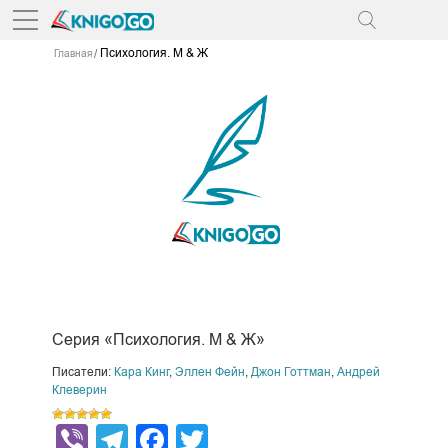
Психология. М & Ж
Главная
Серия «Психология. М & Ж»
Писатели:
Кара Кинг
,
Эллен Фейн
,
Джон Готтман
,
Андрей
Клеверин
Viber
Telegram
Facebook
Twitter