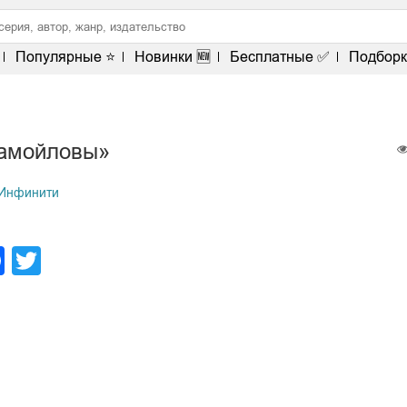
Популярные ⭐
Новинки 🆕
Бесплатные ✅
Подборк
амойловы»
Инфинити
legram
Facebook
Twitter