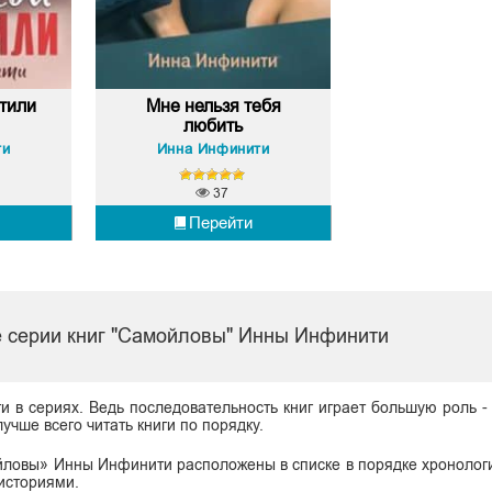
тили
Мне нельзя тебя
любить
ти
Инна Инфинити
37
Перейти
 серии книг "Самойловы" Инны Инфинити
ги в сериях. Ведь последовательность книг играет большую роль -
учше всего читать книги по порядку.
ойловы» Инны Инфинити расположены в списке в порядке хронолог
 историями.