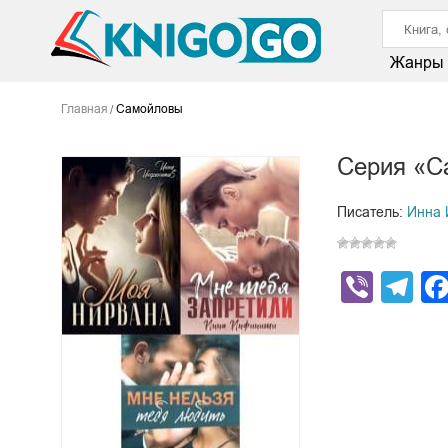
Жанры
Главная
Самойловы
Серия «С
Писатель:
Инна 
Viber
Te