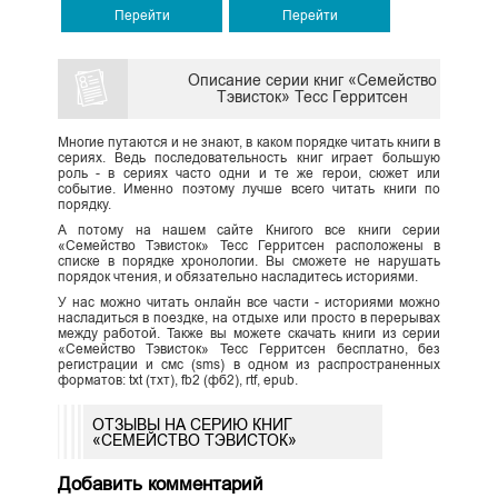
Перейти
Перейти
Описание серии книг «Семейство
Тэвисток» Тесс Герритсен
Многие путаются и не знают, в каком порядке читать книги в
сериях. Ведь последовательность книг играет большую
роль - в сериях часто одни и те же герои, сюжет или
событие. Именно поэтому лучше всего читать книги по
порядку.
А потому на нашем сайте Книгого все книги серии
«Семейство Тэвисток» Тесс Герритсен расположены в
списке в порядке хронологии. Вы сможете не нарушать
порядок чтения, и обязательно насладитесь историями.
У нас можно читать онлайн все части - историями можно
насладиться в поездке, на отдыхе или просто в перерывах
между работой. Также вы можете скачать книги из серии
«Семейство Тэвисток» Тесс Герритсен бесплатно, без
регистрации и смс (sms) в одном из распространенных
форматов: txt (тхт), fb2 (фб2), rtf, epub.
ОТЗЫВЫ НА СЕРИЮ КНИГ
«СЕМЕЙСТВО ТЭВИСТОК»
Добавить комментарий