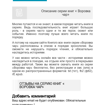
Описание серии книг « Воровка
чар»
Многие путаются и не знают, в каком порядке читать книги в
сериях. Ведь последовательность книг играет большую
роль - в сериях часто одни и те же герои, сюжет или
событие. Именно поэтому лучше всего читать книги по
порядку.
А потому на нашем сайте Книгого все книги серии «Воровка
чар» расположены в списке в порядке хронологии. Вы
сможете не нарушать порядок чтения, и обязательно
насладитесь историями.
У нас можно читать онлайн все части - историями можно
насладиться в поездке, на отдыхе или просто в перерывах
между работой. Также вы можете скачать книги из серии
«Воровка чар» бесплатно, без регистрации и смс (sms) в
одном из распространенных форматов: txt (тхт), fb2 (фб2),
rtf, epub.
ОТЗЫВЫ НА СЕРИЮ КНИГ «
ВОРОВКА ЧАР»
Добавить комментарий
Ваш адрес email не будет опубликован.
Обязательные
поля помечены
*