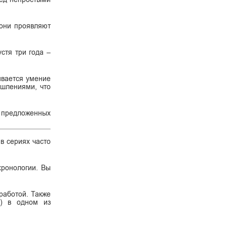
 они проявляют
устя три года –
ивается умение
ышлениями, что
з предложенных
 в сериях часто
хронологии. Вы
работой. Также
s) в одном из