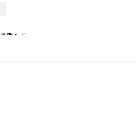
оля помечены
*