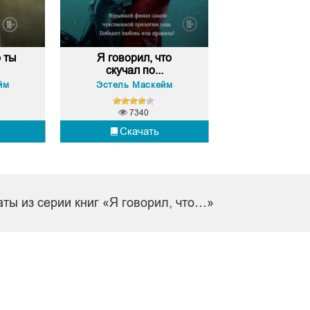
о ты
Я говорил, что
скучал по...
йм
Эстель Маскейм
7340
Скачать
аты из серии книг «Я говорил, что…»