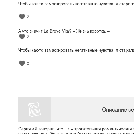
Чтобы как-то замаскировать негативные чувства, я стара
2
А что значит La Breve Vita? – Жизнь коротка. –
2
Чтобы как-то замаскировать негативные чувства, я стара
2
Описание се
Серия «Я говорил, что…» – трогательная романтическая 
своих чувствах. Эстель Маскейм поставила главных гер