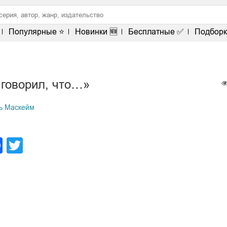
Популярные ⭐
Новинки 🆕
Бесплатные ✅
Подборк
 говорил, что…»
ь Маскейм
legram
Facebook
Twitter