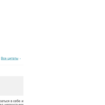
Все цитаты
аться в себе и
ред непростыми