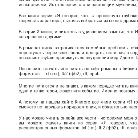
испытаниями. Их отношения стали настоящим мучением, 
Все книги серии «Я говорил, что…» проникнуты глубоко
твердость характера, пытаясь выбраться из своего драма
В серии 3 книги, и читатель с удивлением заметит, что 
совершенно другими.
В романах цикла затрагиваются семейные проблемы, общ
переступать через свою боль и прощать, оставляя в се
позволяет глубже проникнуть во внутренний мир Иден и 
Поспешите скачать или читать онлайн романы в библио
форматов – txt (тхт), fb2 (фб2), rtf, epub.
Многие путаются и не знают, в каком порядке читать кни
одни и те же герои, сюжет или событие. Именно поэтому л
А потому на нашем сайте Книгого все книги серии «Я г
сможете не нарушать порядок чтения, и обязательно нас
У нас можно читать онлайн все части - историями можно
вы можете скачать книги из серии «Я говорил, чт
распространенных форматов: txt (тхт), fb2 (фб2), rtf, epub