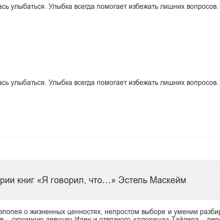
лась улыбаться. Улыбка всегда помогает избежать лишних вопросов.
лась улыбаться. Улыбка всегда помогает избежать лишних вопросов.
рии книг «Я говорил, что…» Эстель Маскейм
эпопея о жизненных ценностях, непростом выборе и умении разбир
оев – скромную девушку Иден и отвязного «плохиша» Тайлера – пе