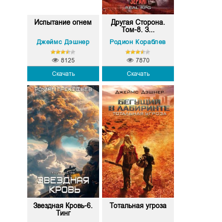
Испытание огнем
Другая Сторона.
Том-8. З...
Джеймс Дэшнер
Родион Кораблев
8125
7870
Скачать
Скачать
Звездная Кровь-6.
Тотальная угроза
Тинг