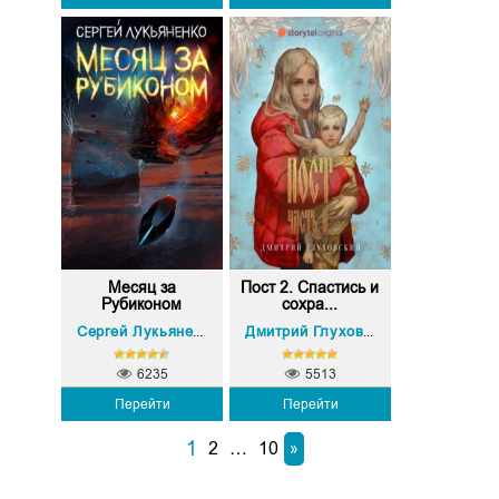
Месяц за
Пост 2. Спастись и
Рубиконом
сохра...
Сергей Лукьяненко
Дмитрий Глуховский
6235
5513
Перейти
Перейти
1
2
…
10
»