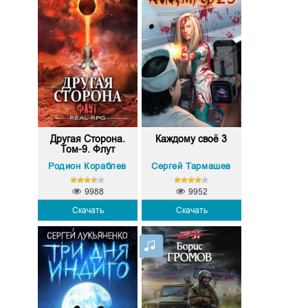
Другая Сторона.
Каждому своё 3
Том-9. Флут
Родион Кораблев
Сергей Тармашев
9988
9952
Скачать
Скачать