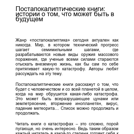
Постапокалиптические книги:
истории о том, что может быть в
будущем
Жанр «постапокалиптика» сегодня актуален как
никогда. Мир, в котором технический прогресс
шагает семимильными шагами, где
разрабатываются новые виды оружия массового
поражения, где ученые всеми силами стараются
отыскать внеземную жизнь, как бы сам по себе
притягивает какую-то катастрофу. Авторы любят
рассуждать на эту тему.
Постапокалиптические книги расскажут о том, что
будет с человечеством и со всей планетой в целом,
когда на мир обрушится какая-либо катастрофа.
Это может быть всеразрушающее цунами или
землетрясение, вторжение инопланетян, вирус,
падение метеорита… Список можно продолжать и
продолжать.
Читать книги о катастрофах – это сложно, порой
пугающе, но очень интересно. Ведь таким образом
каждый читатель в какой-то степени готовит себя к