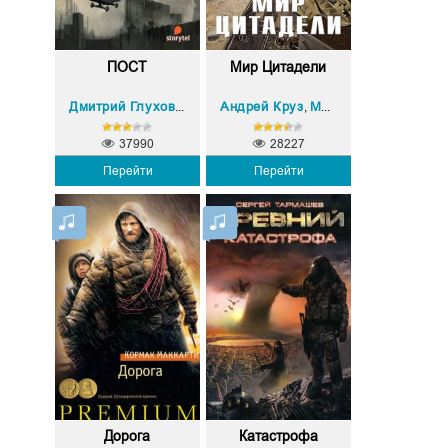
ПОСТ
Мир Цитадели
Андрей Круз
Мария Круз
Дмитрий Глуховский
,
37990
28227
Перейти
Перейти
Дорога
Катастрофа