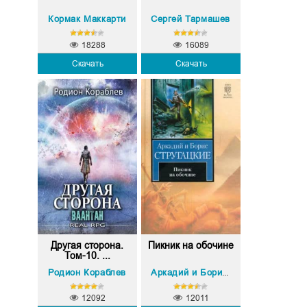
Кормак Маккарти
Сергей Тармашев
18288
16089
Скачать
Скачать
Другая сторона.
Пикник на обочине
Том-10. ...
Родион Кораблев
Аркадий и Борис Стругацкие
12092
12011