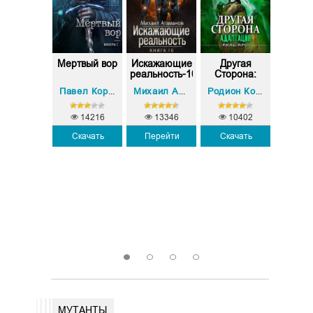
мороженный.
Мертвый вор
Искажающие
Другая
Царс
ига 2. ...
реальность-10
Сторона:
мерт
Адаптация
Антон Текшин
Павел Корнев
Михаил Атаманов
Родион Кораблев
14216
13346
10402
Скачать
Перейти
Скачать
6811
8
Скачать
Скач
1
2
3
4
МУТАНТЫ