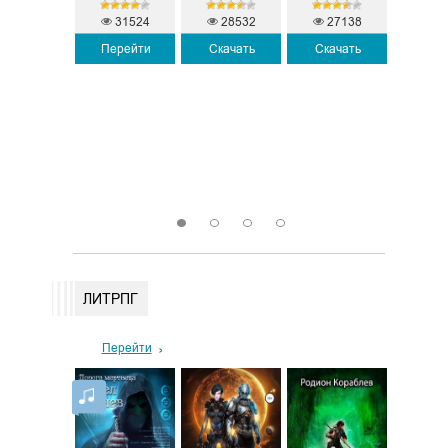
31524
28532
27138
Перейти
Скачать
Скачать
9351
26
Скачать
Пере
1
2
3
4
ЛИТРПГ
Перейти