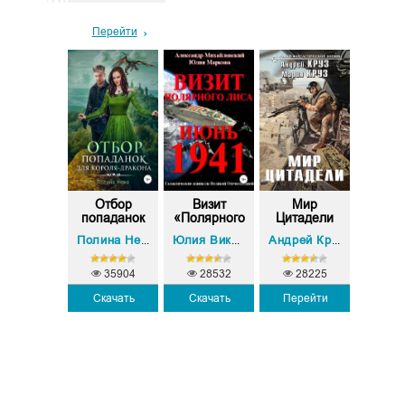
Перейти
Как
Отбор
Визит
Мир
Код
риручить
попаданок
«Полярного
Цитадели
Охотн
тавра, ...
для коро...
Лиса»
Книга
Александр
Мария К
Франциска Вудворт
Полина Нема
Юлия Викторовна Маркова
Андрей Круз
,
,
35904
28532
28225
Скачать
Скачать
Перейти
17973
27