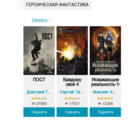
ГЕРОИЧЕСКАЯ ФАНТАСТИКА
Перейти
и красиво
ПОСТ
Каждому
Искажающие
Кажд
своё 4
реальность-10
св
Сергей Тармашев
Дмитрий Глуховский
Сергей Тармашев
Михаил Атаманов
37990
17531
13346
Перейти
Скачать
Перейти