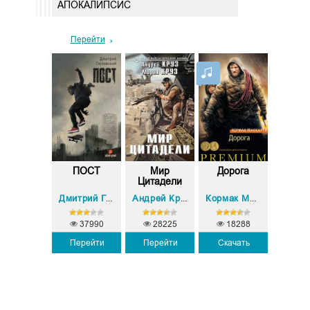
АПОКАЛИПСИС
Перейти
законные
ПОСТ
Мир
Дорога
Катас
края
Цитадели
Мария Круз
Борис Громов
Дмитрий Глуховский
Андрей Круз
,
Кормак Маккарти
37990
28225
18288
Перейти
Перейти
Скачать