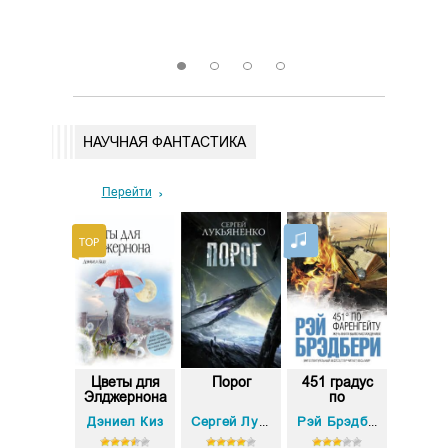
1909
4
Скачать
Скач
1
2
3
4
НАУЧНАЯ ФАНТАСТИКА
Перейти
вадцать
Цветы для
Порог
451 градус
Задача
ысяч лье
Элджернона
по
те
под в...
Фаренгейту
ль Верн
Дэниел Киз
Лю Цы
Сергей Лукьяненко
Рэй Брэдбери