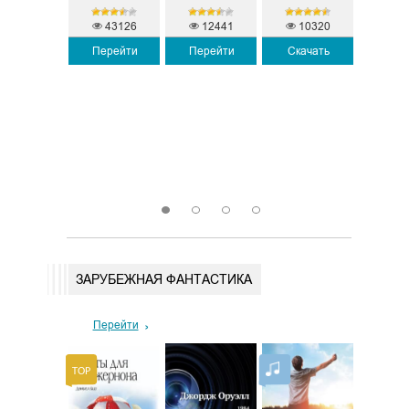
43126
12441
10320
Перейти
Перейти
Скачать
4265
10
Скачать
Пере
1
2
3
4
ЗАРУБЕЖНАЯ ФАНТАСТИКА
Перейти