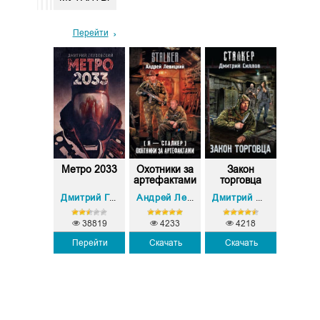
Перейти
сковский
Метро 2033
Охотники за
Закон
Экспед
клуб
артефактами
торговца
Оттенк
Вадим Панов
Дмитрий Глуховский
Андрей Левицкий
Дмитрий Олегович Силлов
38819
4233
4218
Перейти
Скачать
Скачать