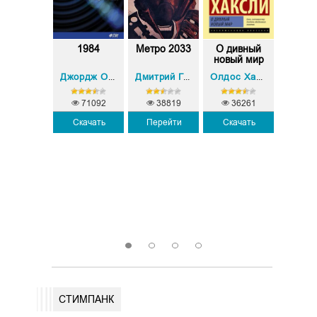
ревний.
1984
Метро 2033
О дивный
451 г
дыстория.
новый мир
п
Кн...
Фарен
Сергей Тармашев
Джордж Оруэлл
Дмитрий Глуховский
Олдос Хаксли
71092
38819
36261
Скачать
Перейти
Скачать
15970
28
Скачать
Скач
1
2
3
4
СТИМПАНК