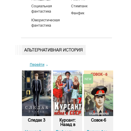
Социальная
Стимпанк
фантастика
Фанфик
Юмористическая
фантастика
АЛЬТЕРНАТИВНАЯ ИСТОРИЯ
Перейти
еховик.
Следак 3
Курсант:
Совок-6
Пер
нига 5.
Назад в
прав
лан б...
СССР 7
дворя