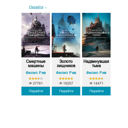
Перейти
следний
Смертные
Золото
Надвинувшаяся
Адс
дмирал
машины
хищников
тьма
констр
Заграты
Филип Рив
Филип Рив
Филип Рив
Филип
Вадим Панов
37761
19257
14471
Перейти
Перейти
Перейти
2473
9