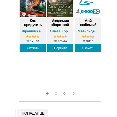
Я и
Как
Академия
Мой
Акад
боротень
приручить
оборотней:
любимый
оборо
кентавра, ...
нест...
зверь
верп
Надежда Волгина
Франциска Вудворт
Ольга Коротаева
Матильда Старр
17973
15933
9015
Скачать
Перейти
Скачать
2315
7
Скачать
Скач
1
2
3
4
ПОПАДАНЦЫ