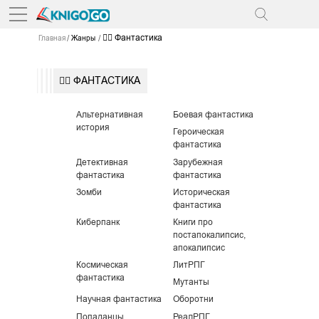
🧙‍♂️ Фантастика
Главная
Жанры
🧙‍♂️ ФАНТАСТИКА
Альтернативная
Боевая фантастика
история
Героическая
фантастика
Детективная
Зарубежная
фантастика
фантастика
Зомби
Историческая
фантастика
Киберпанк
Книги про
постапокалипсис,
апокалипсис
Космическая
ЛитРПГ
фантастика
Мутанты
Научная фантастика
Оборотни
Попаданцы
РеалРПГ