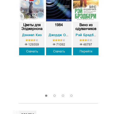
еловек-
Цветы для
1984
Вино из
Смер
видимка
Элджернона
одуванчиков
маш
Дэниел Киз
Филип
Герберт Джордж Уэллс
Джордж Оруэлл
Рэй Брэдбери
129359
71092
46797
Скачать
Скачать
Перейти
26468
37
Скачать
Пере
1
2
3
4