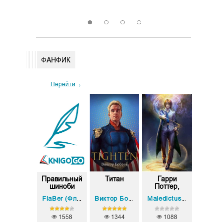
Скачать
Пере
1
2
3
4
ФАНФИК
Перейти
истема
Правильный
Титан
Гарри
Как на
роздания
шиноби
Поттер,
вселе
̵...
(Фанфи...
Разум и
archout
Антон Бритва
FlaBer (ФлаБер)
,
Виктор Бобров
Maledictus Aeternum
Магия
1558
1344
1088