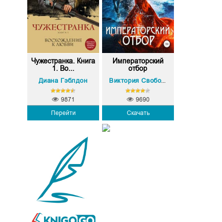
Чужестранка. Книга
Императорский
1. Во...
отбор
Диана Гэблдон
Виктория Свободина
9871
9690
Перейти
Скачать