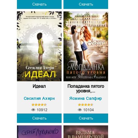
Скачать
Скачать
Идеал
Попаданка пятого
уровня,...
Сесилия Ахерн
Ясмина Сапфир
10912
10104
Скачать
Скачать