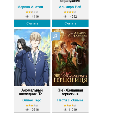
оправдание
Альмира Рай
Марина Анатольевна Кистяева
14416
14382
Скачать
Скачать
Аномальный
(Не) Желанная
наследник. То...
герцогиня
Элиан Тарс
Настя Любимка
12616
11019