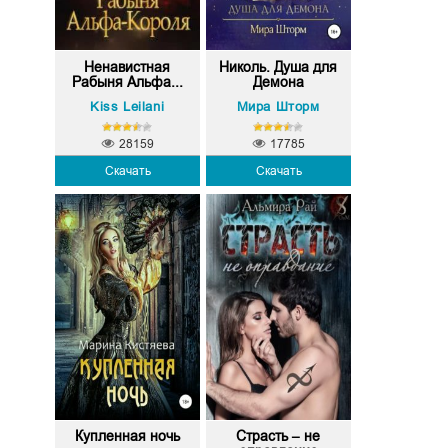
Ненавистная
Николь. Душа для
Рабыня Альфа...
Демона
Kiss Leilani
Мира Шторм
28159
17785
Скачать
Скачать
Купленная ночь
Страсть – не