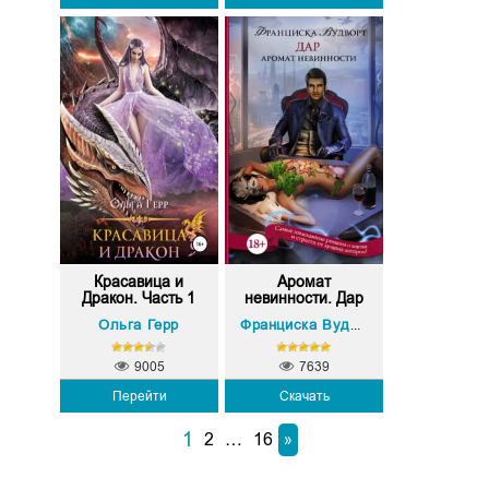
Красавица и
Аромат
Дракон. Часть 1
невинности. Дар
Ольга Герр
Франциска Вудворт
9005
7639
Перейти
Скачать
1
2
…
16
»