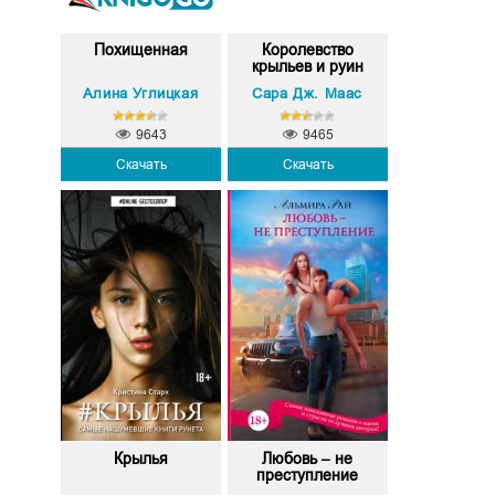
Похищенная
Королевство
крыльев и руин
Алина Углицкая
Сара Дж. Маас
9643
9465
Скачать
Скачать
Крылья
Любовь – не
преступление