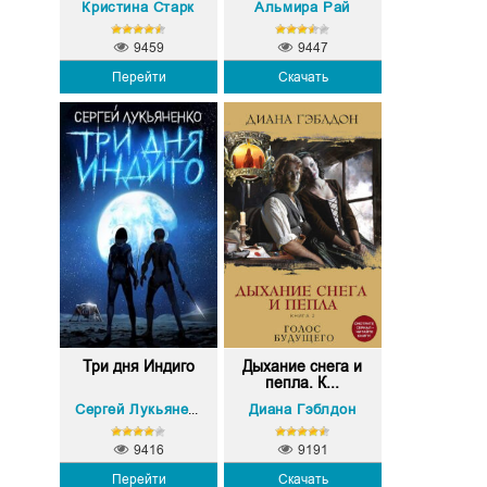
Кристина Старк
Альмира Рай
9459
9447
Перейти
Скачать
Три дня Индиго
Дыхание снега и
пепла. К...
Диана Гэблдон
Сергей Лукьяненко
9416
9191
Перейти
Скачать