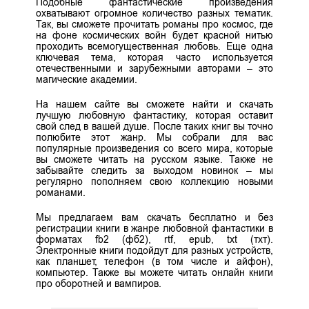
Подобные фантастические произведения
охватывают огромное количество разных тематик.
Так, вы сможете прочитать романы про космос, где
на фоне космических войн будет красной нитью
проходить всемогущественная любовь. Еще одна
ключевая тема, которая часто используется
отечественными и зарубежными авторами – это
магические академии.
На нашем сайте вы сможете найти и скачать
лучшую любовную фантастику, которая оставит
свой след в вашей душе. После таких книг вы точно
полюбите этот жанр. Мы собрали для вас
популярные произведения со всего мира, которые
вы сможете читать на русском языке. Также не
забывайте следить за выходом новинок – мы
регулярно пополняем свою коллекцию новыми
романами.
Мы предлагаем вам скачать бесплатно и без
регистрации книги в жанре любовной фантастики в
форматах fb2 (фб2), rtf, epub, txt (тхт).
Электронные книги подойдут для разных устройств,
как планшет, телефон (в том числе и айфон),
компьютер. Также вы можете читать онлайн книги
про оборотней и вампиров.