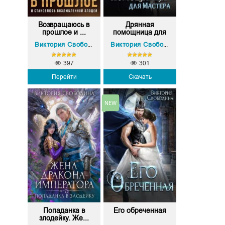
Возвращаюсь в
Дрянная
прошлое и ...
помощница для
ма...
Виктория Свободина
Виктория Свободина
397
301
Перейти
Скачать
Попаданка в
Его обреченная
злодейку. Же...