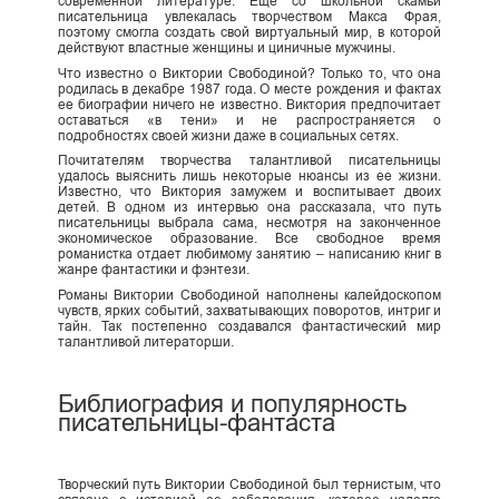
современной литературе. Еще со школьной скамьи
писательница увлекалась творчеством Макса Фрая,
поэтому смогла создать свой виртуальный мир, в которой
действуют властные женщины и циничные мужчины.
Что известно о Виктории Свободиной? Только то, что она
родилась в декабре 1987 года. О месте рождения и фактах
ее биографии ничего не известно. Виктория предпочитает
оставаться «в тени» и не распространяется о
подробностях своей жизни даже в социальных сетях.
Почитателям творчества талантливой писательницы
удалось выяснить лишь некоторые нюансы из ее жизни.
Известно, что Виктория замужем и воспитывает двоих
детей. В одном из интервью она рассказала, что путь
писательницы выбрала сама, несмотря на законченное
экономическое образование. Все свободное время
романистка отдает любимому занятию – написанию книг в
жанре фантастики и фэнтези.
Романы Виктории Свободиной наполнены калейдоскопом
чувств, ярких событий, захватывающих поворотов, интриг и
тайн. Так постепенно создавался фантастический мир
талантливой литераторши.
Библиография и популярность
писательницы-фантаста
Творческий путь Виктории Свободиной был тернистым, что