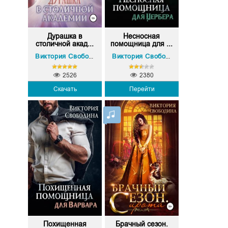
Дурашка в
Несносная
столичной акад...
помощница для ...
Виктория Свободина
Виктория Свободина
2526
2380
Скачать
Перейти
Похищенная
Брачный сезон.