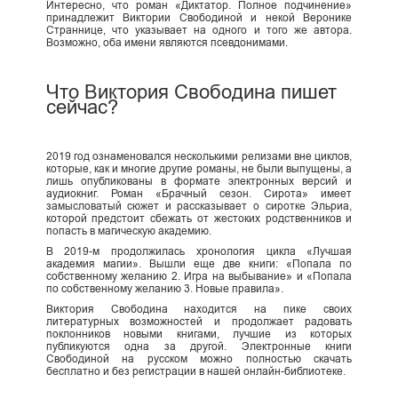
Интересно, что роман «Диктатор. Полное подчинение»
принадлежит Виктории Свободиной и некой Веронике
Страннице, что указывает на одного и того же автора.
Возможно, оба имени являются псевдонимами.
Что Виктория Свободина пишет
сейчас?
2019 год ознаменовался несколькими релизами вне циклов,
которые, как и многие другие романы, не были выпущены, а
лишь опубликованы в формате электронных версий и
аудиокниг. Роман «Брачный сезон. Сирота» имеет
замысловатый сюжет и рассказывает о сиротке Эльриа,
которой предстоит сбежать от жестоких родственников и
попасть в магическую академию.
В 2019-м продолжилась хронология цикла «Лучшая
академия магии». Вышли еще две книги: «Попала по
собственному желанию 2. Игра на выбывание» и «Попала
по собственному желанию 3. Новые правила».
Виктория Свободина находится на пике своих
литературных возможностей и продолжает радовать
поклонников новыми книгами, лучшие из которых
публикуются одна за другой. Электронные книги
Свободиной на русском можно полностью скачать
бесплатно и без регистрации в нашей онлайн-библиотеке.