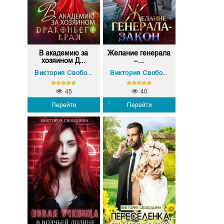
В академию за
Желание генерала
хозяином Д...
–...
Виктория Свободина
Виктория Свободина
45
40
Перейти
Перейти