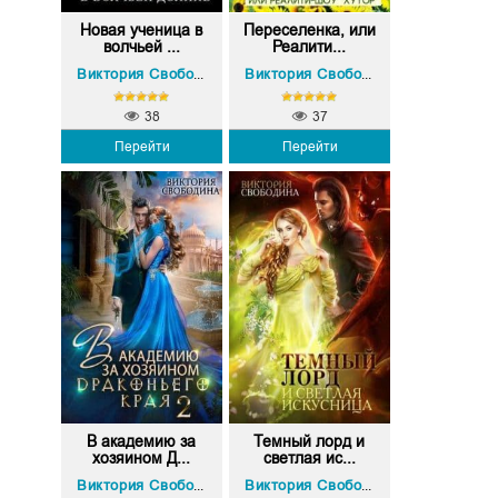
Новая ученица в
Переселенка, или
волчьей ...
Реалити...
Виктория Свободина
Виктория Свободина
38
37
Перейти
Перейти
В академию за
Темный лорд и
хозяином Д...
светлая ис...
Виктория Свободина
Виктория Свободина