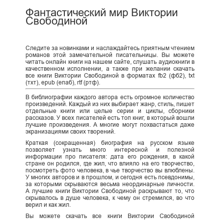
Фантастический мир Виктории
Свободиной
Следите за новинками и наслаждайтесь приятным чтением
романов этой замечательной писательницы. Вы можете
читать онлайн книги на нашем сайте, слушать аудиокниги в
качественном исполнении, а также при желании скачать
все книги Виктории Свободиной в форматах fb2 (фб2), txt
(тхт), epub (епаб), rtf (ртф).
В библиографии каждого автора есть огромное количество
произведений. Каждый из них выбирает жанр, стиль, пишет
отдельные книги или целые серии и циклы, сборники
рассказов. У всех писателей есть топ книг, в который вошли
лучшие произведения. А многие могут похвастаться даже
экранизациями своих творений.
Краткая (сокращенная) биография на русском языке
позволяет узнать много интересной и полезной
информации про писателя: дата его рождения, в какой
стране он родился, где жил, что влияло на его творчество,
посмотреть фото человека, в чье творчество вы влюблены.
У многих авторов и в прошлом, и сегодня есть псевдонимы,
за которыми скрываются весьма неординарные личности.
А лучшие книги Виктории Свободиной раскрывают то, что
скрывалось в душе человека, к чему он стремился, во что
верил и как жил.
Вы можете скачать все книги Виктории Свободиной