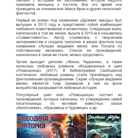
связано с историей ее заболевания, которое надолго
приковала женщину к постели. Все это время она
проводила за чтением книг Макса Фрая и других писателей-
фантастов.
Первый ее роман под названием «Далекие звезды» был
выпущен в 2013 году и представлял собой комбинацию
любовного повествования и космооперы. Следующая книга,
написанная в том же жанре, вышла в 2015-м и называлась
«Совместимость». Автор стремилась к творческим
экспериментам и создала трилогию в жанре фэнтези под
названием «Лучшая академия магии, или Попала по
собственному желанию». Список ее произведений,
написанных в таком же стиле, можно продолжить.
Затем выходит дилогия «Жизнь Тиррании», а также
несколько любовных романов, объединенных в цикл
«Помощница» (2017). В библиографии Свободиной
постепенно любовные романы стали преобладать над
фэнтезийными произведениями. Серия «Лучшая академия
магии» является тому примером: в ней на фоне
волшебства раскрывается любовная история.
Популярный цикл книг «Помощница» состоит из
произведений, которые написаны, по утверждению самой
писательницы, по мотивам известных сказок
«Белоснежка», «Красавица и Чудовище» и др.