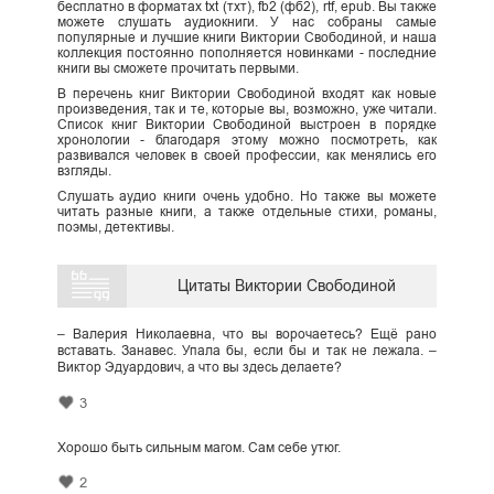
бесплатно в форматах txt (тхт), fb2 (фб2), rtf, epub. Вы также
можете слушать аудиокниги. У нас собраны самые
популярные и лучшие книги Виктории Свободиной, и наша
коллекция постоянно пополняется новинками - последние
книги вы сможете прочитать первыми.
В перечень книг Виктории Свободиной входят как новые
произведения, так и те, которые вы, возможно, уже читали.
Список книг Виктории Свободиной выстроен в порядке
хронологии - благодаря этому можно посмотреть, как
развивался человек в своей профессии, как менялись его
взгляды.
Слушать аудио книги очень удобно. Но также вы можете
читать разные книги, а также отдельные стихи, романы,
поэмы, детективы.
Цитаты Виктории Свободиной
– Валерия Николаевна, что вы ворочаетесь? Ещё рано
вставать. Занавес. Упала бы, если бы и так не лежала. –
Виктор Эдуардович, а что вы здесь делаете?
3
Хорошо быть сильным магом. Сам себе утюг.
2