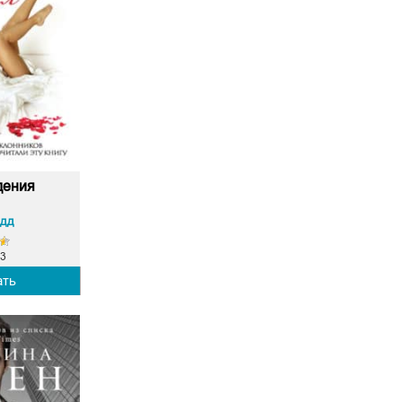
дения
одд
3
ать