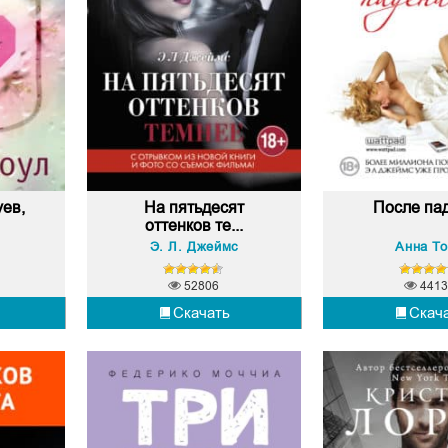
ев,
На пятьдесят
После па
оттенков те...
Э. Л. Джеймс
Анна Т
52806
4413
Скачать
Скач