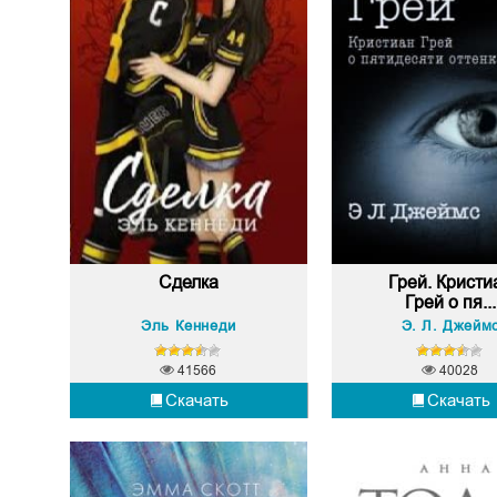
Сделка
Грей. Кристи
Грей о пя...
Эль Кеннеди
Э. Л. Джейм
41566
40028
Скачать
Скачать