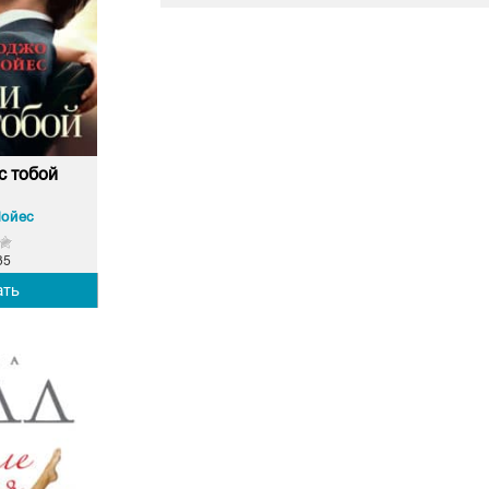
с тобой
ойес
35
ать