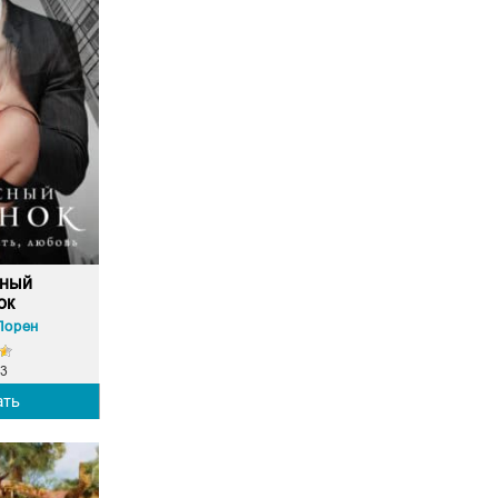
сный
ок
Лорен
3
ать