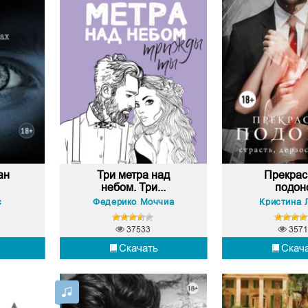
ан
Три метра над
Прекра
небом. Три...
подон
с
Федерико Моччиа
Кристина 
37533
3571
Скачать
Скач