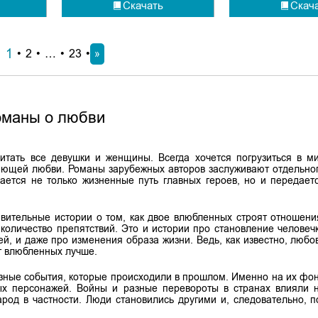
Скачать
Скач
1
2
…
23
»
оманы о любви
тать все девушки и женщины. Всегда хочется погрузиться в м
щающей любви. Романы зарубежных авторов заслуживают отдельно
вается не только жизненные путь главных героев, но и передает
вительные истории о том, как двое влюбленных строят отношени
 количество препятствий. Это и истории про становление человеч
й, и даже про изменения образа жизни. Ведь, как известно, любо
т влюбленных лучше.
зные события, которые происходили в прошлом. Именно на их фо
ых персонажей. Войны и разные перевороты в странах влияли 
арод в частности. Люди становились другими и, следовательно, п