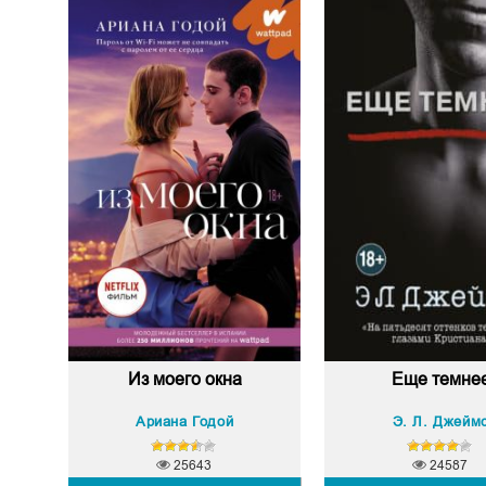
Из моего окна
Еще темне
Ариана Годой
Э. Л. Джейм
25643
24587