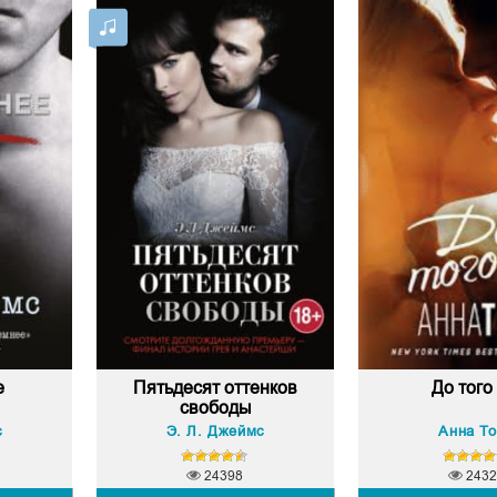
е
Пятьдесят оттенков
До того
свободы
с
Э. Л. Джеймс
Анна Т
24398
2432