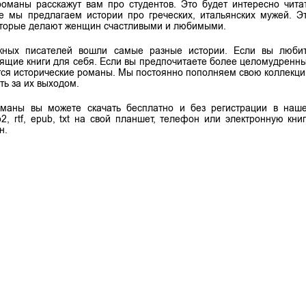
маны расскажут вам про студентов. Это будет интересно чита
же мы предлагаем истории про греческих, итальянских мужей. Э
оторые делают женщин счастливыми и любимыми.
жных писателей вошли самые разные истории. Если вы люби
дящие книги для себя. Если вы предпочитаете более целомудренн
ятся исторические романы. Мы постоянно пополняем свою коллекц
ть за их выходом.
маны вы можете скачать бесплатно и без регистрации в наш
, rtf, epub, txt на свой планшет, телефон или электронную книг
н.