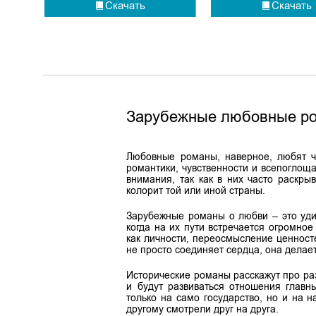
Скачать
Скачать
Зарубежные любовные р
Любовные романы, наверное, любят чи
романтики, чувственности и всепогло
внимания, так как в них часто раскры
колорит той или иной страны.
Зарубежные романы о любви – это уди
когда на их пути встречается огромное
как личности, переосмысление ценносте
не просто соединяет сердца, она делае
Исторические романы расскажут про ра
и будут развиваться отношения главн
только на само государство, но и на н
другому смотрели друг на друга.