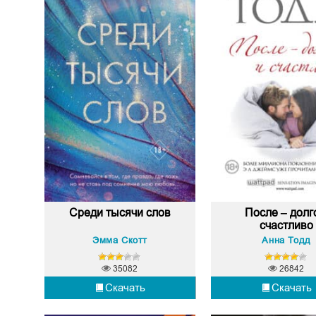
Среди тысячи слов
После – долг
счастливо
Эмма Скотт
Анна Тодд
35082
26842
Скачать
Скачать