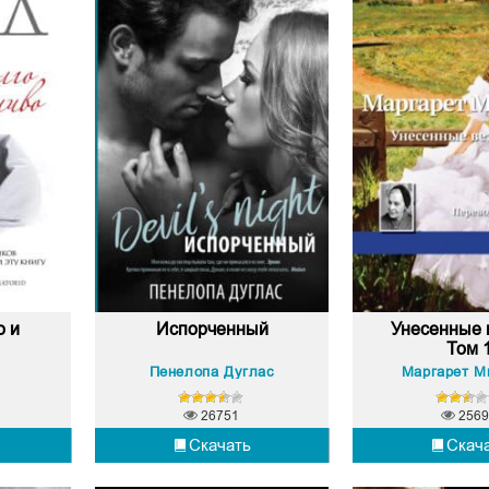
о и
Испорченный
Унесенные 
Том 
Пенелопа Дуглас
Маргарет М
26751
2569
Скачать
Скач