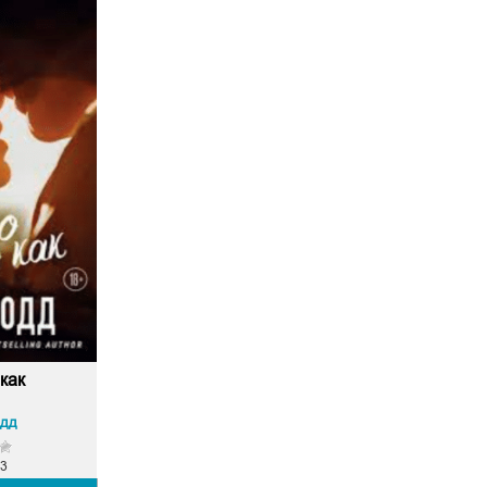
 как
одд
3