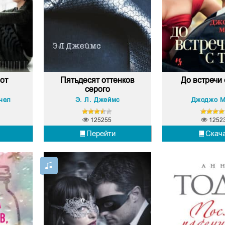
 от
Пятьдесят оттенков
До встречи 
серого
чел
Э. Л. Джеймс
Джоджо М
125255
1252
Перейти
Скач