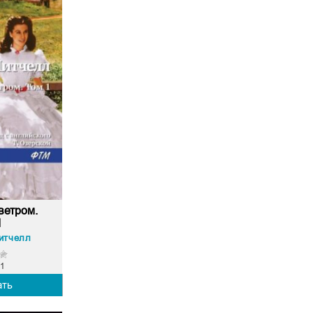
ветром.
1
итчелл
1
ать