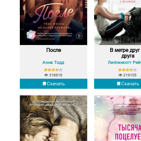
После
В метре друг
друга
Анна Тодд
Липпинкотт Рей
316918
219105
Скачать
Скачать