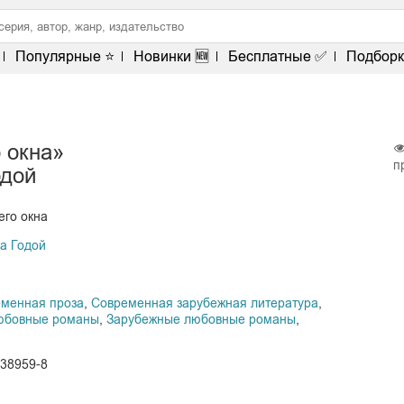
Популярные ⭐
Новинки 🆕
Бесплатные ✅
Подборк
 окна»
п
одой
его окна
а Годой
менная проза
,
Современная зарубежная литература
,
юбовные романы
,
Зарубежные любовные романы
,
138959-8