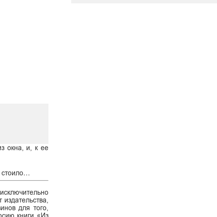
 окна, и, к ее
ни стоило…
 исключительно
 издательства,
инов для того,
ерсию книги «Из