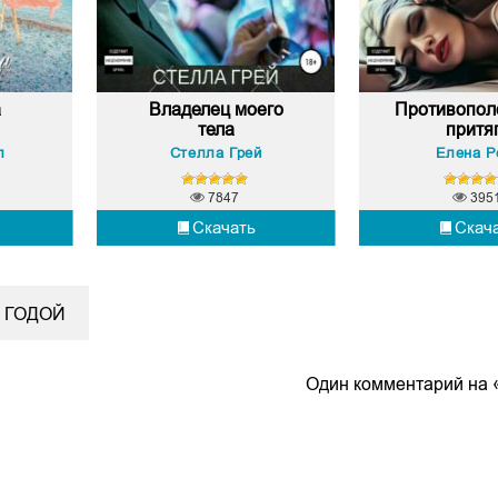
а
Владелец моего
Противопол
тела
притяг.
л
Стелла Грей
Елена Р
7847
395
Скачать
Скач
 ГОДОЙ
Один комментарий на «