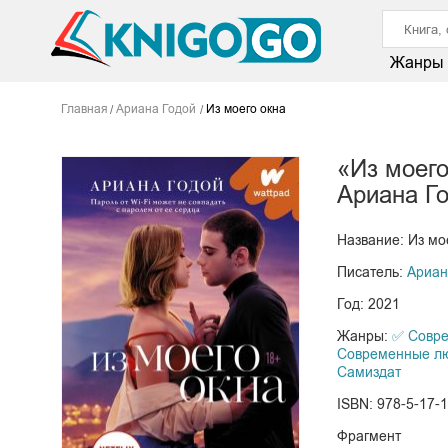
Жанры
Главная
Ариана Годой
Из моего окна
«Из моего
Ариана Г
Название: Из мо
Писатель:
Ариан
Год: 2021
Жанры:
✅ Совре
Современные л
Самиздат
ISBN: 978-5-17-
Фрагмент