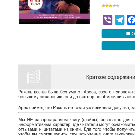
Viber
Te
О
Краткое содержани
Ракель всегда была без ума от Ареса, своего привлекат
большому сожалению, они до сих пор не обменялись ни сл
Арес поймет, что Ракель не такая уж невинная девушка, ка
Мы НЕ распространяем книгу (файлы) бесплатно для ск
информативный характер, где читатели могут ознакомитьс
отзывами и цитатами из книги. Для того чтобы получит
чтобы вы смогли купить, слушать чтение книги (аудиокни