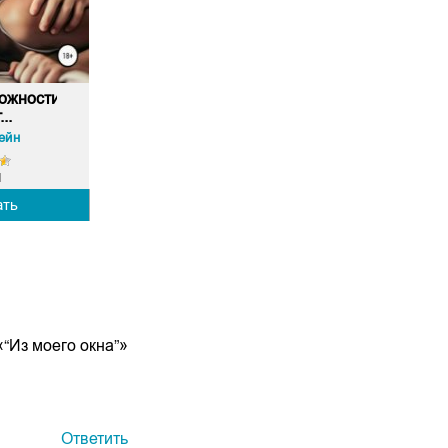
ожности
..
ейн
1
ать
“Из моего окна”»
Ответить