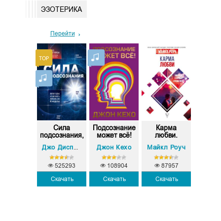
ЭЗОТЕРИКА
Перейти
нсерфинг
Сила
Подсознание
Карма
Трансе
альности.
подсознания,
может всё!
любви.
реальн
...
или Ка...
Вопросы о
..
Джон Кехо
Майкл Роуч
Вадим Зеланд
Джо Диспенза
л...
525293
108904
87957
Скачать
Скачать
Скачать