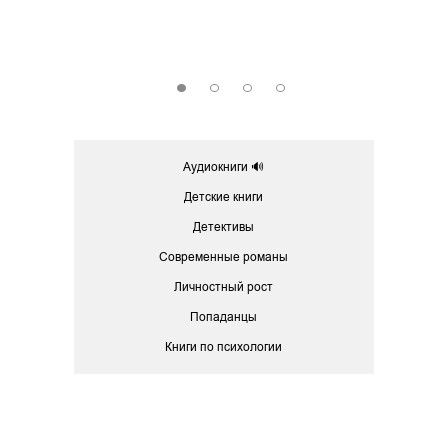
15149
37
Скачать
Скач
1
2
3
4
Аудиокниги 🔊
Детские книги
Детективы
Современные романы
Личностный рост
Попаданцы
Книги по психологии