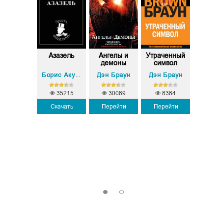
пные псы
Азазель
Ангелы и
Утраченный
Цепны
мперии
демоны
символ
Импе
Дэн Браун
Дэн Браун
Андрей Белянин
Борис Акунин
35215
30089
8384
Скачать
Перейти
Перейти
5498
5
Скачать
Скач
1
2