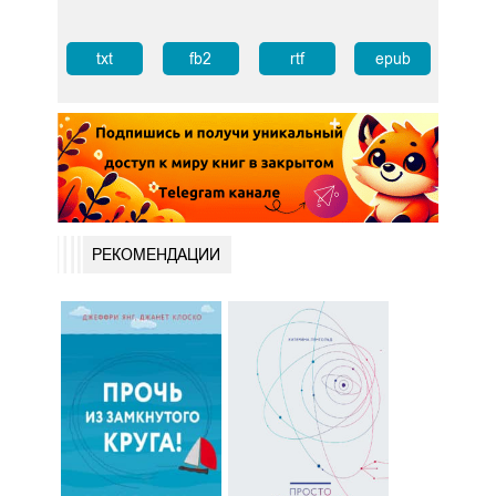
txt
fb2
rtf
epub
РЕКОМЕНДАЦИИ