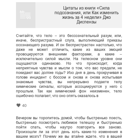
Цитаты из книги «Сила
подсознания, или Как изменить
жизнь за 4 недели» Джо
Диспензы
Считайте, что тело – это бессознательный разум, или,
иначе, беспристрастный слуга, выполняющий приказы
осознающего разума. И он беспристрастен настолько, что
даже не может отличить, какие из ваших эмоций
провоцируются внешними факторами, а какие –
исключительно силой мысли. На телесном уровне они
ощущаются одинаково. Но что происходит, когда
неприятные чувства и мысли о том, что вас предали, не
покидают вас долгие годы? Изо дня в день прокручивая в
голове инцидент с боссом и снова и снова испытывая
знакомые чувства, вы непрерывно подаете телу
химические сигналы, которые ассоциируются у него с
прошлым. Так как химический фон неизменен, тело
ошибочно полагает, что оно опять оказалось в
40
Вечером вы торопитесь домой, чтобы быстренько поесть,
быстренько посмотреть любимое телешоу и быстренько
пойти спать, чтобы наутро повторить все заново.
Произошли ли за этот день хоть какие-то изменения в
вашем мозгу? Почему же вы втайне ждете, что в вашей