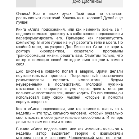
Джо Диспензы
Очнись! Все в твоих руках! Твой мозг не отличает
реальность от фантазий. Хочешь жить хорошо? Думай еще
лучше!
Книга «Сила подсознания, или как изменить жизнь за 4
недели» поможет проникнуть в собственное подсознание и
переформатировать его. Примерно как перезапустить
компьютер. В итоге лучше начнут работать тело и мозги. По
крайней мере, так уверяет Джо Диспенза. Стоит ли верить
доктору хиропрактики, создателю программы
трансформации жизни, решать вам. Отметим только, что
автор с помощью своей методики смог исцелить самого
себя.
Джо Диспенза когда-то попал в аварию. Врачи делали
неутешительные прогнозы. Поврежденный позвоночник
рекомендовали скрепить имплантами, будучи
неуверенными в последствиях. Молодой мужчина
отказался от операции и уже через девять месяцев
полностью восстановился, начал ходить. По его словам, он
использовал силу своих мыслей, которые и помогли
вернуть здоровье.
Книга «Сила подсознания, или как изменить жизнь за 4
недели» – это труд сильного человека, который буквально
смог открыть в себе удивительные способности. И теперь
делится своим опытом и с нами.
В книге «Сила подсознания, или как изменить жизнь за 4
недели» автор выдвигает теорию о взаимосвязи
материального и сознания. Человеческий мозг не видит