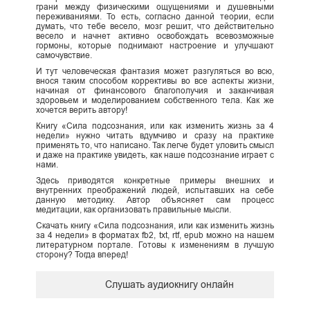
грани между физическими ощущениями и душевными
переживаниями. То есть, согласно данной теории, если
думать, что тебе весело, мозг решит, что действительно
весело и начнет активно освобождать всевозможные
гормоны, которые поднимают настроение и улучшают
самочувствие.
И тут человеческая фантазия может разгуляться во всю,
внося таким способом коррективы во все аспекты жизни,
начиная от финансового благополучия и заканчивая
здоровьем и моделированием собственного тела. Как же
хочется верить автору!
Книгу «Сила подсознания, или как изменить жизнь за 4
недели» нужно читать вдумчиво и сразу на практике
применять то, что написано. Так легче будет уловить смысл
и даже на практике увидеть, как наше подсознание играет с
нами.
Здесь приводятся конкретные примеры внешних и
внутренних преображений людей, испытавших на себе
данную методику. Автор объясняет сам процесс
медитации, как организовать правильные мысли.
Cкачать книгу «Сила подсознания, или как изменить жизнь
за 4 недели» в форматах fb2, txt, rtf, epub можно на нашем
литературном портале. Готовы к изменениям в лучшую
сторону? Тогда вперед!
Слушать аудиокнигу онлайн