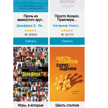
Прочь из
Просто Космос.
замкнутого круг...
Практикум...
Джанет Клоско
Джеффри Е. Янг
,
Катерина Ленгольд
90900
20170
Скачать
Скачать
Игры, в которые
Шесть столпов