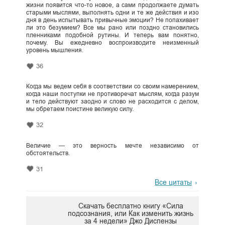
жизни появится что-то новое, а сами продолжаете думать
старыми мыслями, выполнять одни и те же действия и изо
дня в день испытывать привычные эмоции? Не попахивает
ли это безумием? Все мы рано или поздно становились
пленниками подобной рутины. И теперь вам понятно,
почему. Вы ежедневно воспроизводите неизменный
уровень мышления.
36
Когда мы ведем себя в соответствии со своим намерением,
когда наши поступки не противоречат мыслям, когда разум
и тело действуют заодно и слово не расходится с делом,
мы обретаем поистине великую силу.
32
Величие — это верность мечте независимо от
обстоятельств.
31
Все цитаты
Скачать бесплатно книгу «Сила
подсознания, или Как изменить жизнь
за 4 недели» Джо Диспензы