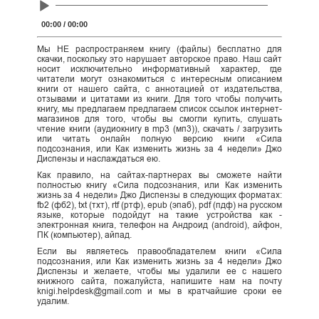
Audio
Player
00:00
/
00:00
Мы НЕ распространяем книгу (файлы) бесплатно для
скачки, поскольку это нарушает авторское право. Наш сайт
носит исключительно информативный характер, где
читатели могут ознакомиться с интересным описанием
книги от нашего сайта, с аннотацией от издательства,
отзывами и цитатами из книги. Для того чтобы получить
книгу, мы предлагаем предлагаем список ссылок интернет-
магазинов для того, чтобы вы смогли купить, слушать
чтение книги (аудиокнигу в mp3 (мп3)), скачать / загрузить
или читать онлайн полную версию книги «Сила
подсознания, или Как изменить жизнь за 4 недели» Джо
Диспензы и наслаждаться ею.
Как правило, на сайтах-партнерах вы сможете найти
полностью книгу «Сила подсознания, или Как изменить
жизнь за 4 недели» Джо Диспензы в следующих форматах:
fb2 (фб2), txt (тхт), rtf (ртф), epub (эпаб), pdf (пдф) на русском
языке, которые подойдут на такие устройства как -
электронная книга, телефон на Андроид (android), айфон,
ПК (компьютер), айпад.
Если вы являетесь правообладателем книги «Сила
подсознания, или Как изменить жизнь за 4 недели» Джо
Диспензы и желаете, чтобы мы удалили ее с нашего
книжного сайта, пожалуйста, напишите нам на почту
knigi.helpdesk@gmail.com и мы в кратчайшие сроки ее
удалим.