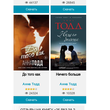
44137
26845
Скачать
Скачать
До того как
Ничего больше
Анна Тодд
Анна Тодд
24324
10328
Скачать
Скачать
ОТЗЫВЫ НА КНИГУ «25 РАЗ ЗА 2