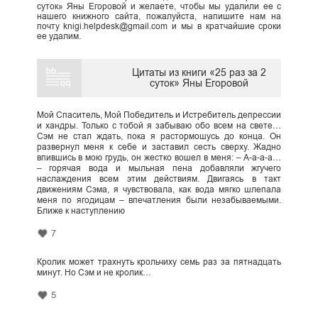
суток» Яны Егоровой и желаете, чтобы мы удалили ее с
нашего книжного сайта, пожалуйста, напишите нам на
почту knigi.helpdesk@gmail.com и мы в кратчайшие сроки
ее удалим.
Цитаты из книги «25 раз за 2
суток» Яны Егоровой
Мой Спаситель, Мой Победитель и Истребитель депрессии
и хандры. Только с тобой я забываю обо всем на свете…
Сэм не стал ждать, пока я растормошусь до конца. Он
развернул меня к себе и заставил сесть сверху. Жадно
впившись в мою грудь, он жестко вошел в меня: – А-а-а-а…
– горячая вода и мыльная пена добавляли жгучего
наслаждения всем этим действиям. Двигаясь в такт
движениям Сэма, я чувствовала, как вода мягко шлепала
меня по ягодицам – впечатления были незабываемыми.
Ближе к наступлению
7
Кролик может трахнуть крольчиху семь раз за пятнадцать
минут. Но Сэм и не кролик…
5