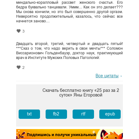
миндально-коралловый рассвет женского счастья. Его
бедра буквально танцевали. Уммм… Как он это делает???
Мы снова кончили, но это был совершенно другой оргазм.
Невероятно продолжительный, казалось, что сейчас все
начнется заново…
3
Двадцать второй, третий, четвертый и двадцать пятый!
***Сказ о том, что надо верить в свои мечты*** Соломон
Виссарионович Гольденбауэр, доктор наук, практикующий
врач в Институте Мужских Половых Патологий:
2
Все цитаты
Скачать бесплатно книгу «25 раз за 2
суток» Яны Егоровой
txt
fb2
rtf
epub