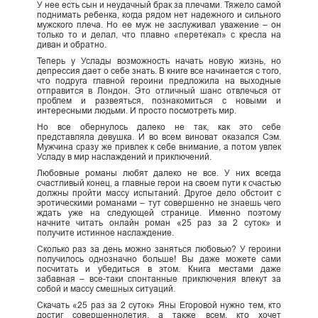
У нее есть сын и неудачный брак за плечами. Тяжело самой
поднимать ребенка, когда рядом нет надежного и сильного
мужского плеча. Но ее муж не заслуживал уважение – он
только то и делал, что плавно «перетекал» с кресла на
диван и обратно.
Теперь у Услады возможность начать новую жизнь, но
депрессия дает о себе знать. В книге все начинается с того,
что подруга главной героини предложила на выходные
отправится в Лондон. Это отличный шанс отвлечься от
проблем и развеяться, познакомиться с новыми и
интересными людьми. И просто посмотреть мир.
Но все обернулось далеко не так, как это себе
представляла девушка. И во всем виноват оказался Сэм.
Мужчина сразу же привлек к себе внимание, а потом увлек
Усладу в мир наслаждений и приключений.
Любовные романы любят далеко не все. У них всегда
счастливый конец, а главные герои на своем пути к счастью
должны пройти массу испытаний. Другое дело обстоит с
эротическими романами – тут совершенно не знаешь чего
ждать уже на следующей странице. Именно поэтому
начните читать онлайн роман «25 раз за 2 суток» и
получите истинное наслаждение.
Сколько раз за день можно заняться любовью? У героини
получилось однозначно больше! Вы даже можете сами
посчитать и убедиться в этом. Книга местами даже
забавная – все-таки спонтанные приключения влекут за
собой и массу смешных ситуаций.
Скачать «25 раз за 2 суток» Яны Егоровой нужно тем, кто
достиг совершеннолетия, а также всем, кто хочет