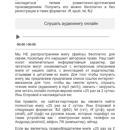
насладиться легким романтично-эротическим
произведением. Получить его можно бесплатно и без
регистрации в таких форматах: rtf, epub, txt, fb2.
Слушать аудиокнигу онлайн
Audio
Player
00:00
/
00:00
Мы НЕ распространяем книгу (файлы) бесплатно для
скачки, поскольку это нарушает авторское право. Наш сайт
носит исключительно информативный характер, где
читатели могут ознакомиться с интересным описанием
книги от нашего сайта, с аннотацией от издательства,
отзывами и цитатами из книги. Для того чтобы получить
книгу, мы предлагаем предлагаем список ссылок интернет-
магазинов для того, чтобы вы смогли купить, слушать
чтение книги (аудиокнигу в mp3 (мп3)), скачать / загрузить
или читать онлайн полную версию книги «25 раз за 2 суток»
Яны Егоровой и наслаждаться ею.
Как правило, на сайтах-партнерах вы сможете найти
полностью книгу «25 раз за 2 суток» Яны Егоровой в
следующих форматах: fb2 (фб2), txt (тхт), rtf (ртф), epub
(эпаб), pdf (пдф) на русском языке, которые подойдут на
такие устройства как - электронная книга, телефон на
Андроид (android), айфон, ПК (компьютер), айпад.
Если вы являетесь правообладателем книги «25 раз за 2