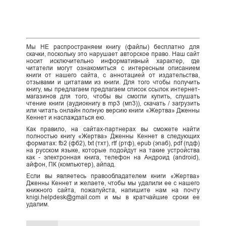
Мы НЕ распространяем книгу (файлы) бесплатно для
скачки, поскольку это нарушает авторское право. Наш сайт
носит исключительно информативный характер, где
читатели могут ознакомиться с интересным описанием
книги от нашего сайта, с аннотацией от издательства,
отзывами и цитатами из книги. Для того чтобы получить
книгу, мы предлагаем предлагаем список ссылок интернет-
магазинов для того, чтобы вы смогли купить, слушать
чтение книги (аудиокнигу в mp3 (мп3)), скачать / загрузить
или читать онлайн полную версию книги «Жертва» Дженны
Кеннет и наслаждаться ею.
Как правило, на сайтах-партнерах вы сможете найти
полностью книгу «Жертва» Дженны Кеннет в следующих
форматах: fb2 (фб2), txt (тхт), rtf (ртф), epub (эпаб), pdf (пдф)
на русском языке, которые подойдут на такие устройства
как - электронная книга, телефон на Андроид (android),
айфон, ПК (компьютер), айпад.
Если вы являетесь правообладателем книги «Жертва»
Дженны Кеннет и желаете, чтобы мы удалили ее с нашего
книжного сайта, пожалуйста, напишите нам на почту
knigi.helpdesk@gmail.com и мы в кратчайшие сроки ее
удалим.