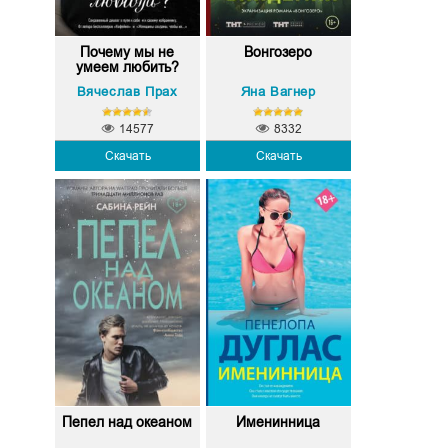
Почему мы не
Вонгозеро
умеем любить?
Вячеслав Прах
Яна Вагнер
14577
8332
Скачать
Скачать
Пепел над океаном
Именинница