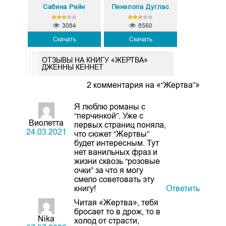
Сабина Рейн
Пенелопа Дуглас
3084
8560
Скачать
Скачать
ОТЗЫВЫ НА КНИГУ «ЖЕРТВА»
ДЖЕННЫ КЕННЕТ
2 комментария на «“Жертва”»
Я люблю романы с
“перчинкой”. Уже с
Виолетта
первых страниц поняла,
24.03.2021
что сюжет “Жертвы”
будет интересным. Тут
нет ванильных фраз и
жизни сквозь “розовые
очки” за что я могу
смело советовать эту
книгу!
Ответить
Читая «Жертва», тебя
бросает то в дрож, то в
Nika
холод от страсти,