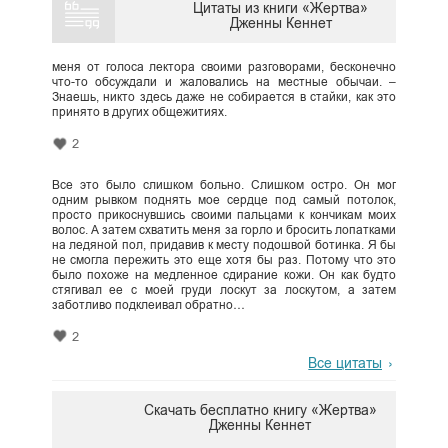
Цитаты из книги «Жертва»
Дженны Кеннет
меня от голоса лектора своими разговорами, бесконечно
что-то обсуждали и жаловались на местные обычаи. –
Знаешь, никто здесь даже не собирается в стайки, как это
принято в других общежитиях.
2
Все это было слишком больно. Слишком остро. Он мог
одним рывком поднять мое сердце под самый потолок,
просто прикоснувшись своими пальцами к кончикам моих
волос. А затем схватить меня за горло и бросить лопатками
на ледяной пол, придавив к месту подошвой ботинка. Я бы
не смогла пережить это еще хотя бы раз. Потому что это
было похоже на медленное сдирание кожи. Он как будто
стягивал ее с моей груди лоскут за лоскутом, а затем
заботливо подклеивал обратно…
2
Все цитаты
Скачать бесплатно книгу «Жертва»
Дженны Кеннет