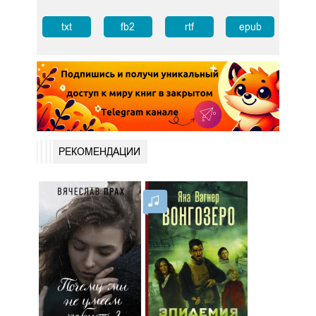
txt
fb2
rtf
epub
РЕКОМЕНДАЦИИ