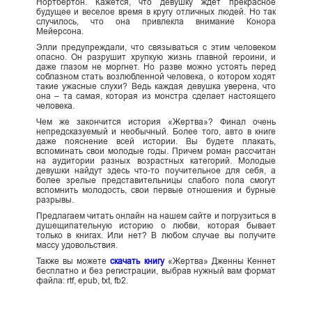
Нортбертон. Кажется, что девушку ждет прекрасное
будущее и веселое время в кругу отличных людей. Но так
случилось, что она привлекла внимание Конора
Мейерсона.
Элли предупреждали, что связываться с этим человеком
опасно. Он разрушит хрупкую жизнь главной героини, и
даже глазом не моргнет. Но разве можно устоять перед
соблазном стать возлюбленной человека, о котором ходят
такие ужасные слухи? Ведь каждая девушка уверена, что
она – та самая, которая из монстра сделает настоящего
человека.
Чем же закончится история «Жертва»? Финал очень
непредсказуемый и необычный. Более того, авто в книге
даже пояснение всей истории. Вы будете плакать,
вспоминать свои молодые годы. Причем роман рассчитан
на аудитории разных возрастных категорий. Молодые
девушки найдут здесь что-то поучительное для себя, а
более зрелые представительницы слабого пола смогут
вспомнить молодость, свои первые отношения и бурные
разрывы.
Предлагаем читать онлайн на нашем сайте и погрузиться в
душещипательную историю о любви, которая бывает
только в книгах. Или нет? В любом случае вы получите
массу удовольствия.
Также вы можете
скачать книгу
«Жертва» Дженны Кеннет
бесплатно и без регистрации, выбрав нужный вам формат
файла: rtf, epub, txt, fb2.