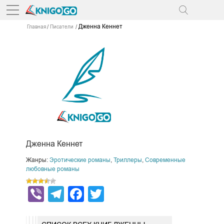
Дженна Кеннет
Главная
Писатели
Дженна Кеннет
Жанры:
Эротические романы
,
Триллеры
,
Современные
любовные романы
Viber
Telegram
Facebook
Twitter