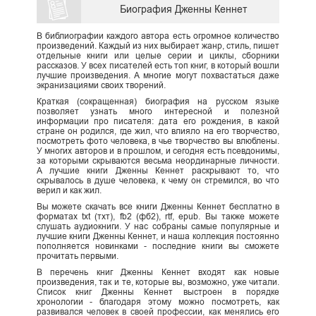
Биография Дженны Кеннет
В библиографии каждого автора есть огромное количество
произведений. Каждый из них выбирает жанр, стиль, пишет
отдельные книги или целые серии и циклы, сборники
рассказов. У всех писателей есть топ книг, в который вошли
лучшие произведения. А многие могут похвастаться даже
экранизациями своих творений.
Краткая (сокращенная) биография на русском языке
позволяет узнать много интересной и полезной
информации про писателя: дата его рождения, в какой
стране он родился, где жил, что влияло на его творчество,
посмотреть фото человека, в чье творчество вы влюблены.
У многих авторов и в прошлом, и сегодня есть псевдонимы,
за которыми скрываются весьма неординарные личности.
А лучшие книги Дженны Кеннет раскрывают то, что
скрывалось в душе человека, к чему он стремился, во что
верил и как жил.
Вы можете скачать все книги Дженны Кеннет бесплатно в
форматах txt (тхт), fb2 (фб2), rtf, epub. Вы также можете
слушать аудиокниги. У нас собраны самые популярные и
лучшие книги Дженны Кеннет, и наша коллекция постоянно
пополняется новинками - последние книги вы сможете
прочитать первыми.
В перечень книг Дженны Кеннет входят как новые
произведения, так и те, которые вы, возможно, уже читали.
Список книг Дженны Кеннет выстроен в порядке
хронологии - благодаря этому можно посмотреть, как
развивался человек в своей профессии, как менялись его