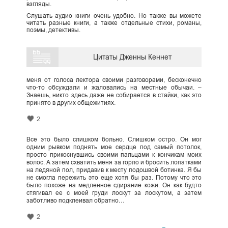
взгляды.
Слушать аудио книги очень удобно. Но также вы можете
читать разные книги, а также отдельные стихи, романы,
поэмы, детективы.
Цитаты Дженны Кеннет
меня от голоса лектора своими разговорами, бесконечно
что-то обсуждали и жаловались на местные обычаи. –
Знаешь, никто здесь даже не собирается в стайки, как это
принято в других общежитиях.
2
Все это было слишком больно. Слишком остро. Он мог
одним рывком поднять мое сердце под самый потолок,
просто прикоснувшись своими пальцами к кончикам моих
волос. А затем схватить меня за горло и бросить лопатками
на ледяной пол, придавив к месту подошвой ботинка. Я бы
не смогла пережить это еще хотя бы раз. Потому что это
было похоже на медленное сдирание кожи. Он как будто
стягивал ее с моей груди лоскут за лоскутом, а затем
заботливо подклеивал обратно…
2