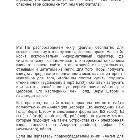
Мужчина, который меня держит в плену — ещё жёстче,
опаснее. И он совсем не тот, кем я его считала!
Мы НЕ распространяем книгу (файлы) бесплатно для
скачки, поскольку это нарушает авторское право. Наш сайт
носит исключительно информативный характер, где
читатели могут ознакомиться с интересным описанием
книги от нашего сайта, с аннотацией от издательства,
отзывами и цитатами из книги. Для того чтобы получить
книгу, мы предлагаем предлагаем список ссылок интернет-
магазинов для того, чтобы вы смогли купить, слушать
чтение книги (аудиокнигу в mp3 (мп3)), скачать / загрузить
или читать онлайн полную версию книги «Ангел для
Цербера. Его наследник» Лені Голд, Веры Шторм и
наслаждаться ею.
Как правило, на сайтах-партнерах вы сможете найти
полностью книгу «Ангел для Цербера. Его наследник» Лені
Голд, Веры Шторм в следующих форматах: fb2 (фб2), txt
(тхт), rtf (ртф), epub (эпаб), pdf (пдф) на русском языке,
которые подойдут на такие устройства как - электронная
книга, телефон на Андроид (android), айфон, ПК
(компьютер), айпад.
Если вы являетесь правообладателем книги «Ангел для