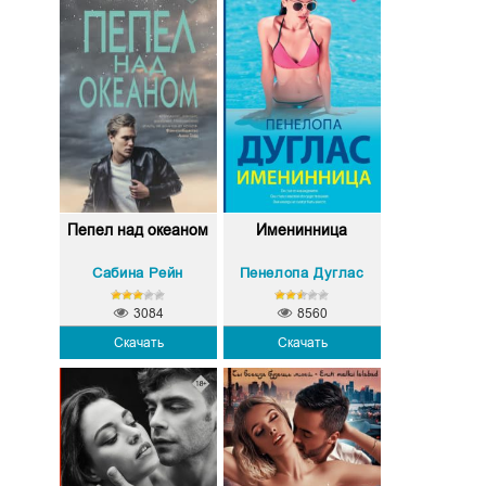
Пепел над океаном
Именинница
Сабина Рейн
Пенелопа Дуглас
3084
8560
Скачать
Скачать