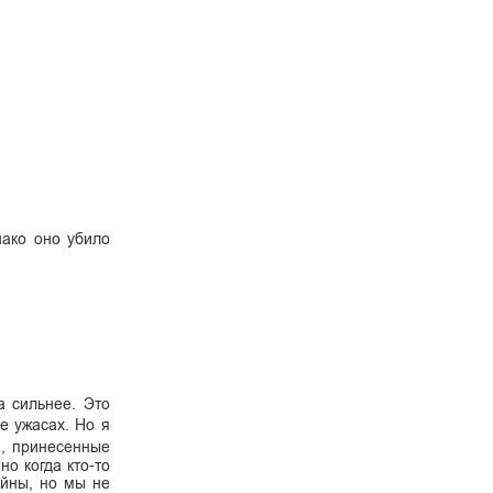
нако оно убило
 сильнее. Это
е ужасах. Но я
и, принесенные
о когда кто-то
ойны, но мы не