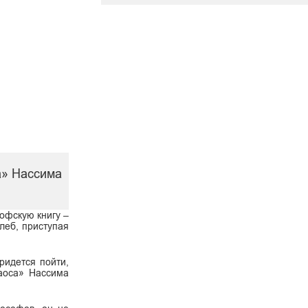
а» Нассима
офскую книгу –
леб, приступая
ридется пойти,
хаоса» Нассима