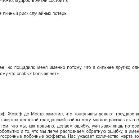
что-то; мудрость жизни состоит в
е личный риск случайных потерь
ее, но пощадило меня именно потому, что я сильнее других; од
тому что слабых больше нет».
ф Жозеф де Местр заметил, что конфликты делают государства
к жертва жестокой гражданской войны могу многое рассказать о е
ом, что мы, как правило, делаем ошибку, учитывая лишь потер
юбопытно и то, что мы легче распознаем обратную ошибку, а именн
лгосрочные побочные эффекты. Нас ужасает количество жертв в