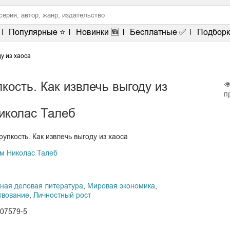
Популярные ⭐
Новинки 🆕
Бесплатные ✅
Подборк
у из хаоса
кость. Как извлечь выгоду из
п
иколас Талеб
упкость. Как извлечь выгоду из хаоса
м Николас Талеб
ная деловая литература
,
Мировая экономика
,
твование
,
Личностный рост
-07579-5