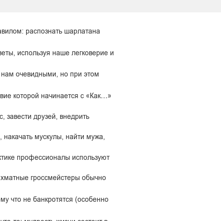
авилом: распознать шарлатана
оветы, используя наше легковерие и
 нам очевидными, но при этом
авие которой начинается с «Как…»
, завести друзей, внедрить
накачать мускулы, найти мужа,
актике профессионалы используют
шахматные гроссмейстеры обычно
ому что не банкротятся (особенно