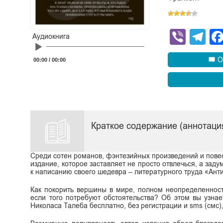
Viber
Te
Аудиокнига
Audio
Player
О
00:00
/
00:00
Краткое содержание (аннотация
Среди сотен романов, фэнтезийных произведений и пове
издание, которое заставляет не просто отвлечься, а зад
к написанию своего шедевра – литературного труда «Антих
Как покорить вершины в мире, полном неопределенност
если того потребуют обстоятельства? Об этом вы узнае
Николаса Талеба бесплатно, без регистрации и sms (смс), в