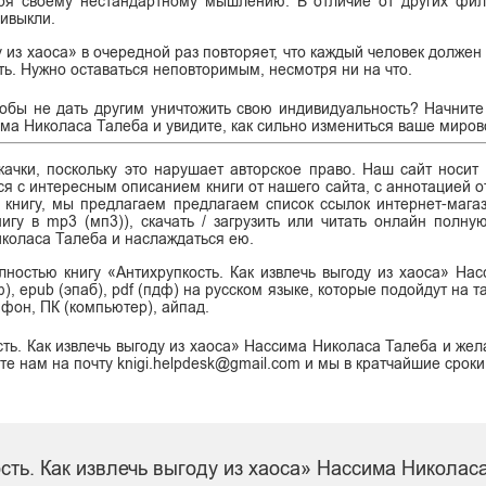
ря своему нестандартному мышлению. В отличие от других фил
ривыкли.
у из хаоса» в очередной раз повторяет, что каждый человек должен
ть. Нужно оставаться неповторимым, несмотря ни на что.
тобы не дать другим уничтожить свою индивидуальность? Начните
сима Николаса Талеба и увидите, как сильно измениться ваше миров
ачки, поскольку это нарушает авторское право. Наш сайт носит
я с интересным описанием книги от нашего сайта, с аннотацией от
ь книгу, мы предлагаем предлагаем список ссылок интернет-магаз
нигу в mp3 (мп3)), скачать / загрузить или читать онлайн полну
иколаса Талеба и наслаждаться ею.
лностью книгу «Антихрупкость. Как извлечь выгоду из хаоса» На
тф), epub (эпаб), pdf (пдф) на русском языке, которые подойдут на т
йфон, ПК (компьютер), айпад.
ть. Как извлечь выгоду из хаоса» Нассима Николаса Талеба и жел
те нам на почту knigi.helpdesk@gmail.com и мы в кратчайшие сроки
ость. Как извлечь выгоду из хаоса» Нассима Николас