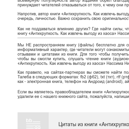
Всемирную популярность автор издания обрел благода
принуждает читателей отказываться от того, к чему они п
Напротив, автор книги «Антихрупкость. Как извлечь выгод
очередь, личностью. Важно сохранить свою оригинальнос
Как не поддаваться влиянию других? Где найти силы, ч
книгу «Антихрупкость. Как извлечь выгоду из хаоса» Нас
Мы НЕ распространяем книгу (файлы) бесплатно для ск
информативный характер, где читатели могут ознакомитьс
отзывами и цитатами из книги. Для того чтобы получит
чтобы вы смогли купить, слушать чтение книги (аудиок
«Антихрупкость. Как извлечь выгоду из хаоса» Нассима Н
Как правило, на сайтах-партнерах вы сможете найти по
Талеба в следующих форматах: fb2 (фб2), txt (тхт), rtf (р
как - электронная книга, телефон на Андроид (android), а
Если вы являетесь правообладателем книги «Антихрупкос
удалили ее с нашего книжного сайта, пожалуйста, напиши
Цитаты из книги «Антихрупк