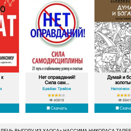
 к
Нет оправданий!
Думай и бо
Сила сам...
золотые
з
Брайан Трейси
Наполеон
40919
6941
Скачать
Скач
ЗВЛЕЧЬ ВЫГОДУ ИЗ ХАОСА» НАССИМА НИКОЛАСА ТАЛЕ