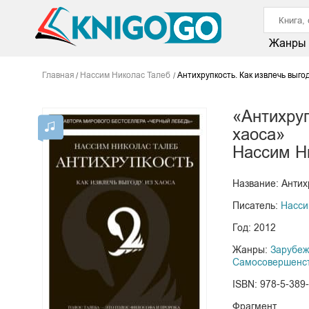
Жанры
Главная
Нассим Николас Талеб
Антихрупкость. Как извлечь выгод
«Антихруп
хаоса»
Нассим Н
Название: Антихр
Писатель:
Насси
Год: 2012
Жанры:
Зарубеж
Самосовершенс
ISBN: 978-5-389
Фрагмент