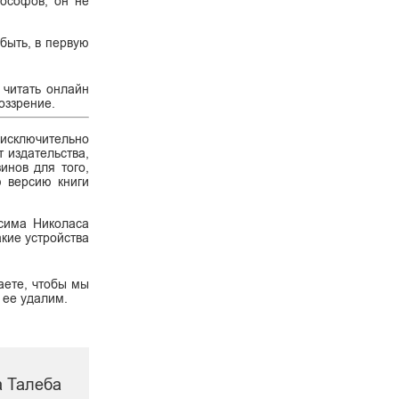
ософов, он не
 быть, в первую
 читать онлайн
оззрение.
 исключительно
 издательства,
инов для того,
ю версию книги
ссима Николаса
акие устройства
аете, чтобы мы
 ее удалим.
а Талеба