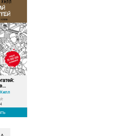
гатей:
...
 Хилл
4
ать
БА