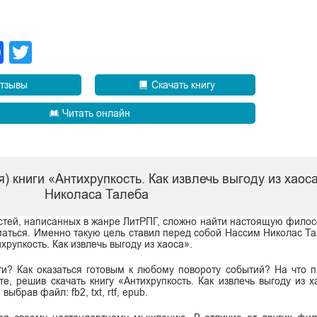
legram
Facebook
Twitter
тзывы
Скачать книгу
Читать онлайн
) книги «Антихрупкость. Как извлечь выгоду из хаос
Николаса Талеба
стей, написанных в жанре ЛитРПГ, сложно найти настоящую филос
уматься. Именно такую цель ставил перед собой Нассим Николас Та
рупкость. Как извлечь выгоду из хаоса».
и? Как оказаться готовым к любому повороту событий? На что п
те, решив скачать книгу «Антихрупкость. Как извлечь выгоду из 
ыбрав файл: fb2, txt, rtf, epub.