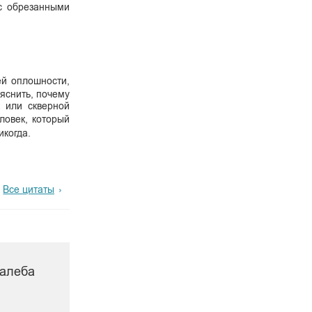
 с обрезанными
ей оплошности,
ъяснить, почему
а или скверной
ловек, который
икогда.
Все цитаты
Талеба