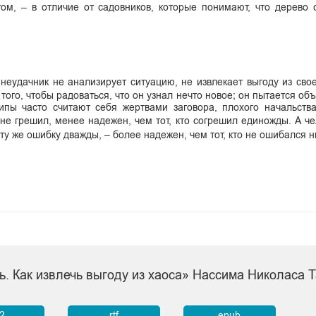
том, – в отличие от садовников, которые понимают, что дерево
неудачник не анализирует ситуацию, не извлекает выгоду из сво
того, чтобы радоваться, что он узнал нечто новое; он пытается об
типы часто считают себя жертвами заговора, плохого начальств
 не грешил, менее надежен, чем тот, кто согрешил единожды. А че
ту же ошибку дважды, – более надежен, чем тот, кто не ошибался н
ь. Как извлечь выгоду из хаоса» Нассима Николаса 
b2
rtf
epub