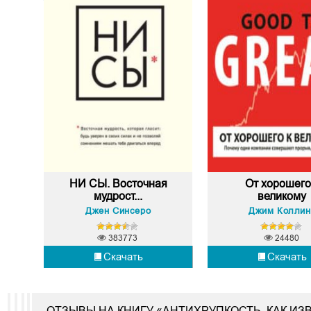
НИ СЫ. Восточная
От хорошего
мудрост...
великому
Джен Синсеро
Джим Коллин
383773
24480
Скачать
Скачать
ОТЗЫВЫ НА КНИГУ «АНТИХРУПКОСТЬ. КАК И