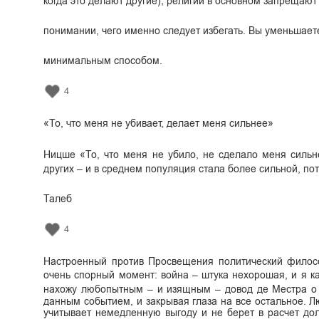
когда это делают другие); религии в основном запрещают 
понимании, чего именно следует избегать. Вы уменьшает
минимальным способом.
4
«То, что меня не убивает, делает меня сильнее»
Ницше «То, что меня не убило, не сделало меня сильн
других – и в среднем популяция стала более сильной, по
Талеб
4
Настроенный против Просвещения политический филосо
очень спорный момент: война – штука нехорошая, и я ка
нахожу любопытным – и изящным – довод де Местра о т
данным событием, и закрывая глаза на все остальное. Л
учитывает немедленную выгоду и не берет в расчет до