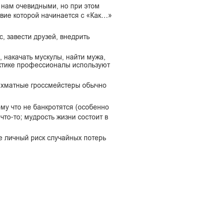
 нам очевидными, но при этом
авие которой начинается с «Как…»
, завести друзей, внедрить
накачать мускулы, найти мужа,
актике профессионалы используют
шахматные гроссмейстеры обычно
ому что не банкротятся (особенно
что-то; мудрость жизни состоит в
е личный риск случайных потерь