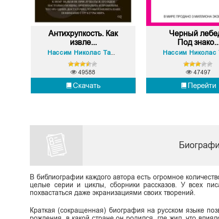
Антихрупкость. Как
Черный лебе
извле...
Под знако..
Нассим Николас Талеб
49588
47497
Скачать
Перейти
Биографи
В библиографии каждого автора есть огромное количеств
целые серии и циклы, сборники рассказов. У всех пис
похвастаться даже экранизациями своих творений.
Краткая (сокращенная) биография на русском языке поз
рождения, в какой стране он родился, где жил, что влиял