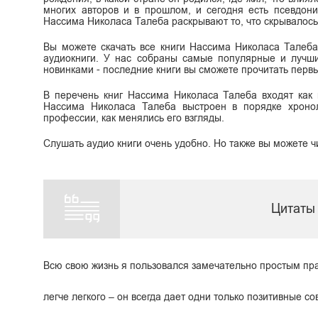
многих авторов и в прошлом, и сегодня есть псевдон
Нассима Николаса Талеба раскрывают то, что скрывалось в
Вы можете скачать все книги Нассима Николаса Талеба б
аудиокниги. У нас собраны самые популярные и лучши
новинками - последние книги вы сможете прочитать перв
В перечень книг Нассима Николаса Талеба входят как н
Нассима Николаса Талеба выстроен в порядке хронол
профессии, как менялись его взгляды.
Слушать аудио книги очень удобно. Но также вы можете ч
Цитаты
Всю свою жизнь я пользовался замечательно простым пр
легче легкого – он всегда дает одни только позитивные с