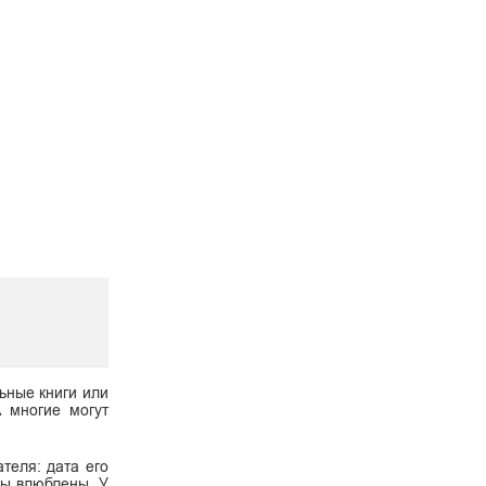
ьные книги или
А многие могут
теля: дата его
 вы влюблены. У