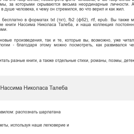
имы, за которыми скрываются весьма неординарные личности. 
 душе человека, к чему он стремился, во что верил и как жил.
есплатно в форматах txt (тхт), fb2 (фб2), rtf, epub. Вы также 
е книги Нассима Николаса Талеба, и наша коллекция постоянн
ыми.
овые произведения, так и те, которые вы, возможно, уже читал
огии - благодаря этому можно посмотреть, как развивался че
итать разные книги, а также отдельные стихи, романы, поэмы, дете
 Нассима Николаса Талеба
авилом: распознать шарлатана
оветы, используя наше легковерие и