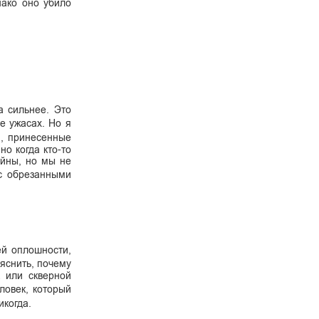
нако оно убило
 сильнее. Это
е ужасах. Но я
и, принесенные
о когда кто-то
ойны, но мы не
 с обрезанными
ей оплошности,
ъяснить, почему
а или скверной
ловек, который
икогда.