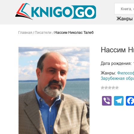
Жанры
Главная
Писатели
Нассим Николас Талеб
Нассим Н
Дата рождения: 
Жанры:
Филосо
Зарубежная обр
Viber
Te