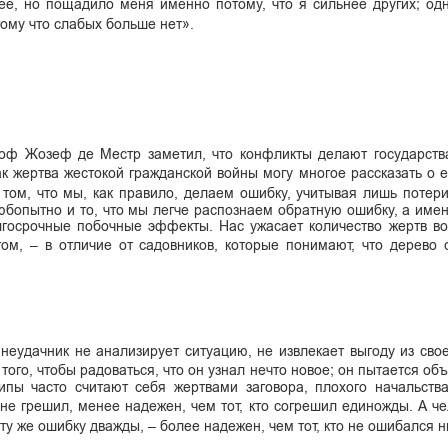
ее, но пощадило меня именно потому, что я сильнее других; од
тому что слабых больше нет».
ф Жозеф де Местр заметил, что конфликты делают государства
к жертва жестокой гражданской войны могу многое рассказать о е
ом, что мы, как правило, делаем ошибку, учитывая лишь потер
юбопытно и то, что мы легче распознаем обратную ошибку, а именн
лгосрочные побочные эффекты. Нас ужасает количество жертв в
том, – в отличие от садовников, которые понимают, что дерево
неудачник не анализирует ситуацию, не извлекает выгоду из сво
того, чтобы радоваться, что он узнал нечто новое; он пытается об
типы часто считают себя жертвами заговора, плохого начальств
 не грешил, менее надежен, чем тот, кто согрешил единожды. А че
ту же ошибку дважды, – более надежен, чем тот, кто не ошибался н