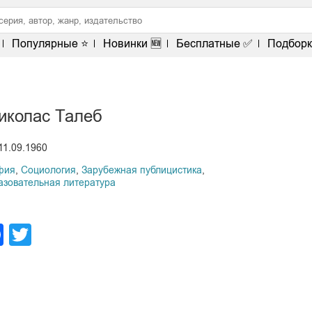
Популярные ⭐
Новинки 🆕
Бесплатные ✅
Подборк
иколас Талеб
11.09.1960
фия
,
Социология
,
Зарубежная публицистика
,
азовательная литература
legram
Facebook
Twitter