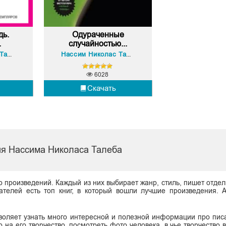
дь.
Одураченные
.
случайностью...
Нассим Николас Талеб
Нассим Николас Талеб
6028
Скачать
я Нассима Николаса Талеба
о произведений. Каждый из них выбирает жанр, стиль, пишет отдел
ателей есть топ книг, в который вошли лучшие произведения. 
воляет узнать много интересной и полезной информации про писа
о на его творчество, посмотреть фото человека, в чье творчество