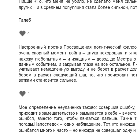
Ницше «То, что меня не убило, не сделало меня сильн
других – и в среднем популяция стала более сильной, по
Талеб
4
Настроенный против Просвещения политический филосо
очень спорный момент: война – штука нехорошая, и я ка
нахожу любопытным – и изящным – довод де Местра о т
данным событием, и закрывая глаза на все остальное. Л
учитывает немедленную выгоду и не берет в расчет до
берем в расчет следующий шаг, то, что происходит по
ветками становится сильнее.
4
Мое определение неудачника таково: совершив ошибку, 
приходит в замешательство и замыкается в себе – вместо 
ошибся, вместо того, чтобы двигаться дальше. Такие 
погоды.Напоследок – одно наблюдение. Тот, кто никогда
ошибался много и часто – но никогда не совершал одну и 