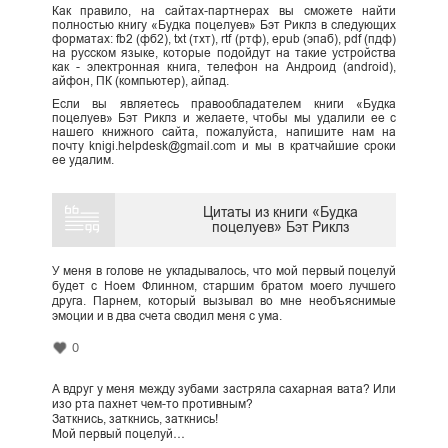
Как правило, на сайтах-партнерах вы сможете найти
полностью книгу «Будка поцелуев» Бэт Риклз в следующих
форматах: fb2 (фб2), txt (тхт), rtf (ртф), epub (эпаб), pdf (пдф)
на русском языке, которые подойдут на такие устройства
как - электронная книга, телефон на Андроид (android),
айфон, ПК (компьютер), айпад.
Если вы являетесь правообладателем книги «Будка
поцелуев» Бэт Риклз и желаете, чтобы мы удалили ее с
нашего книжного сайта, пожалуйста, напишите нам на
почту knigi.helpdesk@gmail.com и мы в кратчайшие сроки
ее удалим.
Цитаты из книги «Будка
поцелуев» Бэт Риклз
У меня в голове не укладывалось, что мой первый поцелуй
будет с Ноем Флинном, старшим братом моего лучшего
друга. Парнем, который вызывал во мне необъяснимые
эмоции и в два счета сводил меня с ума.
0
А вдруг у меня между зубами застряла сахарная вата? Или
изо рта пахнет чем-то противным?
Заткнись, заткнись, заткнись!
Мой первый поцелуй…