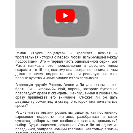
Роман «Будка поцелуев» – красивая, нежная и
трогательная история о первой любви, вспыхнувшей между
подростками. Это – первая часть одноименной серии. Бэт
Риклз написала это произведение в довольно юном
возрасте – в 15 лет, поэтому она прекрасно понимала, чем
дышат и живут подростки, как они реагируют на свои
первые чувства и какие эмоции их захлестывают.
В крепкую дружбу Рошель Эванс и Ли Флинна вмешался
брать Ли – «горячий» Ной, парень, которого буквально
преследуют драки и скандалы. Неискушенная в любви Эль
сразу привлекает его внимание. Сможет ли он дать
девушке ту романтику и сказку, о которой она мечтала все
время?
Решив читать онлайн роман, вы увидите, как постепенно
взрослеют подростки, пытаясь разобраться в своих
чувствах, побороть свои слабости и сделать правильный
выбор. Будка поцелуев, созданная Эль и Ли на одном из
праздников, заиграла новыми красками, как только в жизнь