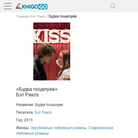
Будка поцелуев
Главная
Бэт Риклз
«Будка поцелуев»
Бэт Риклз
Название: Будка поцелуев
Писатель:
Бэт Риклз
Год: 2013
Жанры:
Зарубежные любовные романы
,
Современные
любовные романы