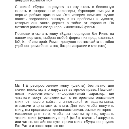
девушки ворвался Ной.
С книгой «Будка поцелуев» вы окунетесь в беспечную
юность и откровенные разговоры, бурлящие эмоции и
первые робкие признания. Эта история поможет лучше
понять подростков, вникнуть в их проблемы и чувства,
которые они часто держат в тайне от взрослых. По
мотивам романа создан проникновенный фильм.
Поспешите скачать книгу «Будка поцелуев» Бэт Риклз на
нашем портале, выбрав любой формат из предложенных:
fb2, txt, rtf или epub. Роман доступен гостям сайта в любое
удобное время бесплатно, без регистрации и sms (смс).
Мы НЕ распространяем книгу (файлы) бесплатно для
скачки, поскольку это нарушает авторское право. Наш сайт
носит исключительно информативный характер, где
читатели могут ознакомиться с интересным описанием
книги от нашего сайта, с аннотацией от издательства,
отзывами и цитатами из книги. Для того чтобы получить
книгу, мы предлагаем предлагаем список ссылок интернет-
магазинов для того, чтобы вы смогли купить, слушать
чтение книги (аудиокнигу в mp3 (мп3)), скачать / загрузить
или читать онлайн полную версию книги «Будка поцелуев»
Бэт Риклз и наслаждаться ею.