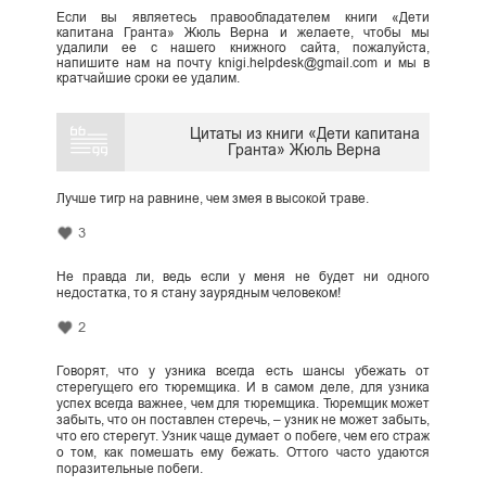
Если вы являетесь правообладателем книги «Дети
капитана Гранта» Жюль Верна и желаете, чтобы мы
удалили ее с нашего книжного сайта, пожалуйста,
напишите нам на почту knigi.helpdesk@gmail.com и мы в
кратчайшие сроки ее удалим.
Цитаты из книги «Дети капитана
Гранта» Жюль Верна
Лучше тигр на равнине, чем змея в высокой траве.
3
Не правда ли, ведь если у меня не будет ни одного
недостатка, то я стану заурядным человеком!
2
Говорят, что у узника всегда есть шансы убежать от
стерегущего его тюремщика. И в самом деле, для узника
успех всегда важнее, чем для тюремщика. Тюремщик может
забыть, что он поставлен стеречь, – узник не может забыть,
что его стерегут. Узник чаще думает о побеге, чем его страж
о том, как помешать ему бежать. Оттого часто удаются
поразительные побеги.