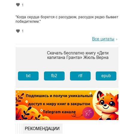
1
"Когда сердце борется с рассудком, рассудок редко бывает
победителем."
1
Все цитаты
Скачать бесплатно книгу «Дети
капитана Гранта» Жюль Верна
txt
fb2
rtf
epub
РЕКОМЕНДАЦИИ