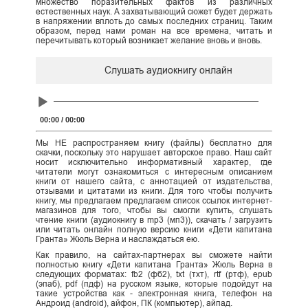
множество поразительных фактов из различных
естественных наук. А захватывающий сюжет будет держать
в напряжении вплоть до самых последних страниц. Таким
образом, перед нами роман на все времена, читать и
перечитывать который возникает желание вновь и вновь.
Слушать аудиокнигу онлайн
Audio
Player
00:00
/
00:00
Мы НЕ распространяем книгу (файлы) бесплатно для
скачки, поскольку это нарушает авторское право. Наш сайт
носит исключительно информативный характер, где
читатели могут ознакомиться с интересным описанием
книги от нашего сайта, с аннотацией от издательства,
отзывами и цитатами из книги. Для того чтобы получить
книгу, мы предлагаем предлагаем список ссылок интернет-
магазинов для того, чтобы вы смогли купить, слушать
чтение книги (аудиокнигу в mp3 (мп3)), скачать / загрузить
или читать онлайн полную версию книги «Дети капитана
Гранта» Жюль Верна и наслаждаться ею.
Как правило, на сайтах-партнерах вы сможете найти
полностью книгу «Дети капитана Гранта» Жюль Верна в
следующих форматах: fb2 (фб2), txt (тхт), rtf (ртф), epub
(эпаб), pdf (пдф) на русском языке, которые подойдут на
такие устройства как - электронная книга, телефон на
Андроид (android), айфон, ПК (компьютер), айпад.