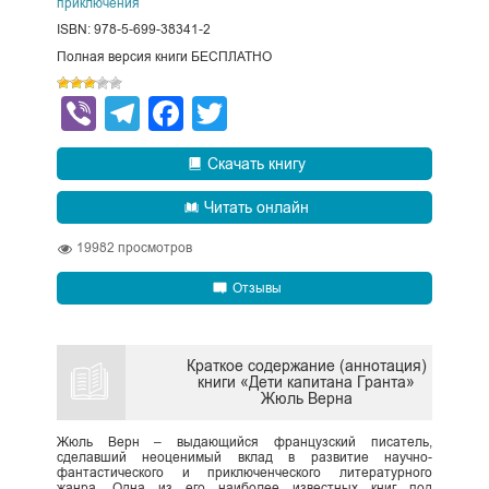
приключения
ISBN: 978-5-699-38341-2
Полная версия книги БЕСПЛАТНО
Viber
Telegram
Facebook
Twitter
Скачать книгу
Читать онлайн
19982
просмотров
Отзывы
Краткое содержание (аннотация)
книги «Дети капитана Гранта»
Жюль Верна
Жюль Верн – выдающийся французский писатель,
сделавший неоценимый вклад в развитие научно-
фантастического и приключенческого литературного
жанра. Одна из его наиболее известных книг под