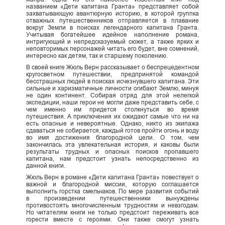
названием «Дети капитана Гранта» представляет собой
захватывающую авантюрную историю, в которой группка
отважных путешественников отправляется в плавание
вокруг Земли в поисках легендарного капитана Гранта.
Учитывая богатейшее идейное наполнение романа,
интригующий и непредсказуемый сюжет, а также ярких и
неповторимых персонажей читать его будет, вне сомнений,
интересно как детям, так и старшему поколению.
В своей книге Жюль Верн рассказывает о беспрецедентном
кругосветном путешествии, предпринятой командой
бесстрашных людей в поисках исчезнувшего капитана. Эти
сильные и харизматичные личности огибают Землю, минуя
не один континент. Собирая отряд для этой нелегкой
экспедиции, наши герои не могли даже представить себе, с
чем именно им придется столкнуться во время
путешествия. А приключения их ожидают самые что ни на
есть опасные и невероятные. Однако, никто из экипажа
сдаваться не собирается, каждый готов пройти огонь и воду
во имя достижения благородной цели. О том, чем
закончилась эта увлекательная история, и каковы были
результаты трудных и опасных поисков пропавшего
капитана, нам предстоит узнать непосредственно из
данной книги.
Жюль Верн в романе «Дети капитана Гранта» повествует о
важной и благородной миссии, которую соглашается
выполнить горстка смельчаков. По мере развития событий
в произведении путешественники вынуждены
противостоять многочисленным трудностям и невзгодам.
Но читателям книги не только предстоит переживать все
горести вместе с героями. Они также смогут узнать