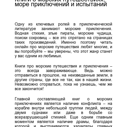
море приключений и испытаний
Одну из ключевых ролей в приключенческой
литературе занимают морские приключения.
Водная стихия, злые пираты, морские чудища,
поиски сокровищ – все это спрятано на страницах
таких произведений. Именно поэтому читать
онлайн про морские путешествия любят многие, и
вы попробуйте – мы уверены, что этот жанр станет
у вас одним из любимых.
Книги про морские путешествия и приключения –
это всегда завораживающе. Ведь можно
отправиться в прошлое, на неизведанные земли, в
другие страны, где все не так, как в нашей жизни.
Невозможно оторваться, пока не узнаешь, чем же
все закончится!
Главной составляющей книг о морских
приключениях является наличие конфликта – на
корабле внутри небольшой группки людей, между
двумя суднами или даже в борьбе со
всеразрушающей стихией. Еще одним главным
моментом является наличие драмы, благодаря
которой и выстраиваются характеры главных