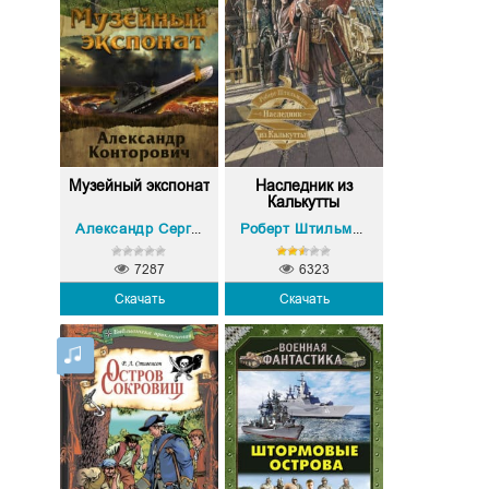
Музейный экспонат
Наследник из
Калькутты
Александр Сергеевич Конторович
Роберт Штильмарк
7287
6323
Скачать
Скачать