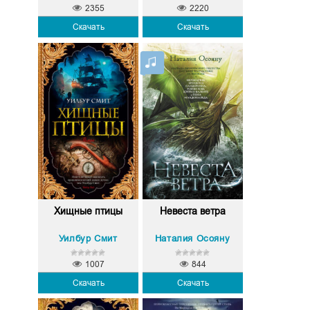
2355
2220
Скачать
Скачать
Хищные птицы
Невеста ветра
Уилбур Смит
Наталия Осояну
1007
844
Скачать
Скачать