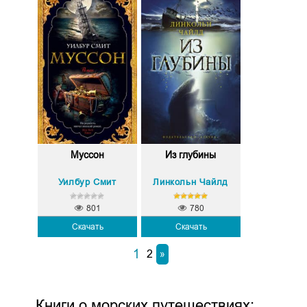
Муссон
Из глубины
Уилбур Смит
Линкольн Чайлд
801
780
Скачать
Скачать
1
2
»
Книги о морских путешествиях: