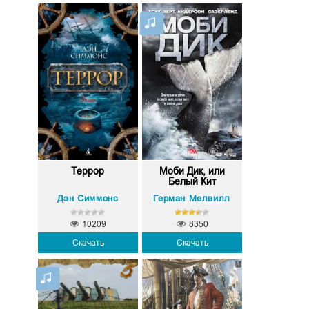
Террор
Моби Дик, или
Белый Кит
Дэн Симмонс
Герман Мелвилл
10209
8350
Скачать
Скачать