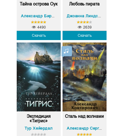
Тайна острова Оук
Любовь пирата
Александр Бирюк
Джоанна Линдсей
4490
2639
Скачать
Скачать
Экспедиция
Сталь над волнами
«Тигрис»
Тур Хейердал
Александр Сергеевич Конторович