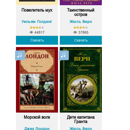
Повелитель мух
Таинственный
остров
Уильям Голдинг
Жюль Верн
44817
37865
Скачать
Скачать
Морской волк
Дети капитана
Гранта
Джек Лондон
Жюль Верн