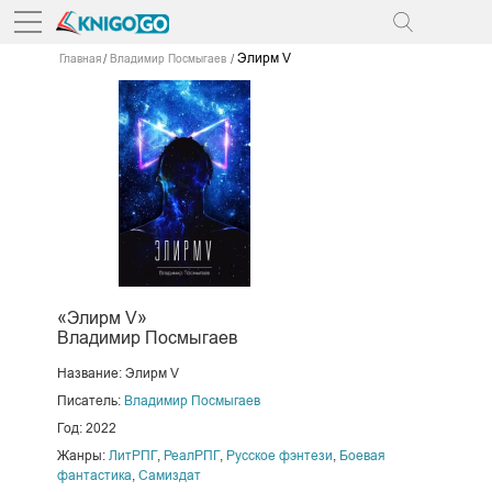
Элирм V
Главная
Владимир Посмыгаев
«Элирм V»
Владимир Посмыгаев
Название: Элирм V
Писатель:
Владимир Посмыгаев
Год: 2022
Жанры:
ЛитРПГ
,
РеалРПГ
,
Русское фэнтези
,
Боевая
фантастика
,
Самиздат