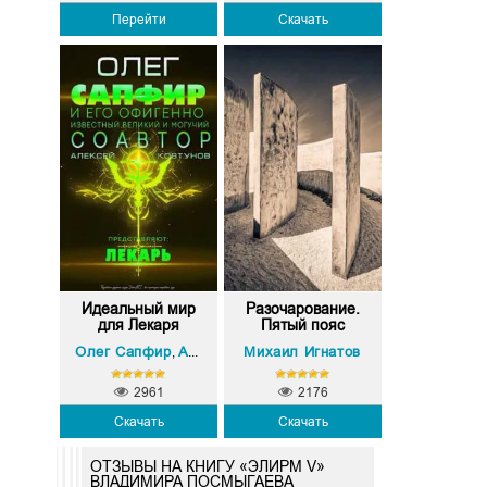
Перейти
Скачать
Идеальный мир
Разочарование.
для Лекаря
Пятый пояс
Олег Сапфир
Алексей Ковтунов
Михаил Игнатов
,
2961
2176
Скачать
Скачать
ОТЗЫВЫ НА КНИГУ «ЭЛИРМ V»
ВЛАДИМИРА ПОСМЫГАЕВА