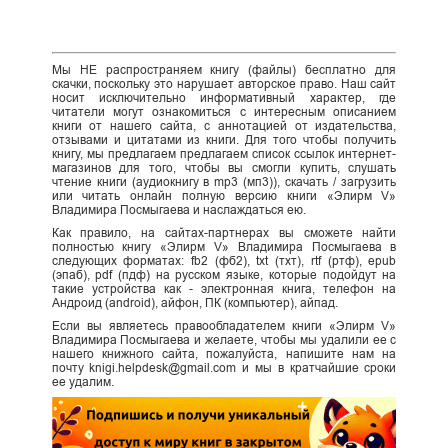
Мы НЕ распространяем книгу (файлы) бесплатно для
скачки, поскольку это нарушает авторское право. Наш сайт
носит исключительно информативный характер, где
читатели могут ознакомиться с интересным описанием
книги от нашего сайта, с аннотацией от издательства,
отзывами и цитатами из книги. Для того чтобы получить
книгу, мы предлагаем предлагаем список ссылок интернет-
магазинов для того, чтобы вы смогли купить, слушать
чтение книги (аудиокнигу в mp3 (мп3)), скачать / загрузить
или читать онлайн полную версию книги «Элирм V»
Владимира Посмыгаева и наслаждаться ею.
Как правило, на сайтах-партнерах вы сможете найти
полностью книгу «Элирм V» Владимира Посмыгаева в
следующих форматах: fb2 (фб2), txt (тхт), rtf (ртф), epub
(эпаб), pdf (пдф) на русском языке, которые подойдут на
такие устройства как - электронная книга, телефон на
Андроид (android), айфон, ПК (компьютер), айпад.
Если вы являетесь правообладателем книги «Элирм V»
Владимира Посмыгаева и желаете, чтобы мы удалили ее с
нашего книжного сайта, пожалуйста, напишите нам на
почту knigi.helpdesk@gmail.com и мы в кратчайшие сроки
ее удалим.