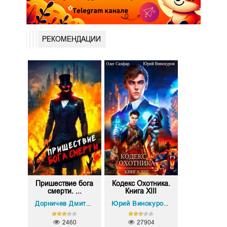
РЕКОМЕНДАЦИИ
Пришествие бога
Кодекс Охотника.
смерти. ...
Книга XIII
Олег Сапфир
Дорничев Дмитрий
Юрий Винокуров
,
2460
27904