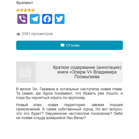
Фрагмент
Viber
Telegram
Facebook
Twitter
3381
просмотров
Отзывы
Краткое содержание (аннотация)
книги «Элирм V» Владимира
Посмыгаева
В жизни Эо, Германа и остальных наступила новая глава.
Та самая, где герои понимают, что бежать уже по́шло, и
пора бы научиться играть по-крупному.
Новый клан, новая территория, свежая порция
приключений. А также собственный город. Но вот вопрос:
что это будет? Окруженное частоколом поселение? Либо
не пойми откуда взявшийся Лас-Вегас?