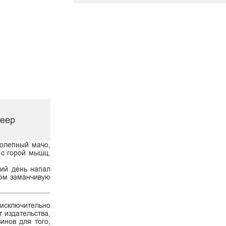
Веер
колепный мачо,
 с горой мышц,
щий день напал
ком заманчивую
 исключительно
 издательства,
инов для того,