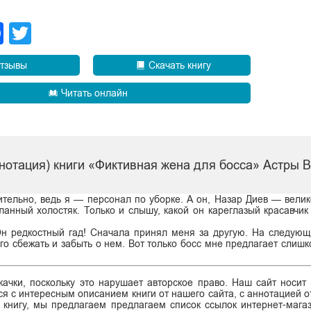
legram
Facebook
Twitter
тзывы
Скачать книгу
Читать онлайн
нотация) книги «Фиктивная жена для босса» Астры 
вительно, ведь я — персонал по уборке. А он, Назар Диев — вели
нный холостяк. Только и слышу, какой он кареглазый красавчик
 Он редкостный гад! Сначала принял меня за другую. На следую
его сбежать и забыть о нем. Вот только босс мне предлагает слиш
ачки, поскольку это нарушает авторское право. Наш сайт носит
я с интересным описанием книги от нашего сайта, с аннотацией от
ь книгу, мы предлагаем предлагаем список ссылок интернет-магаз