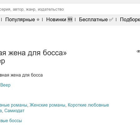
Популярные ⭐
Новинки 🆕
Бесплатные ✅
Подборк
ая жена для босса»
ер
вная жена для босса
 Веер
вные романы
,
Женские романы
,
Короткие любовные
а
,
Самиздат
ивые боссы