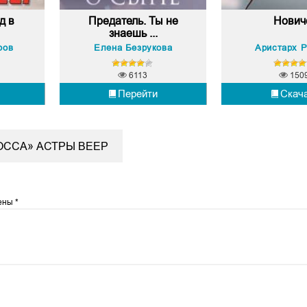
д в
Предатель. Ты не
Нович
знаешь ...
ров
Елена Безрукова
Аристарх 
6113
150
Перейти
Скач
ОССА» АСТРЫ ВЕЕР
чены
*