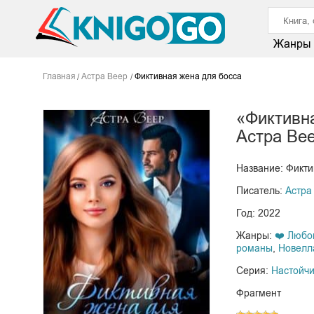
Жанры
Главная
Астра Веер
Фиктивная жена для босса
«Фиктивн
Астра Ве
Название: Фикти
Писатель:
Астра
Год: 2022
Жанры:
❤️ Любо
романы
,
Новелл
Серия:
Настойч
Фрагмент