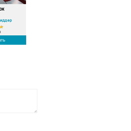
ок
Риддер
9
ать