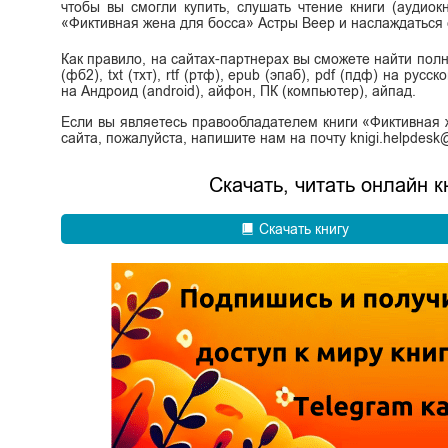
чтобы вы смогли купить, слушать чтение книги (аудиок
«Фиктивная жена для босса» Астры Веер и наслаждаться
Как правило, на сайтах-партнерах вы сможете найти пол
(фб2), txt (тхт), rtf (ртф), epub (эпаб), pdf (пдф) на ру
на Андроид (android), айфон, ПК (компьютер), айпад.
Если вы являетесь правообладателем книги «Фиктивная 
сайта, пожалуйста, напишите нам на почту knigi.helpdes
Скачать, читать онлайн 
Скачать книгу