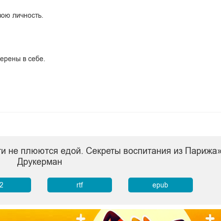
вою личность.
ерены в себе.
ети не плюются едой. Секреты воспитания из Париж
Друкерман
b2
rtf
epub