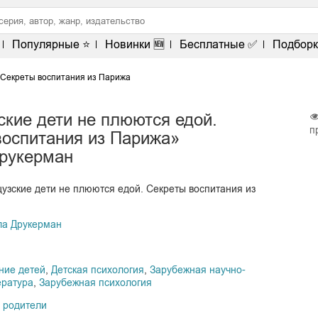
Популярные ⭐
Новинки 🆕
Бесплатные ✅
Подборк
 Секреты воспитания из Парижа
кие дети не плюются едой.
п
воспитания из Парижа»
рукерман
узские дети не плюются едой. Секреты воспитания из
а Друкерман
ние детей
,
Детская психология
,
Зарубежная научно-
ература
,
Зарубежная психология
 родители