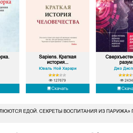
рка.
Sapiens. Краткая
Сверхъесте
история...
разум.
Юваль Ной Харари
Джо Дисп
127679
2434
Скачать
Скач
 ПЛЮЮТСЯ ЕДОЙ. СЕКРЕТЫ ВОСПИТАНИЯ ИЗ ПАРИЖА»