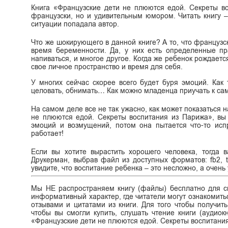
Книга «Французские дети не плюются едой. Секреты в
французски, но и удивительным юмором. Читать книгу –
ситуации попадала автор.
Что же шокирующего в данной книге? А то, что французс
время беременности. Да, у них есть определенные пр
напиваться, и многое другое. Когда же ребенок рождаетс
свое личное пространство и время для себя.
У многих сейчас скорее всего будет буря эмоций. Как 
целовать, обнимать… Как можно младенца приучать к сам
На самом деле все не так ужасно, как может показаться 
не плюются едой. Секреты воспитания из Парижа», вы 
эмоций и возмущений, потом она пытается что-то исп
работает!
Если вы хотите вырастить хорошего человека, тогда
Друкерман, выбрав файл из доступных форматов: fb2, t
увидите, что воспитание ребенка – это несложно, а очень
Мы НЕ распространяем книгу (файлы) бесплатно для ск
информативный характер, где читатели могут ознакомитьс
отзывами и цитатами из книги. Для того чтобы получит
чтобы вы смогли купить, слушать чтение книги (аудиок
«Французские дети не плюются едой. Секреты воспитани