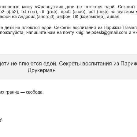
полностью книгу «Французские дети не плюются едой. Секреты
фб2), txt (тхт), rtf (ртф), epub (эпаб), pdf (пдф) на русском 
елефон на Андроид (android), айфон, ПК (компьютер), айпад.
ие дети не плюются едой. Секреты воспитания из Парижа» Паме
 пожалуйста, напишите нам на почту knigi.helpdesk@gmail.com и м
 дети не плюются едой. Секреты воспитания из Пар
Друкерман
тих границ — свобода.
у.