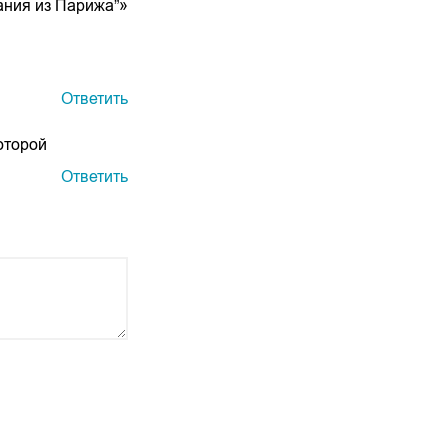
ания из Парижа”»
Ответить
оторой
Ответить