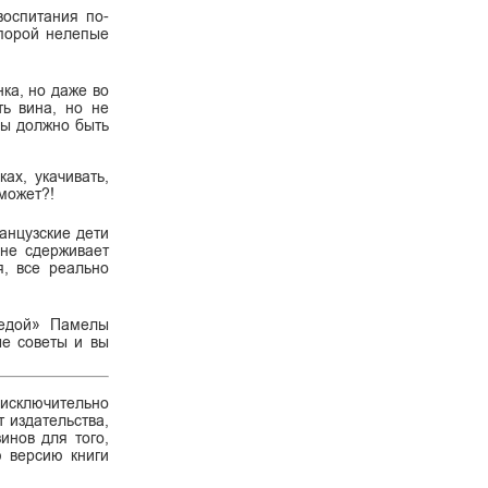
воспитания по-
 порой нелепые
ка, но даже во
ть вина, но не
пы должно быть
ах, укачивать,
может?!
анцузские дети
 не сдерживает
я, все реально
 едой» Памелы
ые советы и вы
 исключительно
 издательства,
инов для того,
ю версию книги