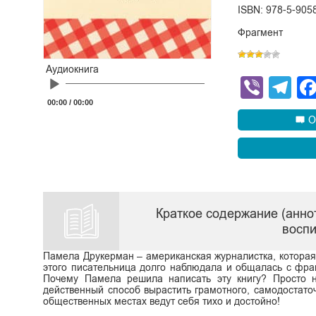
ISBN: 978-5-905
Фрагмент
Аудиокнига
Viber
Te
Audio
Player
00:00
/
00:00
О
Краткое содержание (анно
восп
Памела Друкерман – американская журналистка, которая
этого писательница долго наблюдала и общалась с фра
Почему Памела решила написать эту книгу? Просто н
действенный способ вырастить грамотного, самодостато
общественных местах ведут себя тихо и достойно!