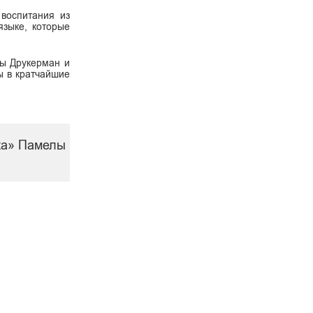
 воспитания из
языке, которые
лы Друкерман и
ы в кратчайшие
ижа» Памелы