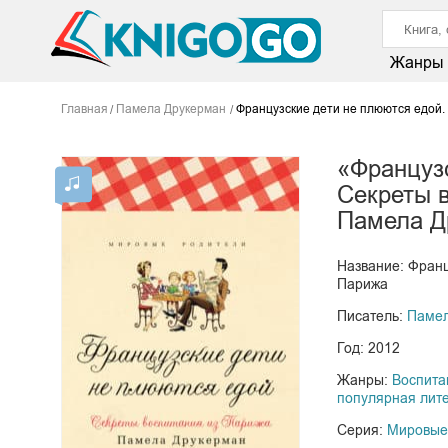
Жанры
Главная
Памела Друкерман
Французские дети не плюются едой.
«Французс
Секреты 
Памела Д
Название: Франц
Парижа
Писатель:
Памел
Год: 2012
Жанры:
Воспита
популярная лит
Серия:
Мировые