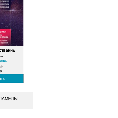
ственный
..
енза
6
ать
 ПАМЕЛЫ