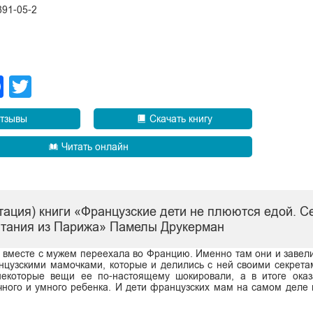
891-05-2
legram
Facebook
Twitter
тзывы
Скачать книгу
Читать онлайн
тация) книги «Французские дети не плюются едой. С
итания из Парижа» Памелы Друкерман
 вместе с мужем переехала во Францию. Именно там они и завели
нцузскими мамочками, которые и делились с ней своими секрета
екоторые вещи ее по-настоящему шокировали, а в итоге оказа
чного и умного ребенка. И дети французских мам на самом деле 