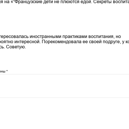
я на «“Французские дети не плюются едой. Секреты воспит
нтересовалась иностранными практиками воспитания, но
оятно интересной. Порекомендовала ее своей подруге, у к
сь. Советую.
чены
*