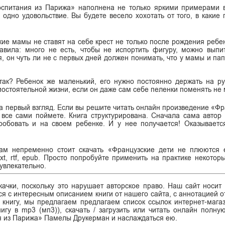
оспитания из Парижа» наполнена не только яркими примерами 
 одно удовольствие. Вы будете весело хохотать от того, в какие
кие мамы не ставят на себе крест не только после рождения ребен
авила: много не есть, чтобы не испортить фигуру, можно выпи
я, он чуть ли не с первых дней должен понимать, что у мамы и па
так? Ребенок же маленький, его нужно постоянно держать на рук
остоятельной жизни, если он даже сам себе пеленки поменять не 
на первый взгляд. Если вы решите читать онлайн произведение «Фр
все сами поймете. Книга структурирована. Сначала сама автор
робовать и на своем ребенке. И у нее получается! Оказываетс
 вам непременно стоит скачать «Французские дети не плюются
xt, rtf, epub. Просто попробуйте применить на практике некотор
 увлекательно.
ачки, поскольку это нарушает авторское право. Наш сайт носит
я с интересным описанием книги от нашего сайта, с аннотацией от
ь книгу, мы предлагаем предлагаем список ссылок интернет-магаз
нигу в mp3 (мп3)), скачать / загрузить или читать онлайн полну
я из Парижа» Памелы Друкерман и наслаждаться ею.