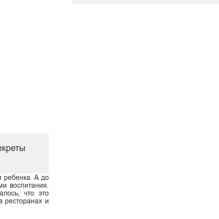
екреты
 ребенка. А до
ми воспитания.
лось, что это
в ресторанах и