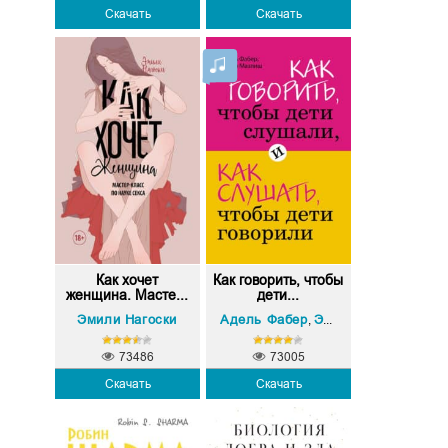
Скачать
Скачать
Как хочет
Как говорить, чтобы
женщина. Масте...
дети...
Эмили Нагоски
Адель Фабер
Элейн Мазлиш
,
73486
73005
Скачать
Скачать