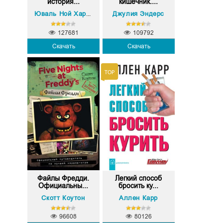
история...
кишечник....
Джулия Эндерс
Юваль Ной Харари
127681
109792
Скачать
Скачать
Файлы Фредди.
Легкий способ
Официальны...
бросить ку...
Скотт Коутон
Аллен Карр
96608
80126