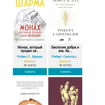
Монах, который
Биология добра и
продал св...
зла. Ка...
Робин С. Шарма
Роберт Сапольски
64616
63722
Скачать
Скачать