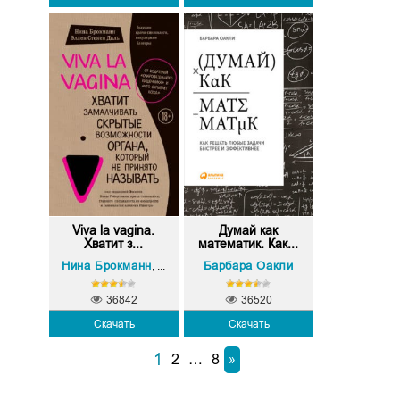
Viva la vagina.
Думай как
Хватит з...
математик. Как...
Нина Брокманн
Эллен Стёкен Даль
Барбара Оакли
,
36842
36520
Скачать
Скачать
1
2
…
8
»