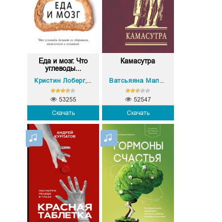
Еда и мозг. Что
Камасутра
углеводы...
Кристин Лоберг
Дэвид Перлмуттер
,
Ватсьяяна Малланага
53255
52547
Скачать
Скачать