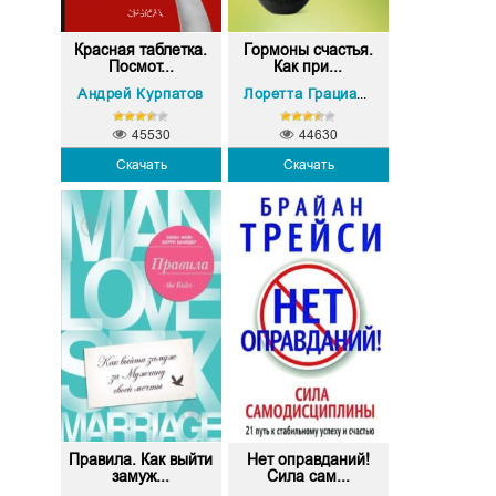
Красная таблетка.
Гормоны счастья.
Посмот...
Как при...
Андрей Курпатов
Лоретта Грациано Бройнинг
45530
44630
Скачать
Скачать
Правила. Как выйти
Нет оправданий!
замуж...
Сила сам...