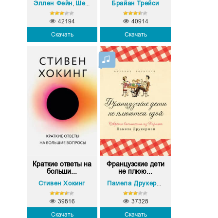
Эллен Фейн
Шерри Шнайдер
Брайан Трейси
,
42194
40914
Скачать
Скачать
Краткие ответы на
Французские дети
больши...
не плюю...
Стивен Хокинг
Памела Друкерман
39816
37328
Скачать
Скачать