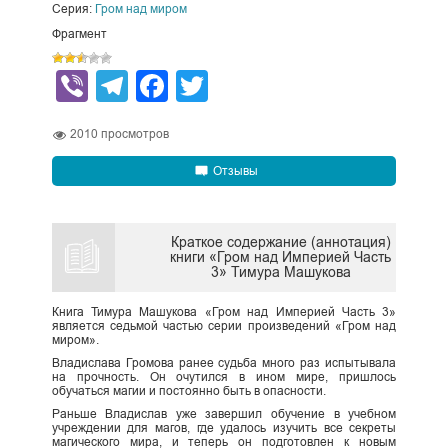
Серия:
Гром над миром
Фрагмент
Viber
Telegram
Facebook
Twitter
2010
просмотров
Отзывы
Краткое содержание (аннотация)
книги «Гром над Империей Часть
3» Тимура Машукова
Книга Тимура Машукова «Гром над Империей Часть 3»
является седьмой частью серии произведений «Гром над
миром».
Владислава Громова ранее судьба много раз испытывала
на прочность. Он очутился в ином мире, пришлось
обучаться магии и постоянно быть в опасности.
Раньше Владислав уже завершил обучение в учебном
учреждении для магов, где удалось изучить все секреты
магического мира, и теперь он подготовлен к новым