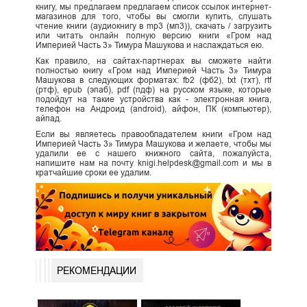
книгу, мы предлагаем предлагаем список ссылок интернет-
магазинов для того, чтобы вы смогли купить, слушать
чтение книги (аудиокнигу в mp3 (мп3)), скачать / загрузить
или читать онлайн полную версию книги «Гром над
Империей Часть 3» Тимура Машукова и наслаждаться ею.
Как правило, на сайтах-партнерах вы сможете найти
полностью книгу «Гром над Империей Часть 3» Тимура
Машукова в следующих форматах: fb2 (фб2), txt (тхт), rtf
(ртф), epub (эпаб), pdf (пдф) на русском языке, которые
подойдут на такие устройства как - электронная книга,
телефон на Андроид (android), айфон, ПК (компьютер),
айпад.
Если вы являетесь правообладателем книги «Гром над
Империей Часть 3» Тимура Машукова и желаете, чтобы мы
удалили ее с нашего книжного сайта, пожалуйста,
напишите нам на почту knigi.helpdesk@gmail.com и мы в
кратчайшие сроки ее удалим.
РЕКОМЕНДАЦИИ