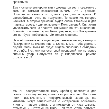
сражениям.
Ему и остальным героям книги доведется вести сражение с
теми же самыми вражескими силами, что и раньше.
Попытки остановить их длятся уже долгое время. И
расслабиться точно не получится. То сражение, которое
начнется в скором времени, будет очень тяжелым и для
главных героев, и для их врагов – Пожирателей. Они хотят
уничтожить всех на планете, как можно понять с названия.
В какой-то момент герои были уверены, что Пожиратели
вот-вот будет побеждены. Им только казалось.
На всей планете есть одно единственное место, в котором
Пожиратели до сих пор настолько сильные, чтобы угрожать
людям. Силы тьмы не будут сидеть спокойно в ожидании
чего-либо. Нет, они нанесут свой последний, но не менее
сильный удар. Получится ли у Владислава Громова
отразить его?
Мы НЕ распространяем книгу (файлы) бесплатно для
скачки, поскольку это нарушает авторское право. Наш сайт
носит исключительно информативный характер, где
читатели могут ознакомиться с интересным описанием
книги от нашего сайта, с аннотацией от издательства,
отзывами и цитатами из книги. Для того чтобы получить