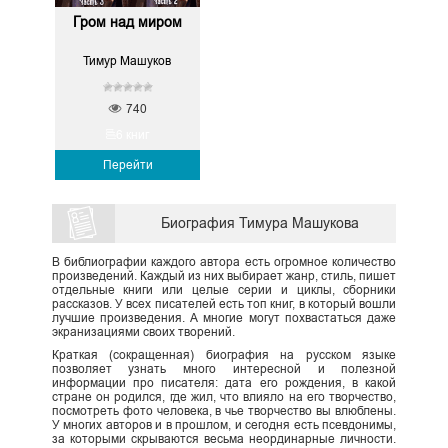
Гром над миром
Тимур Машуков
740
6 книг
Перейти
Биография Тимура Машукова
В библиографии каждого автора есть огромное количество
произведений. Каждый из них выбирает жанр, стиль, пишет
отдельные книги или целые серии и циклы, сборники
рассказов. У всех писателей есть топ книг, в который вошли
лучшие произведения. А многие могут похвастаться даже
экранизациями своих творений.
Краткая (сокращенная) биография на русском языке
позволяет узнать много интересной и полезной
информации про писателя: дата его рождения, в какой
стране он родился, где жил, что влияло на его творчество,
посмотреть фото человека, в чье творчество вы влюблены.
У многих авторов и в прошлом, и сегодня есть псевдонимы,
за которыми скрываются весьма неординарные личности.