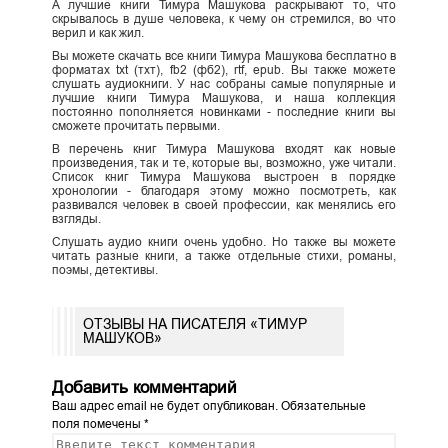
А лучшие книги Тимура Машукова раскрывают то, что
скрывалось в душе человека, к чему он стремился, во что
верил и как жил.
Вы можете скачать все книги Тимура Машукова бесплатно в
форматах txt (тхт), fb2 (фб2), rtf, epub. Вы также можете
слушать аудиокниги. У нас собраны самые популярные и
лучшие книги Тимура Машукова, и наша коллекция
постоянно пополняется новинками - последние книги вы
сможете прочитать первыми.
В перечень книг Тимура Машукова входят как новые
произведения, так и те, которые вы, возможно, уже читали.
Список книг Тимура Машукова выстроен в порядке
хронологии - благодаря этому можно посмотреть, как
развивался человек в своей профессии, как менялись его
взгляды.
Слушать аудио книги очень удобно. Но также вы можете
читать разные книги, а также отдельные стихи, романы,
поэмы, детективы.
ОТЗЫВЫ НА ПИСАТЕЛЯ «ТИМУР
МАШУКОВ»
Добавить комментарий
Ваш адрес email не будет опубликован.
Обязательные
поля помечены
*