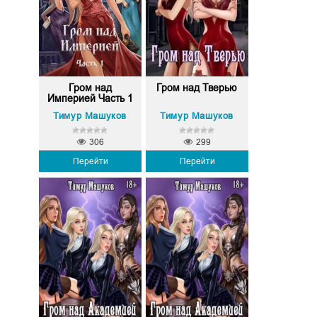
Гром над
Гром над Тверью
Империей Часть 1
Тимур Машуков
Тимур Машуков
306
299
Перейти
Перейти