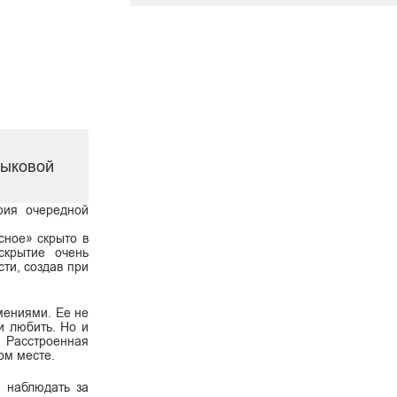
Быковой
рия очередной
сное» скрыто в
скрытие очень
ти, создав при
мениями. Ее не
и любить. Но и
. Расстроенная
ом месте.
 наблюдать за