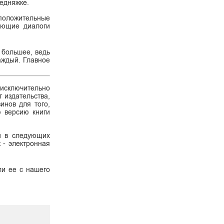
бедняжке.
 положительные
ующие диалоги
 большее, ведь
аждый. Главное
 исключительно
 издательства,
инов для того,
ю версию книги
й в следующих
к - электронная
ли ее с нашего