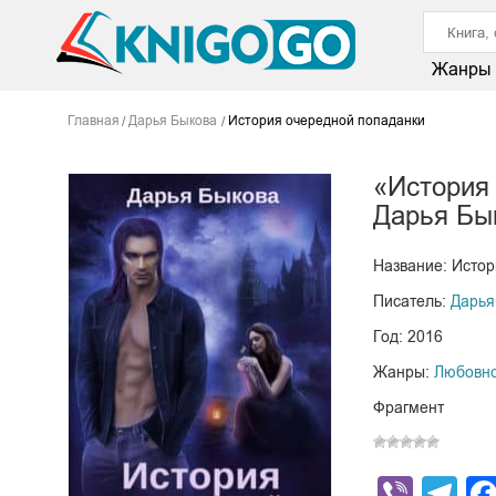
Жанры
Главная
Дарья Быкова
История очередной попаданки
«История
Дарья Бы
Название: Исто
Писатель:
Дарья
Год: 2016
Жанры:
Любовно
Фрагмент
Viber
Te