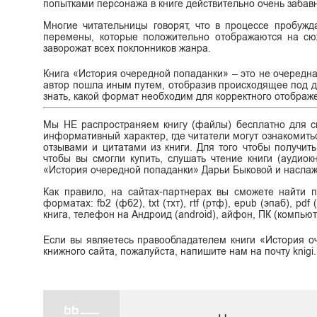
попытками персонажа в книге действительно очень забав
Многие читательницы говорят, что в процессе пробужд
перемены, которые положительно отображаются на сю
заворожат всех поклонников жанра.
Книга «История очередной попаданки» – это не очередн
автор пошла иным путем, отобразив происходящее под др
знать, какой формат необходим для корректного отображ
Мы НЕ распространяем книгу (файлы) бесплатно для ск
информативный характер, где читатели могут ознакомитьс
отзывами и цитатами из книги. Для того чтобы получит
чтобы вы смогли купить, слушать чтение книги (аудиок
«История очередной попаданки» Дарьи Быковой и наслаж
Как правило, на сайтах-партнерах вы сможете найти 
форматах: fb2 (фб2), txt (тхт), rtf (ртф), epub (эпаб), p
книга, телефон на Андроид (android), айфон, ПК (компьют
Если вы являетесь правообладателем книги «История о
книжного сайта, пожалуйста, напишите нам на почту knig