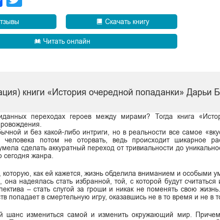
тзывы
Скачать книгу
Читать онлайн
ация) книги «История очередной попаданки» Дарьи 
жиданных переходах героев между мирами? Тогда книга «Исто
провождения.
ычной и без какой-либо интриги, но в реальности все самое «вку
и человека потом не оторвать, ведь происходит шикарное ра
умела сделать аккуратный переход от тривиальности до уникальнос
о сегодня жанра.
 которую, как ей кажется, жизнь обделила вниманием и особыми у
 она надеялась стать избранной, той, с которой будут считаться 
пектива – стать слугой за гроши и никак не поменять свою жизнь
тв попадает в смертельную игру, оказавшись не в то время и не в т
ый шанс измениться самой и изменить окружающий мир. Причем