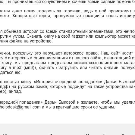
но. Ты проникаешься сочувствием и хочешь всеми силами помочь 
ается даже некая гордость за героиню, ведь с ней происходят
жете. Колоритные герои, продуманные локации и очень интриг
ая обычная история со всеми стандартными элементами, это нечто
угим углом. Скачать книгу на свой гаджет или компьютер может к
ения файла на устройстве.
ачки, поскольку это нарушает авторское право. Наш сайт носит
я с интересным описанием книги от нашего сайта, с аннотацией от
ь книгу, мы предлагаем предлагаем список ссылок интернет-магаз
нигу в mp3 (мп3)), скачать / загрузить или читать онлайн полну
даться ею.
полностью книгу «История очередной попаданки» Дарьи Быково
df (пдф) на русском языке, которые подойдут на такие устройства ка
ер), айпад.
чередной попаданки» Дарьи Быковой и желаете, чтобы мы удали
i.helpdesk@gmail.com и мы в кратчайшие сроки ее удалим.