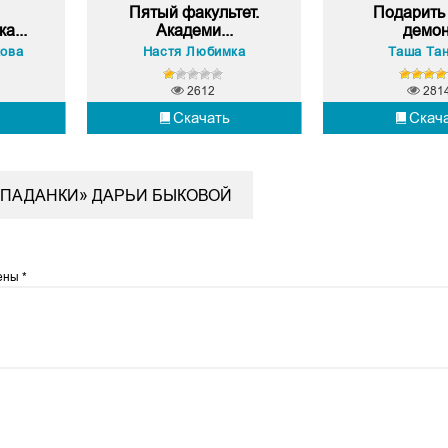
Пятый факультет.
Подарить
а...
Академи...
демо
кова
Настя Любимка
Таша Та
2612
281
Скачать
Скач
ОПАДАНКИ» ДАРЬИ БЫКОВОЙ
чены
*