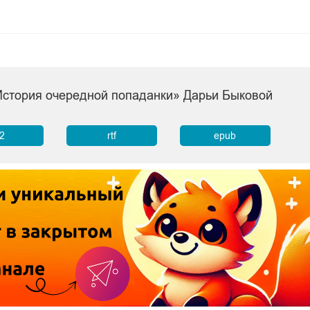
«История очередной попаданки» Дарьи Быковой
b2
rtf
epub