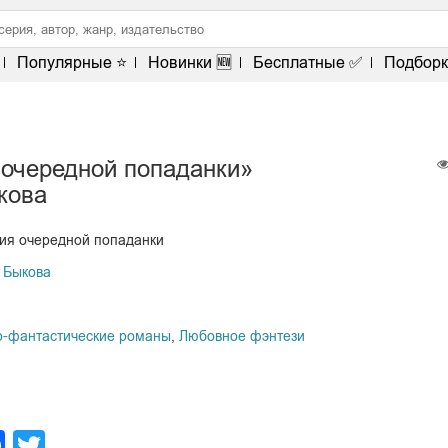
Популярные ⭐
Новинки 🆕
Бесплатные ✅
Подборк
 очередной попаданки»
кова
рия очередной попаданки
 Быкова
-фантастические романы
,
Любовное фэнтези
legram
Facebook
Twitter