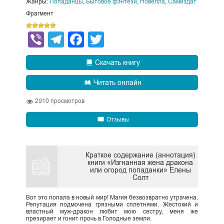
Жанры:
Попаданцы
,
Бытовое фэнтези
,
Новелла
,
Самиздат
Фрагмент
Viber
Telegram
Facebook
Twitter
Скачать книгу
Читать онлайн
2910
просмотров
Отзывы
Краткое содержание (аннотация)
книги «Изгнанная жена дракона
или огород попаданки» Елены
Солт
Вот это попала в новый мир! Магия безвозвратно утрачена.
Репутация подмочена грязными сплетнями. Жестокий и
властный муж-дракон любит мою сестру, меня же
презирает и гонит прочь в Голодные земли.