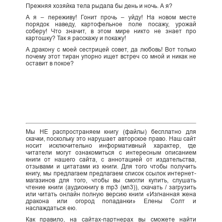
Прежняя хозяйка тела рыдала бы день и ночь. А я?
А я – переживу! Гонит прочь – уйду! На новом месте
порядок наведу, картофельное поле посажу, урожай
соберу! Что значит, в этом мире никто не знает про
картошку? Так я расскажу и покажу!
А дракону с моей сестрицей совет, да любовь! Вот только
почему этот тиран упорно ищет встреч со мной и никак не
оставит в покое?
Мы НЕ распространяем книгу (файлы) бесплатно для
скачки, поскольку это нарушает авторское право. Наш сайт
носит исключительно информативный характер, где
читатели могут ознакомиться с интересным описанием
книги от нашего сайта, с аннотацией от издательства,
отзывами и цитатами из книги. Для того чтобы получить
книгу, мы предлагаем предлагаем список ссылок интернет-
магазинов для того, чтобы вы смогли купить, слушать
чтение книги (аудиокнигу в mp3 (мп3)), скачать / загрузить
или читать онлайн полную версию книги «Изгнанная жена
дракона или огород попаданки» Елены Солт и
наслаждаться ею.
Как правило, на сайтах-партнерах вы сможете найти