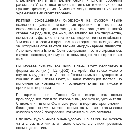
отдельные книги или целые серии и циклы, сборники
рассказов. У всех писателей есть топ книг, в который вошли
лучшие произведения. А многие могут похвастаться даже
экранизациями своих творений.
Краткая (сокращенная) биография на русском языке
позволяет узнать много интересной и полезной
информации про писателя: дата его рождения, в какой
стране он родился, где жил, что влияло на его творчество,
посмотреть фото человека, в чье творчество вы влюблены.
У многих авторов и в прошлом, и сегодня есть псевдонимы,
за которыми скрываются весьма неординарные личности.
А лучшие книги Елены Солт раскрывают то, что скрывалось
в душе человека, к чему он стремился, во что верил и как
жил.
Вы можете скачать все книги Елены Солт бесплатно в
форматах txt (тхт), fb2 (фб2), rtf, epub. Вы также можете
слушать аудиокниги. У нас собраны самые популярные и
лучшие книги Елены Солт, и наша коллекция постоянно
пополняется новинками - последние книги вы сможете
прочитать первыми.
В перечень книг Елены Солт входят как новые
произведения, так и те, которые вы, возможно, уже читали.
Список книг Елены Солт выстроен в порядке хронологии -
благодаря этому можно посмотреть, как развивался
человек в своей профессии, как менялись его взгляды.
Слушать аудио книги очень удобно. Но также вы можете
читать разные книги, а также отдельные стихи, романы,
поэмы, детективы.