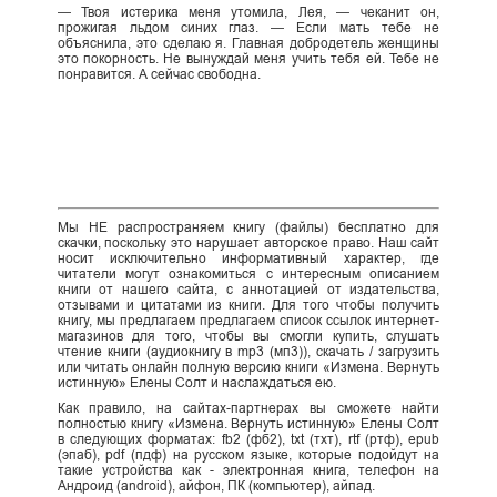
— Твоя истерика меня утомила, Лея, — чеканит он,
прожигая льдом синих глаз. — Если мать тебе не
объяснила, это сделаю я. Главная добродетель женщины
это покорность. Не вынуждай меня учить тебя ей. Тебе не
понравится. А сейчас свободна.
Мы НЕ распространяем книгу (файлы) бесплатно для
скачки, поскольку это нарушает авторское право. Наш сайт
носит исключительно информативный характер, где
читатели могут ознакомиться с интересным описанием
книги от нашего сайта, с аннотацией от издательства,
отзывами и цитатами из книги. Для того чтобы получить
книгу, мы предлагаем предлагаем список ссылок интернет-
магазинов для того, чтобы вы смогли купить, слушать
чтение книги (аудиокнигу в mp3 (мп3)), скачать / загрузить
или читать онлайн полную версию книги «Измена. Вернуть
истинную» Елены Солт и наслаждаться ею.
Как правило, на сайтах-партнерах вы сможете найти
полностью книгу «Измена. Вернуть истинную» Елены Солт
в следующих форматах: fb2 (фб2), txt (тхт), rtf (ртф), epub
(эпаб), pdf (пдф) на русском языке, которые подойдут на
такие устройства как - электронная книга, телефон на
Андроид (android), айфон, ПК (компьютер), айпад.