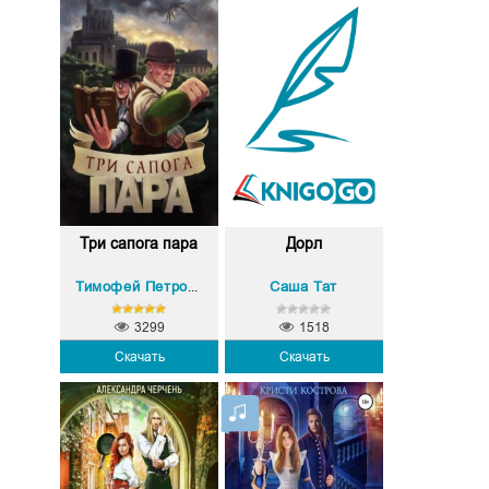
Три сапога пара
Дорл
Саша Тат
Тимофей Петрович Царенко
3299
1518
Скачать
Скачать