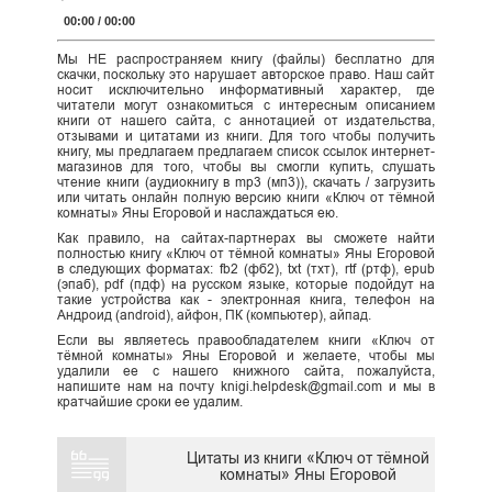
Player
00:00
/
00:00
Мы НЕ распространяем книгу (файлы) бесплатно для
скачки, поскольку это нарушает авторское право. Наш сайт
носит исключительно информативный характер, где
читатели могут ознакомиться с интересным описанием
книги от нашего сайта, с аннотацией от издательства,
отзывами и цитатами из книги. Для того чтобы получить
книгу, мы предлагаем предлагаем список ссылок интернет-
магазинов для того, чтобы вы смогли купить, слушать
чтение книги (аудиокнигу в mp3 (мп3)), скачать / загрузить
или читать онлайн полную версию книги «Ключ от тёмной
комнаты» Яны Егоровой и наслаждаться ею.
Как правило, на сайтах-партнерах вы сможете найти
полностью книгу «Ключ от тёмной комнаты» Яны Егоровой
в следующих форматах: fb2 (фб2), txt (тхт), rtf (ртф), epub
(эпаб), pdf (пдф) на русском языке, которые подойдут на
такие устройства как - электронная книга, телефон на
Андроид (android), айфон, ПК (компьютер), айпад.
Если вы являетесь правообладателем книги «Ключ от
тёмной комнаты» Яны Егоровой и желаете, чтобы мы
удалили ее с нашего книжного сайта, пожалуйста,
напишите нам на почту knigi.helpdesk@gmail.com и мы в
кратчайшие сроки ее удалим.
Цитаты из книги «Ключ от тёмной
комнаты» Яны Егоровой