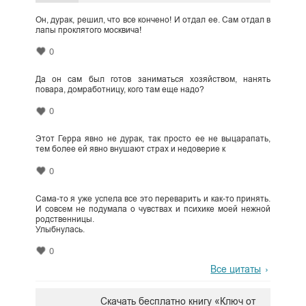
Он, дурак, решил, что все кончено! И отдал ее. Сам отдал в
лапы проклятого москвича!
0
Да он сам был готов заниматься хозяйством, нанять
повара, домработницу, кого там еще надо?
0
Этот Герра явно не дурак, так просто ее не выцарапать,
тем более ей явно внушают страх и недоверие к
0
Сама-то я уже успела все это переварить и как-то принять.
И совсем не подумала о чувствах и психике моей нежной
родственницы.
Улыбнулась.
0
Все цитаты
Скачать бесплатно книгу «Ключ от