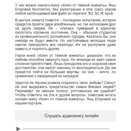
У нас можно скачать книгу «Ключ от тёмной комнаты» Яны
Егоровой бесплатно, без регистрации и sms (смс), указав
любой необходимый вам файл из перечня: fb2, txt, rtf, epub.
В центре сюжета повести – последнее испытание, которое
придется пройти двум влюбленным, но так непохожим друг
на друга людям. Он – олигарх, сумевший в одиночку
сколотить огромное состояние. Она – обычная студентка
из провинциального российского городка. Казалось бы, они
никогда не будут вместе. Но настойчивые молодые люди
смогли преодолеть все невзгоды. Их не разлучили даже
зависть и подлость других.
Герои книги «Ключ от тёмной комнаты» доказали, что их
любовь способна свернуть горы. Но впереди их ждет самое
сложное препятствие. Лишь преодолев его и сохранив свое
достоинство, они смогут наконец-то воссоединиться. Да, им
придется пойти на большие жертвы, но они – ничто, по
сравнению с ожидающей их наградой.
Удастся ли героям романа сохранить свою любовь? Смогут
ли они выдержать предательство самых близких людей?
Переживут ли черную полосу, уготованную им судьбой?
Чтобы ответить на эти и другие вопросы, советуем читать
онлайн книгу «Ключ от тёмной комнаты» Яны Егоровой на
нашем портале.
Слушать аудиокнигу онлайн
Audio