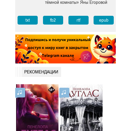
тёмной комнаты» Яны Егоровой
txt
fb2
rtf
epub
РЕКОМЕНДАЦИИ