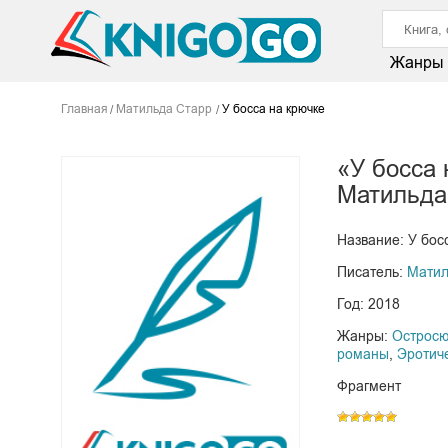
Жанры
Главная
Матильда Старр
У босса на крючке
«У босса 
Матильда
Название: У бос
Писатель:
Матил
Год: 2018
Жанры:
Острос
романы
,
Эротич
Фрагмент