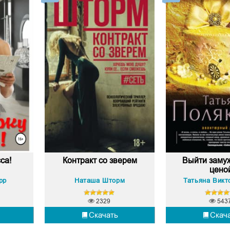
са!
Контракт со зверем
Выйти заму
цено
рр
Наташа Шторм
2329
543
Скачать
Скач