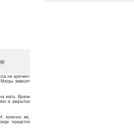
рр
сса на крючке»
 Магды зависит
на мать. Врачи
яет в закрытое
И, конечно же,
агде придется