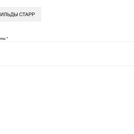
ТИЛЬДЫ СТАРР
чены
*