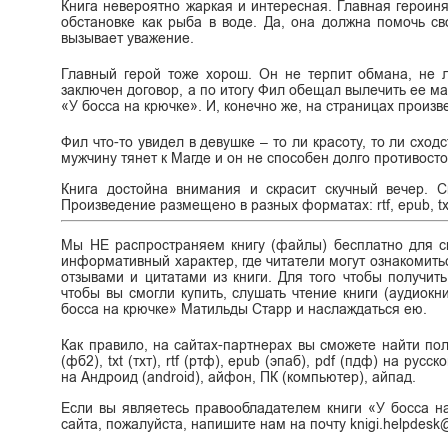
Книга невероятно жаркая и интересная. Главная героиня
обстановке как рыба в воде. Да, она должна помочь св
вызывает уважение.
Главный герой тоже хорош. Он не терпит обмана, не лю
заключен договор, а по итогу Фил обещал вылечить ее мат
«У босса на крючке». И, конечно же, на страницах произ
Фил что-то увидел в девушке – то ли красоту, то ли сход
мужчину тянет к Магде и он не способен долго противосто
Книга достойна внимания и скрасит скучный вечер. 
Произведение размещено в разных форматах: rtf, epub, txt
Мы НЕ распространяем книгу (файлы) бесплатно для ск
информативный характер, где читатели могут ознакомитьс
отзывами и цитатами из книги. Для того чтобы получит
чтобы вы смогли купить, слушать чтение книги (аудиокни
босса на крючке» Матильды Старр и наслаждаться ею.
Как правило, на сайтах-партнерах вы сможете найти по
(фб2), txt (тхт), rtf (ртф), epub (эпаб), pdf (пдф) на ру
на Андроид (android), айфон, ПК (компьютер), айпад.
Если вы являетесь правообладателем книги «У босса н
сайта, пожалуйста, напишите нам на почту knigi.helpdes