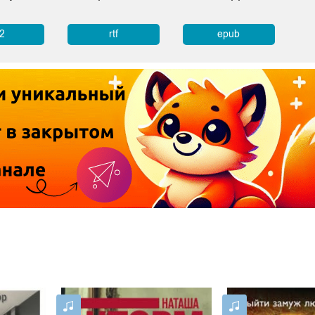
b2
rtf
epub