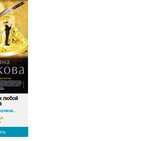
ж любой
й
Татьяна Викторовна Полякова
7
ать