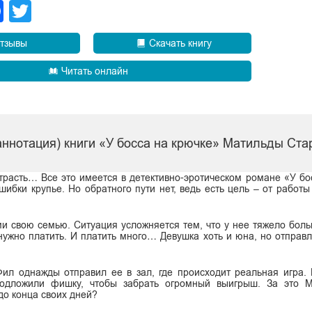
legram
Facebook
Twitter
тзывы
Скачать книгу
Читать онлайн
аннотация) книги «У босса на крючке» Матильды Ста
страсть… Все это имеется в детективно-эротическом романе «У бо
ибки крупье. Но обратного пути нет, ведь есть цель – от работы
ми свою семью. Ситуация усложняется тем, что у нее тяжело боль
 нужно платить. И платить много… Девушка хоть и юна, но отправл
ил однажды отправил ее в зал, где происходит реальная игра. 
подложили фишку, чтобы забрать огромный выигрыш. За это М
до конца своих дней?