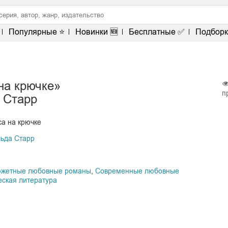
Популярные ⭐
Новинки 🆕
Бесплатные ✅
Подборк
на крючке»
п
 Старр
са на крючке
ьда Старр
южетные любовные романы
,
Современные любовные
еская литература