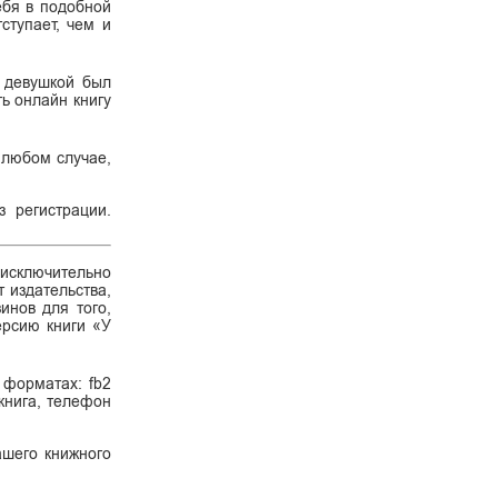
ебя в подобной
ступает, чем и
С девушкой был
ть онлайн книгу
В любом случае,
 регистрации.
 исключительно
 издательства,
инов для того,
ерсию книги «У
 форматах: fb2
 книга, телефон
ашего книжного