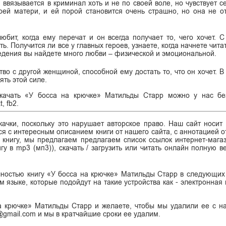
 ввязывается в криминал хоть и не по своей воле, но чувствует с
оей матери, и ей порой становится очень страшно, но она не от
бит, когда ему перечат и он всегда получает то, чего хочет. 
ь. Получится ли все у главных героев, узнаете, когда начнете чита
ведения вы найдете много любви – физической и эмоциональной.
ство с другой женщиной, способной ему достать то, что он хочет. 
ять этой силе.
Скачать «У босса на крючке» Матильды Старр можно у нас без
, fb2.
ачки, поскольку это нарушает авторское право. Наш сайт носит
я с интересным описанием книги от нашего сайта, с аннотацией от
ь книгу, мы предлагаем предлагаем список ссылок интернет-магаз
гу в mp3 (мп3)), скачать / загрузить или читать онлайн полную в
лностью книгу «У босса на крючке» Матильды Старр в следующих
сском языке, которые подойдут на такие устройства как - электронная
а крючке» Матильды Старр и желаете, чтобы мы удалили ее с н
k@gmail.com и мы в кратчайшие сроки ее удалим.