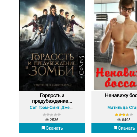
Гордость и
Ненавижу бос
предубеждение...
Сет Грэм-Смит
Джейн Остин
Матильда Ста
,
2536
8498
Скачать
Скачать