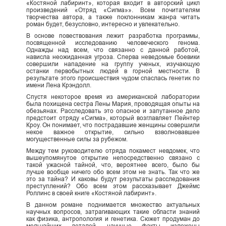
«Костяной лабиринт», которая входит в авторский цикл
произведений «Отряд «Сигма»». Всем почитателям
творчества автора, а также поклонникам жанра читать
роман будет, безусловно, интересно и увлекательно.
В основе повествования лежит разработка программы,
посвященной исследованию человеческого генома.
Однажды над всем, что связанно с данной работой,
нависла неожиданная угроза. Сперва неведомые боевики
совершили нападение на группу ученых, изучающую
останки первобытных людей в горной местности. В
результате этого происшествия чудом спаслась генетик по
имени Лена Крэндолл.
Спустя некоторое время из американской лаборатории
была похищена сестра Лены Мария, проводящая опыты на
обезьянах. Расследовать это опасное и запутанное дело
предстоит отряду «Сигма», который возглавляет Пейнтер
Кроу. Он понимает, что пострадавшие женщины совершили
некое важное открытие, сильно взволновавшее
могущественные силы за рубежом.
Между тем руководителю отряда покамест невдомек, что
вышеупомянутое открытие непосредственно связано с
такой ужасной тайной, что, вероятнее всего, было бы
лучше вообще ничего обо всем этом не знать. Так что же
это за тайна? И каковы будут результаты расследования
преступлений? Обо всем этом рассказывает Джеймс
Роллинс в своей книге «Костяной лабиринт».
В данном романе поднимается множество актуальных
научных вопросов, затрагивающих такие области знаний
как физика, антропология и генетика. Сюжет продуман до