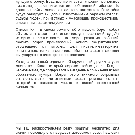
лучшую сторону. Ведь все начинается с кражи черновиков
писателя, а заканчивается его собственной гибелью. Но
должно пройти много лет до того, как записи Ротстайна
будут обнаружены, дабы непостижимым образом связать
судьбы людей, причастных к ужасающим происшествиям,
связанным с жестоким убийцей.
Стивен Кинг в своем романе «Кто нашел, берет себе»
обыгрывает сюжет не столько вокруг персонажей, судьбы
которых переплетаются по мере развития событий,
сколько вокруг произведений одного эксцентричного,
отошедшего от мирских дел писателя-затворника,
величайшего гения своего века. Именно сюжеты его книг
фигурируют в эпицентре повествования.
Клад, спрятанный одним и обнаруженный другим спустя
много лет. Клад, который дороже любых денег. Клад с
черновиками, где содержатся неизданные сочинения всеми
обожаемого кумира. Вокруг этого книжного сокровища
разворачивается детективный сюжет романа, скачать
который с легкостью можно в нашей электронной
библиотеке.
Мы НЕ распространяем книгу (файлы) бесплатно для
скачки, поскольку это нарушает авторское право. Наш сайт