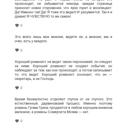
происходит, не забывается никогда, каждая страница
приносит новое откровение, что ярко горит и восклицает:
Да! Именно так! Да! Я тоже это видел! И разумеется: Так я и
думаю! Я ЧУВСТВУЮ то же самое!.
0
Это всего лишь мое мнение, видите ли, а мнение, как и
очко, есть у каждого.
0
Хороший романист не ведет своих персонажей, он следует
за ними. Хороший романист не создает события, он
наблюдает за тем, как они происходят, а потом записывает
то, что видит. Хороший романист осознает, что он —
секретарь, а не Господь.
0
Время безжалостно отделяет глупое от не глупого. Это
естественный, дарвиновский процесс. Именно поэтому
романы Грэма Грина продаются в любом хорошем книжном
магазине, а романы Сомерсета Моэма — нет.
0