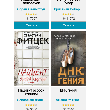
человечек
Ривер
Сорен Свейструп
Кристиан Роберт Винд
7057
11872
Скачать
Скачать
Пациент особой
ДНК гения
клиники
Павел Астахов
Себастьян Фитцек
Татьяна Устинова
,
3030
3546