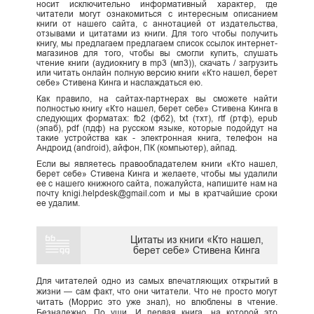
носит исключительно информативный характер, где
читатели могут ознакомиться с интересным описанием
книги от нашего сайта, с аннотацией от издательства,
отзывами и цитатами из книги. Для того чтобы получить
книгу, мы предлагаем предлагаем список ссылок интернет-
магазинов для того, чтобы вы смогли купить, слушать
чтение книги (аудиокнигу в mp3 (мп3)), скачать / загрузить
или читать онлайн полную версию книги «Кто нашел, берет
себе» Стивена Кинга и наслаждаться ею.
Как правило, на сайтах-партнерах вы сможете найти
полностью книгу «Кто нашел, берет себе» Стивена Кинга в
следующих форматах: fb2 (фб2), txt (тхт), rtf (ртф), epub
(эпаб), pdf (пдф) на русском языке, которые подойдут на
такие устройства как - электронная книга, телефон на
Андроид (android), айфон, ПК (компьютер), айпад.
Если вы являетесь правообладателем книги «Кто нашел,
берет себе» Стивена Кинга и желаете, чтобы мы удалили
ее с нашего книжного сайта, пожалуйста, напишите нам на
почту knigi.helpdesk@gmail.com и мы в кратчайшие сроки
ее удалим.
Цитаты из книги «Кто нашел,
берет себе» Стивена Кинга
Для читателей одно из самых впечатляющих открытий в
жизни — сам факт, что они читатели. Что не просто могут
читать (Моррис это уже знал), но влюблены в чтение.
Безнадежно. По уши. И первая книга, на которой это