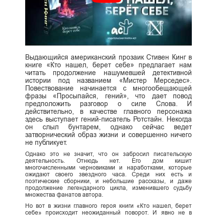
Выдающийся американский прозаик Стивен Кинг в
книге «Кто нашел, берет себе» предлагает нам
читать продолжение нашумевшей детективной
истории под названием «Мистер Мерседес».
Повествование начинается с многообещающей
фразы «Просыпайся, гений», что дает повод
предположить разговор о силе Слова. И
действительно, в качестве главного персонажа
здесь выступает гений-писатель Ротстайн. Некогда
он слыл бунтарем, однако сейчас ведет
затворнический образ жизни и совершенно ничего
не публикует.
Однако это не значит, что он забросил писательскую
деятельность. Отнюдь нет. Его дом кишит
многочисленными черновиками и наработками, которые
ожидают своего звездного часа. Среди них есть и
поэтические сборники, и небольшие рассказы, и даже
продолжение легендарного цикла, изменившего судьбу
множества фанатов автора.
Но вот в жизни главного героя книги «Кто нашел, берет
себе» происходит неожиданный поворот. И явно не в