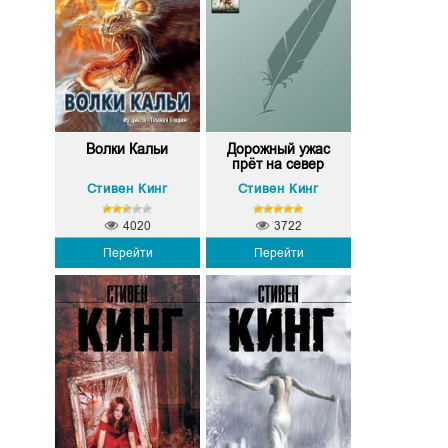
Волки Кальи
Дорожный ужас
прёт на север
Стивен Кинг
Стивен Кинг
4020
3722
Перейти
Перейти