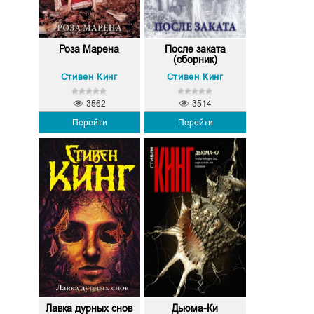
Роза Марена
После заката
(сборник)
Стивен Кинг
Стивен Кинг
3562
3514
Перейти
Перейти
Лавка дурных снов
Дьюма-Ки