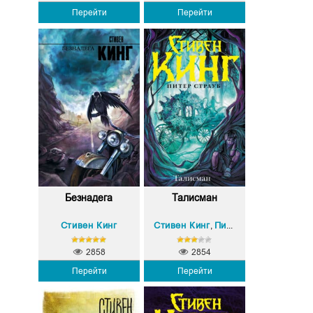
Перейти
Перейти
Безнадега
Талисман
Стивен Кинг
Стивен Кинг
Питер Страуб
,
2858
2854
Перейти
Перейти