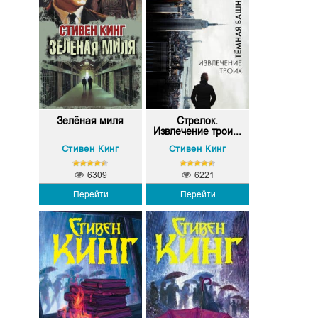
Зелёная миля
Стрелок.
Извлечение трои...
Стивен Кинг
Стивен Кинг
6309
6221
Перейти
Перейти