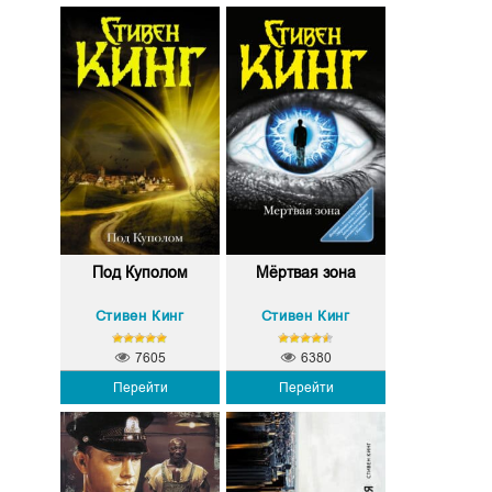
Под Куполом
Мёртвая зона
Стивен Кинг
Стивен Кинг
7605
6380
Перейти
Перейти