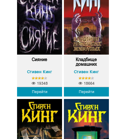
Сияние
Кладбище
домашних
животных
Стивен Кинг
Стивен Кинг
19348
18664
Перейти
Перейти