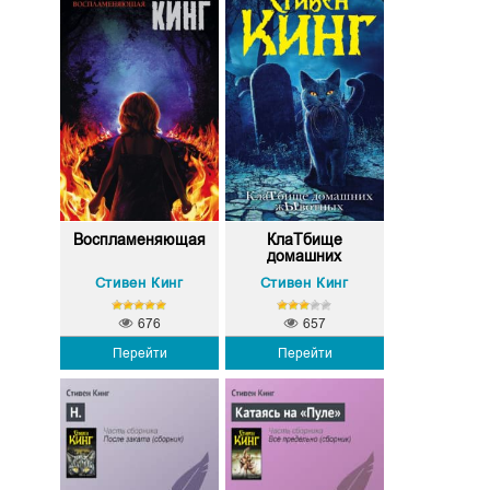
Воспламеняющая
КлаТбище
домашних
жЫвотных
Стивен Кинг
Стивен Кинг
676
657
Перейти
Перейти