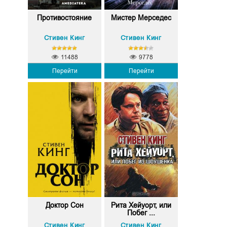
Противостояние
Мистер Мерседес
Стивен Кинг
Стивен Кинг
11488
9778
Перейти
Перейти
Доктор Сон
Рита Хейуорт, или
Побег ...
Стивен Кинг
Стивен Кинг