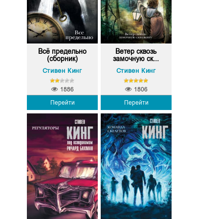
Всё предельно
Ветер сквозь
(сборник)
замочную ск...
Стивен Кинг
Стивен Кинг
1886
1806
Перейти
Перейти