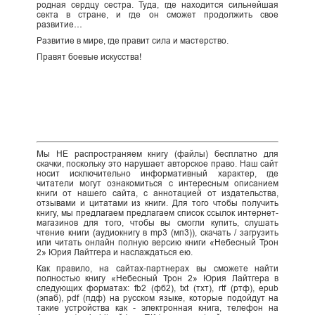
родная сердцу сестра. Туда, где находится сильнейшая
секта в стране, и где он сможет продолжить свое
развитие…
Развитие в мире, где правит сила и мастерство.
Правят боевые искусства!
Мы НЕ распространяем книгу (файлы) бесплатно для
скачки, поскольку это нарушает авторское право. Наш сайт
носит исключительно информативный характер, где
читатели могут ознакомиться с интересным описанием
книги от нашего сайта, с аннотацией от издательства,
отзывами и цитатами из книги. Для того чтобы получить
книгу, мы предлагаем предлагаем список ссылок интернет-
магазинов для того, чтобы вы смогли купить, слушать
чтение книги (аудиокнигу в mp3 (мп3)), скачать / загрузить
или читать онлайн полную версию книги «Небесный Трон
2» Юрия Лайтгера и наслаждаться ею.
Как правило, на сайтах-партнерах вы сможете найти
полностью книгу «Небесный Трон 2» Юрия Лайтгера в
следующих форматах: fb2 (фб2), txt (тхт), rtf (ртф), epub
(эпаб), pdf (пдф) на русском языке, которые подойдут на
такие устройства как - электронная книга, телефон на