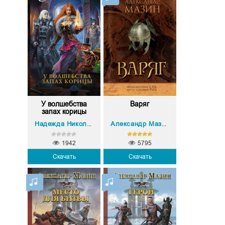
У волшебства
Варяг
запах корицы
Надежда Николаевна Мамаева
Александр Мазин
1942
5795
Скачать
Скачать