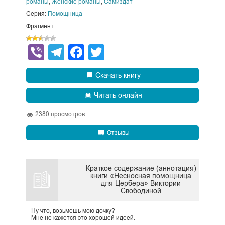
романы
,
Женские романы
,
Самиздат
Серия:
Помощница
Фрагмент
Viber
Telegram
Facebook
Twitter
Скачать книгу
Читать онлайн
2380
просмотров
Отзывы
Краткое содержание (аннотация)
книги «Несносная помощница
для Цербера» Виктории
Свободиной
– Ну что, возьмешь мою дочку?
– Мне не кажется это хорошей идеей.