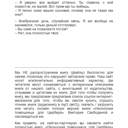
– Я уверен, все выйдет отлично. Ты, главное, с ней
пожестче, не жалей. Вот прям как ты любишь.
– Я лично знаю ваших сыновей, почему она не такая как
они?
– Внебрачная дочь, случайная связь. Я ею вообще не
занимался, только деньги отстегивал.
– Вы сами не пожалеете потом?
– Нет, она полностью твоя.
Мы НЕ распространяем книгу (файлы) бесплатно для
скачки, поскольку это нарушает авторское право. Наш сайт
носит исключительно информативный характер, где
читатели могут ознакомиться с интересным описанием
книги от нашего сайта, с аннотацией от издательства,
отзывами и цитатами из книги. Для того чтобы получить
книгу, мы предлагаем предлагаем список ссылок интернет-
магазинов для того, чтобы вы смогли купить, слушать
чтение книги (аудиокнигу в mp3 (мп3)), скачать / загрузить
или читать онлайн полную версию книги «Несносная
помощница для Цербера» Виктории Свободиной и
наслаждаться ею.
Как правило, на сайтах-партнерах вы сможете найти
полностью книгу «Несносная помощница для Цербера»