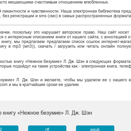
часто мешающими счастливым отношениям влюбленных.
 пикантности и чувственности. Наша электронная библиотека пред
 без регистрации и sms (смс) в самых распространенных форматах:
ачки, поскольку это нарушает авторское право. Наш сайт носит
я с интересным описанием книги от нашего сайта, с аннотацией от
ь книгу, мы предлагаем предлагаем список ссылок интернет-магаз
нигу в mp3 (мп3)), скачать / загрузить или читать онлайн полну
ностью книгу «Нежное безумие» Л. Дж. Шэн в следующих форматах: 
, которые подойдут на такие устройства как - электронная книга, тел
зумие» Л. Дж. Шэн и желаете, чтобы мы удалили ее с нашего к
.com и мы в кратчайшие сроки ее удалим.
о книгу «Нежное безумие» Л. Дж. Шэн
b2
rtf
epub