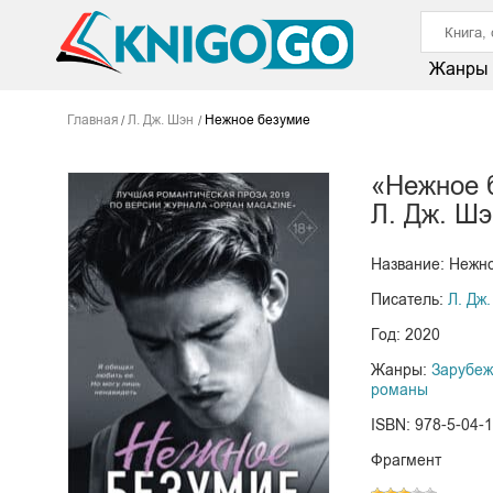
Жанры
Главная
Л. Дж. Шэн
Нежное безумие
«Нежное 
Л. Дж. Шэ
Название: Нежн
Писатель:
Л. Дж
Год: 2020
Жанры:
Зарубе
романы
ISBN: 978-5-04-
Фрагмент