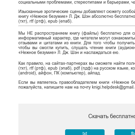
социальными проблемами, стереотипами и барьерами, 
Изысканные эротические сцены добавляют сюжету особой
книгу «Нежное безумие» Л. Дж. Шэн абсолютно бесплатно,
(тхт), rtf (ртф), epub (епаб).
Мы НЕ распространяем книгу (файлы) бесплатно для ск
информативный характер, где читатели могут ознакомитьс
отзывами и цитатами из книги. Для того чтобы получит
чтобы вы смогли купить, слушать чтение книги (аудиок
«Нежное безумие» Л. Дж. Шэн и наслаждаться ею.
Как правило, на сайтах-партнерах вы сможете найти пол
(тхт), rtf (ртф), epub (эпаб), pdf (пдф) на русском языке
(android), айфон, ПК (компьютер), айпад.
Если вы являетесь правообладателем книги «Нежное бе
пожалуйста, напишите нам на почту knigi.helpdesk@gmail
Скачать бесплатн
txt
f