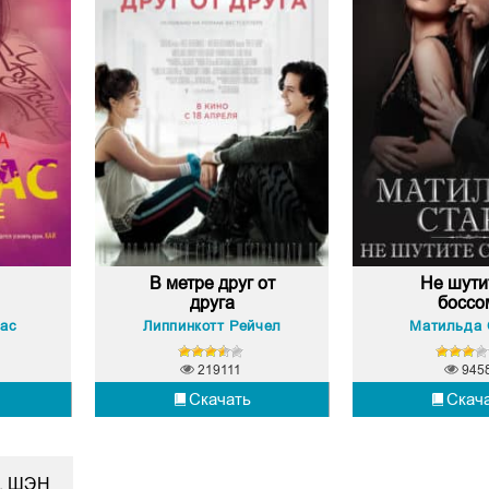
В метре друг от
Не шути
друга
боссо
лас
Липпинкотт Рейчел
Матильда 
219111
945
Скачать
Скач
. ШЭН