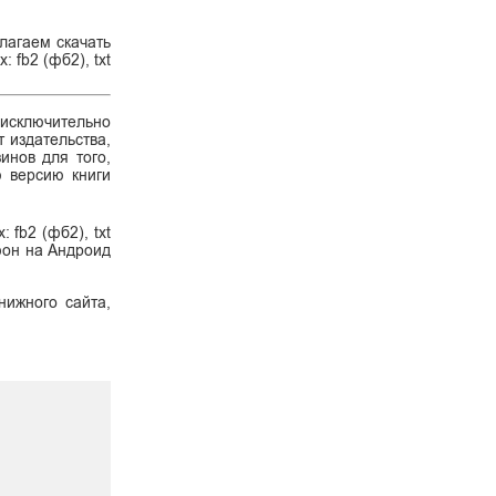
лагаем скачать
 fb2 (фб2), txt
 исключительно
 издательства,
инов для того,
ю версию книги
fb2 (фб2), txt
ефон на Андроид
нижного сайта,