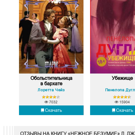
Обольстительница
Убежище
в бархате
Лоретта Чейз
Пенелопа Дуг
7032
15904
Скачать
Скачать
ОТЗЫВЫ НА КНИГУ «НЕЖНОЕ БЕЗУМИЕ» Л. ДЖ