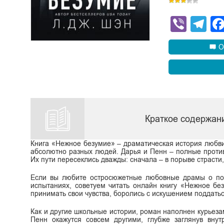
Viber
Te
О
Краткое содержани
Книга «Нежное безумие» – драматическая история любви 
абсолютно разных людей. Дарья и Пенн – полные против
Их пути пересеклись дважды: сначала – в порыве страсти,
Если вы любите остросюжетные любовные драмы о под
испытаниях, советуем читать онлайн книгу «Нежное бе
принимать свои чувства, боролись с искушением поддать
Как и другие школьные истории, роман наполнен курьеза
Пенн окажутся совсем другими, глубже заглянув внут