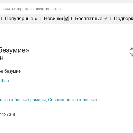
Популярные ⭐
Новинки 🆕
Бесплатные ✅
Подборк
безумие»
п
н
ое безумие
. Шэн
жные любовные романы
,
Современные любовные
111273-8