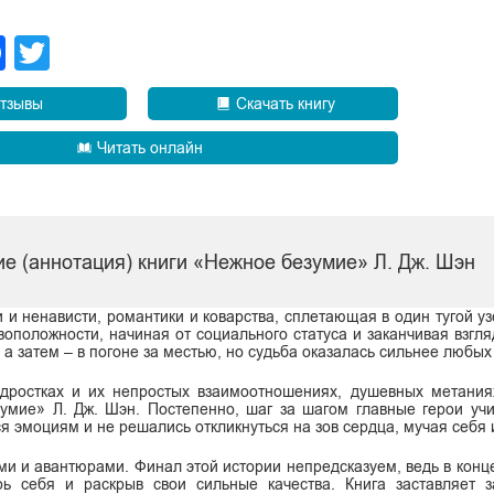
legram
Facebook
Twitter
тзывы
Скачать книгу
Читать онлайн
е (аннотация) книги «Нежное безумие» Л. Дж. Шэн
и ненависти, романтики и коварства, сплетающая в один тугой уз
оположности, начиная от социального статуса и заканчивая взгля
 а затем – в погоне за местью, но судьба оказалась сильнее любых
ростках и их непростых взаимоотношениях, душевных метания
зумие» Л. Дж. Шэн. Постепенно, шаг за шагом главные герои уч
ся эмоциям и не решались откликнуться на зов сердца, мучая себя
ми и авантюрами. Финал этой истории непредсказуем, ведь в конце
рь себя и раскрыв свои сильные качества. Книга заставляет 