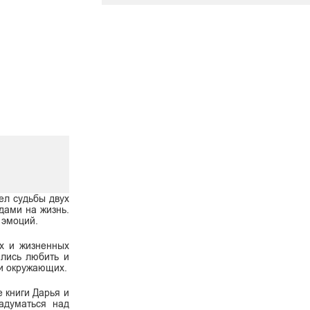
ел судьбы двух
дами на жизнь.
 эмоций.
х и жизненных
ились любить и
 и окружающих.
 книги Дарья и
задуматься над