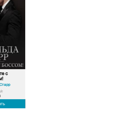
те с
м!
Старр
8
ать