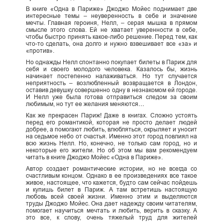
В книге «Одна в Париже» Джоджо Мойес поднимает две
интересные темы – неуверенность в себе и значение
мечты. Главная героиня, Нелл, – серая мышка в прямом
смысле этого слова. Ей не хватает уверенности в себе,
чтобы быстро принять какое-либо решение. Перед тем, как
что-то сделать, она долго и нужно взвешивает все «за» и
«против».
Но однажды Нелл спонтанно покупает билеты в Париж для
себя и своего молодого человека. Казалось бы, жизнь
начинает постепенно налаживаться. Но тут случается
неприятность – возлюбленный возвращается в Лондон,
оставив девушку совершенно одну в незнакомом ей городе.
И Нелл уже была готова отправиться следом за своим
любимым, но тут ее желания меняются…
Как же прекрасен Париж! Даже в книгах. Сложно устоять
перед его романтикой, которая не просто делает людей
добрее, а помогают любить, влюбляться, окрыляет и уносит
на седьмое небо от счастья. Именно этот город повлиял на
всю жизнь Нелл. Но, конечно, не только сам город, но и
некоторые его жители. Но об этом мы вам рекомендуем
читать в книге Джоджо Мойес «Одна в Париже».
Автор создает романтические истории, но не всегда со
счастливым концом. Однако в ее произведениях все такое
живое, настоящее, что кажется, будто сам сейчас пойдешь
и купишь билет в Париж. А там встретишь настоящую
любовь всей своей жизни. Именно этим и выделяются
труды Джоджо Мойес. Она дает надежду своим читателям,
помогает научиться мечтать и любить, верить в сказку. А
это все, к слову, очень тяжелый труд для жителей