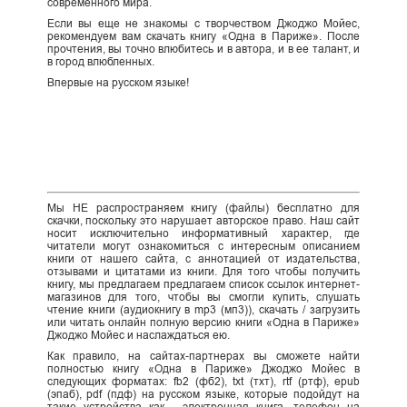
современного мира.
Если вы еще не знакомы с творчеством Джоджо Мойес,
рекомендуем вам скачать книгу «Одна в Париже». После
прочтения, вы точно влюбитесь и в автора, и в ее талант, и
в город влюбленных.
Впервые на русском языке!
Мы НЕ распространяем книгу (файлы) бесплатно для
скачки, поскольку это нарушает авторское право. Наш сайт
носит исключительно информативный характер, где
читатели могут ознакомиться с интересным описанием
книги от нашего сайта, с аннотацией от издательства,
отзывами и цитатами из книги. Для того чтобы получить
книгу, мы предлагаем предлагаем список ссылок интернет-
магазинов для того, чтобы вы смогли купить, слушать
чтение книги (аудиокнигу в mp3 (мп3)), скачать / загрузить
или читать онлайн полную версию книги «Одна в Париже»
Джоджо Мойес и наслаждаться ею.
Как правило, на сайтах-партнерах вы сможете найти
полностью книгу «Одна в Париже» Джоджо Мойес в
следующих форматах: fb2 (фб2), txt (тхт), rtf (ртф), epub
(эпаб), pdf (пдф) на русском языке, которые подойдут на
такие устройства как - электронная книга, телефон на