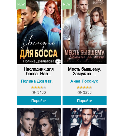
Наследник для
Месть бывшему.
босса. Нав...
Замуж за ...
Анна Россиус
Полина Довлатова
3430
3238
Перейти
Перейти