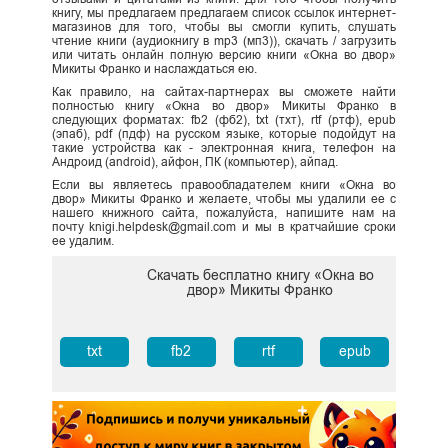
книгу, мы предлагаем предлагаем список ссылок интернет-
магазинов для того, чтобы вы смогли купить, слушать
чтение книги (аудиокнигу в mp3 (мп3)), скачать / загрузить
или читать онлайн полную версию книги «Окна во двор»
Микиты Франко и наслаждаться ею.
Как правило, на сайтах-партнерах вы сможете найти
полностью книгу «Окна во двор» Микиты Франко в
следующих форматах: fb2 (фб2), txt (тхт), rtf (ртф), epub
(эпаб), pdf (пдф) на русском языке, которые подойдут на
такие устройства как - электронная книга, телефон на
Андроид (android), айфон, ПК (компьютер), айпад.
Если вы являетесь правообладателем книги «Окна во
двор» Микиты Франко и желаете, чтобы мы удалили ее с
нашего книжного сайта, пожалуйста, напишите нам на
почту knigi.helpdesk@gmail.com и мы в кратчайшие сроки
ее удалим.
Скачать бесплатно книгу «Окна во
двор» Микиты Франко
txt
fb2
rtf
epub