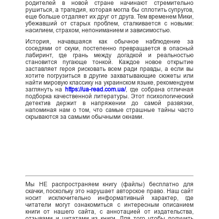
родителей в новой стране начинают стремительно
рушиться, а трагедия, которая могла бы сплотить супругов,
еще больше отдаляет их друг от друга. Тем временем Мики,
убежавший от старых проблем, сталкивается с новыми:
насилием, страхом, непониманием и зависимостью.
История, начавшаяся как обычное наблюдение за
соседями от скуки, постепенно превращается в опасный
лабиринт, где грань между догадкой и реальностью
становится пугающе тонкой. Каждое новое открытие
заставляет героя рисковать всем ради правды, а если вы
хотите погрузиться в другие захватывающие сюжеты или
найти мировую классику на украинском языке, рекомендуем
заглянуть на
https://ua-read.com.ua/
, где собрана отличная
подборка качественной литературы. Этот психологический
детектив держит в напряжении до самой развязки,
напоминая нам о том, что самые страшные тайны часто
скрываются за самыми обычными окнами.
Мы НЕ распространяем книгу (файлы) бесплатно для
скачки, поскольку это нарушает авторское право. Наш сайт
носит исключительно информативный характер, где
читатели могут ознакомиться с интересным описанием
книги от нашего сайта, с аннотацией от издательства,
отзывами и цитатами из книги. Для того чтобы получить