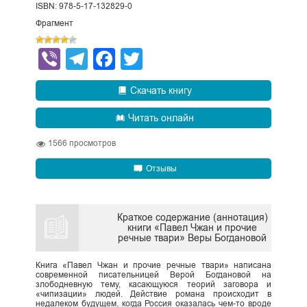
ISBN: 978-5-17-132829-0
Фрагмент
Viber
Telegram
Facebook
Twitter
Скачать книгу
Читать онлайн
1566
просмотров
Отзывы
Краткое содержание (аннотация)
книги «Павел Чжан и прочие
речные твари» Веры Богдановой
Книга «Павел Чжан и прочие речные твари» написана
современной писательницей Верой Богдановой на
злободневную тему, касающуюся теорий заговора и
«чипизации» людей. Действие романа происходит в
недалеком будущем, когда Россия оказалась чем-то вроде