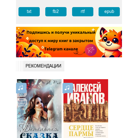
txt
fb2
rtf
epub
РЕКОМЕНДАЦИИ