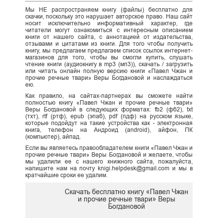
Мы НЕ распространяем книгу (файлы) бесплатно для
скачки, поскольку это нарушает авторское право. Наш сайт
носит исключительно информативный характер, где
читатели могут ознакомиться с интересным описанием
книги от нашего сайта, с аннотацией от издательства,
отзывами и цитатами из книги. Для того чтобы получить
книгу, мы предлагаем предлагаем список ссылок интернет-
магазинов для того, чтобы вы смогли купить, слушать
чтение книги (аудиокнигу в mp3 (мп3)), скачать / загрузить
или читать онлайн полную версию книги «Павел Чжан и
прочие речные твари» Веры Богдановой и наслаждаться
ею.
Как правило, на сайтах-партнерах вы сможете найти
полностью книгу «Павел Чжан и прочие речные твари»
Веры Богдановой в следующих форматах: fb2 (фб2), txt
(тхт), rtf (ртф), epub (эпаб), pdf (пдф) на русском языке,
которые подойдут на такие устройства как - электронная
книга, телефон на Андроид (android), айфон, ПК
(компьютер), айпад.
Если вы являетесь правообладателем книги «Павел Чжан и
прочие речные твари» Веры Богдановой и желаете, чтобы
мы удалили ее с нашего книжного сайта, пожалуйста,
напишите нам на почту knigi.helpdesk@gmail.com и мы в
кратчайшие сроки ее удалим.
Скачать бесплатно книгу «Павел Чжан
и прочие речные твари» Веры
Богдановой