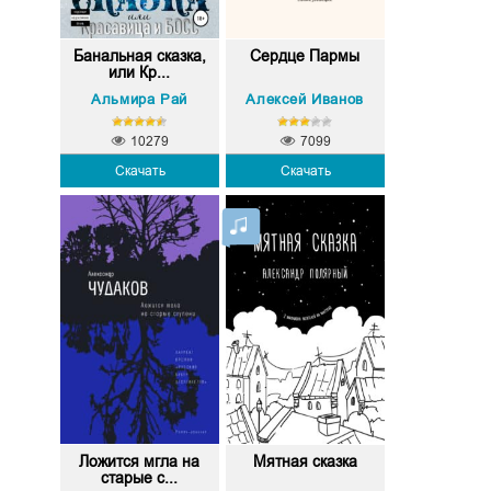
Банальная сказка,
Сердце Пармы
или Кр...
Альмира Рай
Алексей Иванов
10279
7099
Скачать
Скачать
Ложится мгла на
Мятная сказка
старые с...