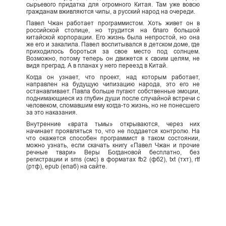
сырьевого придатка для огромного Китая. Там уже вовсю
гражданам вживляются чипы, а русский народ на очереди.
Павел Чжан работает программистом. Хоть живет он в
российской столице, но трудится на благо большой
китайской корпорации. Его жизнь была непростой, но она
же его и закалила. Павел воспитывался в детском доме, где
приходилось бороться за свое место под солнцем.
Возможно, потому теперь он движется к своим целям, не
видя преград. А в планах у него переезд в Китай.
Когда он узнает, что проект, над которым работает,
направлен на будущую чипизацию народа, это его не
останавливает. Павла больше пугают собственные эмоции,
поднимающиеся из глубин души после случайной встречи с
человеком, сломавшим ему когда-то жизнь, но не понесшего
за это наказания.
Внутренние «врата тьмы» открываются, через них
начинает проявляться то, что не поддается контролю. На
что окажется способен программист в таком состоянии,
можно узнать, если скачать книгу «Павел Чжан и прочие
речные твари» Веры Богдановой бесплатно, без
регистрации и sms (смс) в форматах fb2 (фб2), txt (тхт), rtf
(ртф), epub (епаб) на сайте.