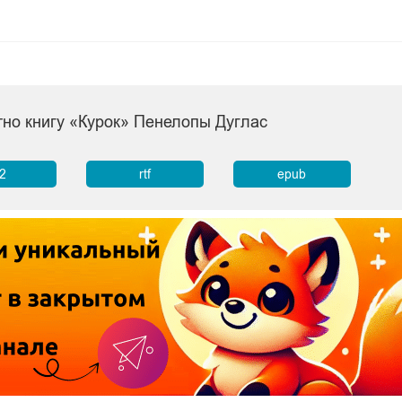
тно книгу «Курок» Пенелопы Дуглас
b2
rtf
epub