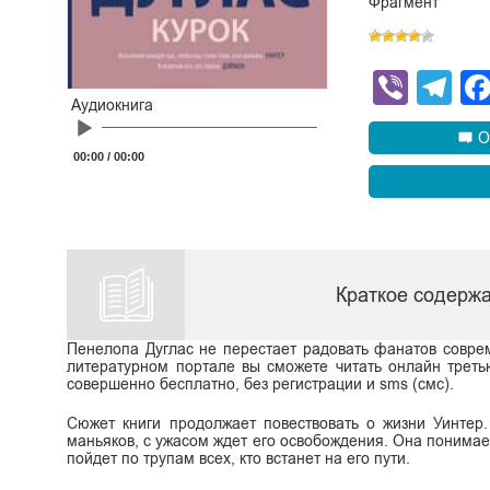
Фрагмент
Viber
Te
Аудиокнига
Audio
О
Player
00:00
/
00:00
Краткое содержа
Пенелопа Дуглас не перестает радовать фанатов совр
литературном портале вы сможете читать онлайн трет
совершенно бесплатно, без регистрации и sms (смс).
Сюжет книги продолжает повествовать о жизни Уинтер.
маньяков, с ужасом ждет его освобождения. Она понимает
пойдет по трупам всех, кто встанет на его пути.