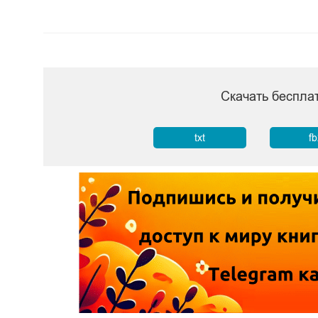
Скачать беспла
txt
f