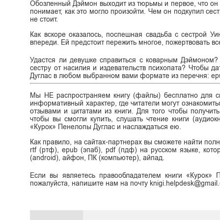
Обозленный Дэймон выходит из тюрьмы и первое, что он д
понимает, как это могло произойти. Чем он подкупил сес
не стоит.
Как вскоре оказалось, поспешная свадьба с сестрой У
впереди. Ей предстоит пережить многое, пожертвовать все
Удастся ли девушке справиться с коварным Дэймоном?
сестру от насилия и издевательств психопата? Чтобы да
Дуглас в любом выбранном вами формате из перечня: epub, 
Мы НЕ распространяем книгу (файлы) бесплатно для ск
информативный характер, где читатели могут ознакомитьс
отзывами и цитатами из книги. Для того чтобы получит
чтобы вы смогли купить, слушать чтение книги (аудиок
«Курок» Пенелопы Дуглас и наслаждаться ею.
Как правило, на сайтах-партнерах вы сможете найти полно
rtf (ртф), epub (эпаб), pdf (пдф) на русском языке, ко
(android), айфон, ПК (компьютер), айпад.
Если вы являетесь правообладателем книги «Курок» 
пожалуйста, напишите нам на почту knigi.helpdesk@gmail