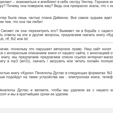
елает – знакомиться и влюбляет в себя сестру Уинтер. Героиня кн
тру? Почему она поверила ему? Ведь она прекрасно знала, что с н
интер была лишь частью плана Дэймона. Все самое худшее ждет
м тем, что она так любит.
 Сможет ли она перехитрить его? Выживет ли в борьбе с садис
ть ответы на эти и другие вопросы, предлагаем скачать книгу «К
rtf, fb2 или txt.
ачки, поскольку это нарушает авторское право. Наш сайт носит
я с интересным описанием книги от нашего сайта, с аннотацией от
ь книгу, мы предлагаем предлагаем список ссылок интернет-магаз
нигу в mp3 (мп3)), скачать / загрузить или читать онлайн полну
стью книгу «Курок» Пенелопы Дуглас в следующих форматах: fb2 (ф
торые подойдут на такие устройства как - электронная книга, тел
Пенелопы Дуглас и желаете, чтобы мы удалили ее с нашего кн
.com и мы в кратчайшие сроки ее удалим.