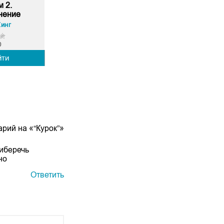
м 2.
нение
Кинг
0
йти
рий на «“Курок”»
риберечь
но
Ответить