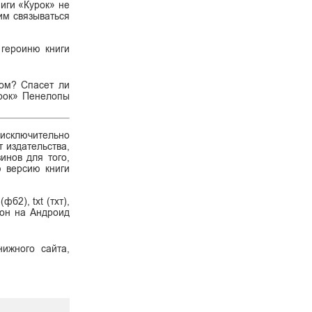
иги «Курок» не
им связываться
 героиню книги
том? Спасет ли
урок» Пенелопы
 исключительно
 издательства,
инов для того,
ю версию книги
б2), txt (тхт),
ефон на Андроид
ижного сайта,