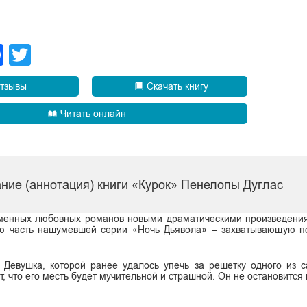
legram
Facebook
Twitter
тзывы
Скачать книгу
Читать онлайн
ние (аннотация) книги «Курок» Пенелопы Дуглас
еменных любовных романов новыми драматическими произведени
ью часть нашумевшей серии «Ночь Дьявола» – захватывающую п
 Девушка, которой ранее удалось упечь за решетку одного из 
, что его месть будет мучительной и страшной. Он не остановится