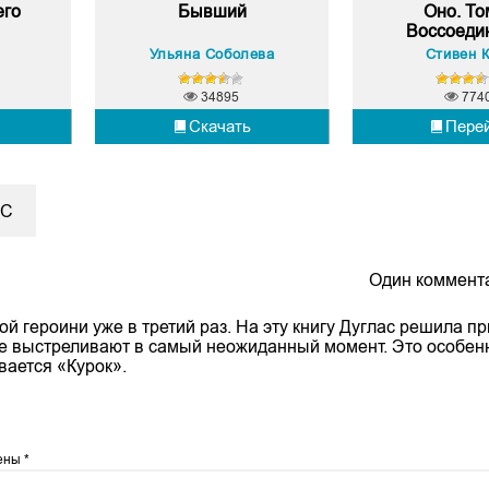
его
Бывший
Оно. То
Воссоеди
Ульяна Соболева
Стивен 
34895
774
Скачать
Пере
АС
Один коммента
й героини уже в третий раз. На эту книгу Дуглас решила п
ые выстреливают в самый неожиданный момент. Это особен
вается «Курок».
чены
*