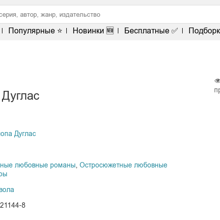
Популярные ⭐
Новинки 🆕
Бесплатные ✅
Подборк
п
 Дуглас
опа Дуглас
жные любовные романы
,
Остросюжетные любовные
ры
вола
121144-8