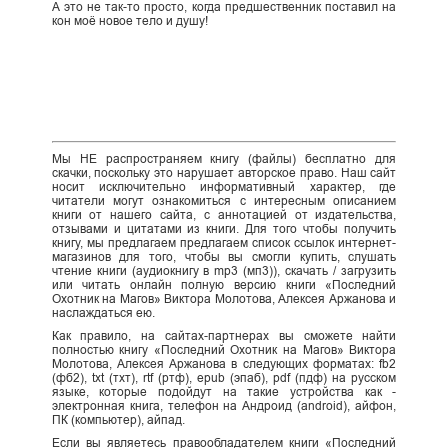
А это не так-то просто, когда предшественник поставил на
кон моё новое тело и душу!
Мы НЕ распространяем книгу (файлы) бесплатно для
скачки, поскольку это нарушает авторское право. Наш сайт
носит исключительно информативный характер, где
читатели могут ознакомиться с интересным описанием
книги от нашего сайта, с аннотацией от издательства,
отзывами и цитатами из книги. Для того чтобы получить
книгу, мы предлагаем предлагаем список ссылок интернет-
магазинов для того, чтобы вы смогли купить, слушать
чтение книги (аудиокнигу в mp3 (мп3)), скачать / загрузить
или читать онлайн полную версию книги «Последний
Охотник на Магов» Виктора Молотова, Алексея Аржанова и
наслаждаться ею.
Как правило, на сайтах-партнерах вы сможете найти
полностью книгу «Последний Охотник на Магов» Виктора
Молотова, Алексея Аржанова в следующих форматах: fb2
(фб2), txt (тхт), rtf (ртф), epub (эпаб), pdf (пдф) на русском
языке, которые подойдут на такие устройства как -
электронная книга, телефон на Андроид (android), айфон,
ПК (компьютер), айпад.
Если вы являетесь правообладателем книги «Последний