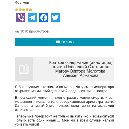
Фрагмент
Viber
Telegram
Facebook
Twitter
1010
просмотров
Отзывы
Краткое содержание (аннотация)
книги «Последний Охотник на
Магов» Виктора Молотова,
Алексея Аржанова
Я был лучшим охотником на магов! Но у сына императора
открылся магический дар, и мой орден сожгли на костре.
В последний момент я смог отразить магию смерти, и вот
же дьявол – попал в тело разорившегося аристократишки.
Да ещё и мага! Хуже только, если меня из академии
отчислят…
Теперь мне предстоит не только выжить, но и возвыситься!
Только есть один нюанс… Мне ни в коем случае нельзя
убивать магов!