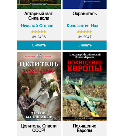
Алтарный маг.
Охранитель
Сила воли
Николай Степанов
Константин Назимов
2406
2947
Скачать
Скачать
Целитель. Спасти
Похищение
СССР!
Европы