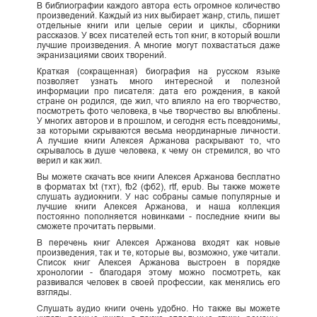
В библиографии каждого автора есть огромное количество
произведений. Каждый из них выбирает жанр, стиль, пишет
отдельные книги или целые серии и циклы, сборники
рассказов. У всех писателей есть топ книг, в который вошли
лучшие произведения. А многие могут похвастаться даже
экранизациями своих творений.
Краткая (сокращенная) биография на русском языке
позволяет узнать много интересной и полезной
информации про писателя: дата его рождения, в какой
стране он родился, где жил, что влияло на его творчество,
посмотреть фото человека, в чье творчество вы влюблены.
У многих авторов и в прошлом, и сегодня есть псевдонимы,
за которыми скрываются весьма неординарные личности.
А лучшие книги Алексея Аржанова раскрывают то, что
скрывалось в душе человека, к чему он стремился, во что
верил и как жил.
Вы можете скачать все книги Алексея Аржанова бесплатно
в форматах txt (тхт), fb2 (фб2), rtf, epub. Вы также можете
слушать аудиокниги. У нас собраны самые популярные и
лучшие книги Алексея Аржанова, и наша коллекция
постоянно пополняется новинками - последние книги вы
сможете прочитать первыми.
В перечень книг Алексея Аржанова входят как новые
произведения, так и те, которые вы, возможно, уже читали.
Список книг Алексея Аржанова выстроен в порядке
хронологии - благодаря этому можно посмотреть, как
развивался человек в своей профессии, как менялись его
взгляды.
Слушать аудио книги очень удобно. Но также вы можете