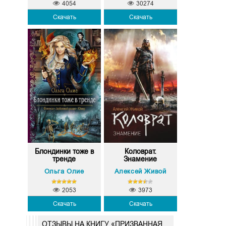
4054
30274
Скачать
Скачать
Блондинки тоже в
Коловрат.
тренде
Знамение
Ольга Олие
Алексей Живой
2053
3973
Скачать
Скачать
ОТЗЫВЫ НА КНИГУ «ПРИЗВАННАЯ