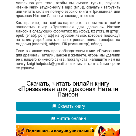
магазинов для того, чтобы вы смогли купить, слушать
чтение книги (аудиокнигу в mp3 (мп3)), скачать / загрузить
или читать онлайн полную версию книги «Призванная для
дракона» Натали Лансон и наслаждаться ею.
Как правило, на сайтах-партнерах вы сможете найти
полностью книгу «Призванная для дракона» Натали
Лансон в следующих форматах: fb2 (фб2), txt (тхт), rtf (ртф),
epub (эпаб), pdf (пдф) на русском языке, которые подойдут
на такие устройства как - электронная книга, телефон на
Андроид (android), айфон, ПК (компьютер), айпад.
Если вы являетесь правообладателем книги «Призванная
для дракона» Натали Лансон и желаете, чтобы мы удалили
ее с нашего книжного сайта, пожалуйста, напишите нам на
почту knigi.helpdesk@gmail.com и мы в кратчайшие сроки
ее удалим.
Скачать, читать онлайн книгу
«Призванная для дракона» Натали
Лансон
Скачать книгу
Читать онлайн