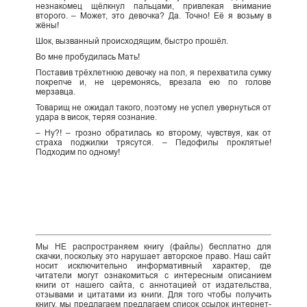
незнакомец щёлкнул пальцами, привлекая внимание
второго. – Может, это девочка? Да. Точно! Её я возьму в
жёны!
Шок, вызванный происходящим, быстро прошёл.
Во мне пробудилась Мать!
Поставив трёхлетнюю девочку на пол, я перехватила сумку
покрепче и, не церемонясь, врезала ею по голове
мерзавца.
Товарищ не ожидал такого, поэтому не успел увернуться от
удара в висок, теряя сознание.
– Ну?! – грозно обратилась ко второму, чувствуя, как от
страха поджилки трясутся. – Педофилы проклятые!
Подходим по одному!
Мы НЕ распространяем книгу (файлы) бесплатно для
скачки, поскольку это нарушает авторское право. Наш сайт
носит исключительно информативный характер, где
читатели могут ознакомиться с интересным описанием
книги от нашего сайта, с аннотацией от издательства,
отзывами и цитатами из книги. Для того чтобы получить
книгу, мы предлагаем предлагаем список ссылок интернет-