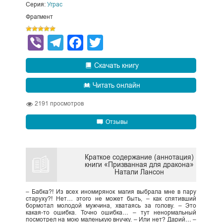
Серия:
Уграс
Фрагмент
Viber
Telegram
Facebook
Twitter
Скачать книгу
Читать онлайн
2191
просмотров
Отзывы
Краткое содержание (аннотация)
книги «Призванная для дракона»
Натали Лансон
– Бабка?! Из всех иномирянок магия выбрала мне в пару
старуху?! Нет… этого не может быть, – как спятивший
бормотал молодой мужчина, хватаясь за голову. – Это
какая-то ошибка. Точно ошибка… – тут ненормальный
посмотрел на мою маленькую внучку. – Или нет? Дарий… –