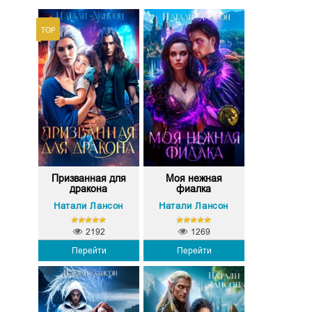
Призванная для
Моя нежная
дракона
фиалка
Натали Лансон
Натали Лансон
2192
1269
Перейти
Перейти