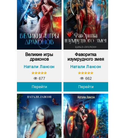
Великие игры
Фаворитка
драконов
изумрудного змея
Натали Лансон
Натали Лансон
677
662
Перейти
Перейти