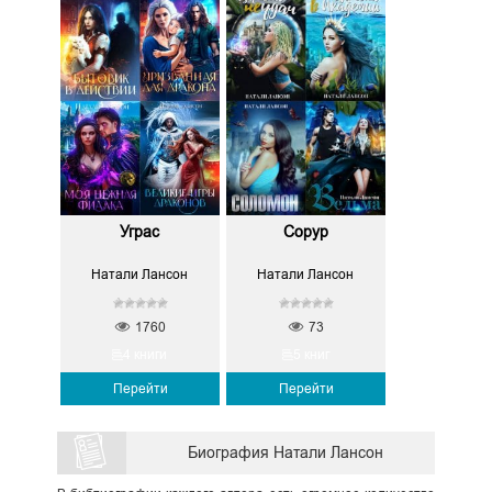
Уграс
Сорур
Натали Лансон
Натали Лансон
1760
73
4 книги
5 книг
Перейти
Перейти
Биография Натали Лансон