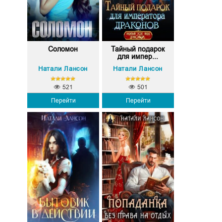
Соломон
Тайный подарок
для импер...
Натали Лансон
Натали Лансон
521
501
Перейти
Перейти