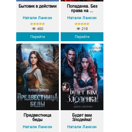
Бытовик в действии
Попаданка. Без
права на ...
Натали Лансон
Натали Лансон
460
218
Перейти
Перейти
Предвестница
Будет вам
беды
Злодейка!
Натали Лансон
Натали Лансон