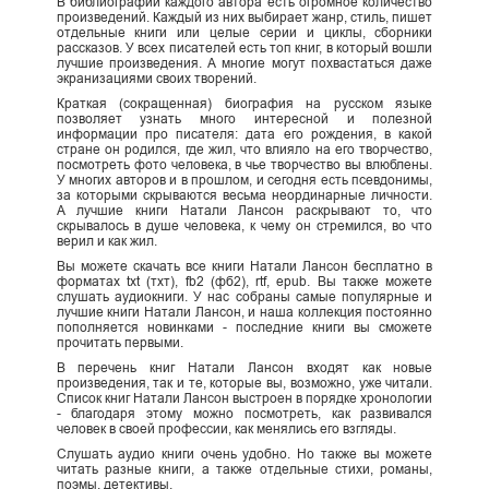
В библиографии каждого автора есть огромное количество
произведений. Каждый из них выбирает жанр, стиль, пишет
отдельные книги или целые серии и циклы, сборники
рассказов. У всех писателей есть топ книг, в который вошли
лучшие произведения. А многие могут похвастаться даже
экранизациями своих творений.
Краткая (сокращенная) биография на русском языке
позволяет узнать много интересной и полезной
информации про писателя: дата его рождения, в какой
стране он родился, где жил, что влияло на его творчество,
посмотреть фото человека, в чье творчество вы влюблены.
У многих авторов и в прошлом, и сегодня есть псевдонимы,
за которыми скрываются весьма неординарные личности.
А лучшие книги Натали Лансон раскрывают то, что
скрывалось в душе человека, к чему он стремился, во что
верил и как жил.
Вы можете скачать все книги Натали Лансон бесплатно в
форматах txt (тхт), fb2 (фб2), rtf, epub. Вы также можете
слушать аудиокниги. У нас собраны самые популярные и
лучшие книги Натали Лансон, и наша коллекция постоянно
пополняется новинками - последние книги вы сможете
прочитать первыми.
В перечень книг Натали Лансон входят как новые
произведения, так и те, которые вы, возможно, уже читали.
Список книг Натали Лансон выстроен в порядке хронологии
- благодаря этому можно посмотреть, как развивался
человек в своей профессии, как менялись его взгляды.
Слушать аудио книги очень удобно. Но также вы можете
читать разные книги, а также отдельные стихи, романы,
поэмы, детективы.